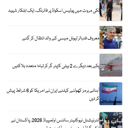
لکی مروت میں پولیس اسکواڈ پر فائرنگ، ایک اہلکار شہید
معروف فٹبالر لیونل میسی کے والد انتقال کر گئے
یکے بعد دیگرے 2 ہیلی کاپٹر گر کر تباہ؛ متعدد ہلاکتیں
آبنائے ہرمز کھولنے کیلئے ایران نے امریکا کو 6 شرائط پیش
کر دیں
انٹرنیشنل نیوکلیئر سائنس اولمپیاڈ 2026، پاکستان نے