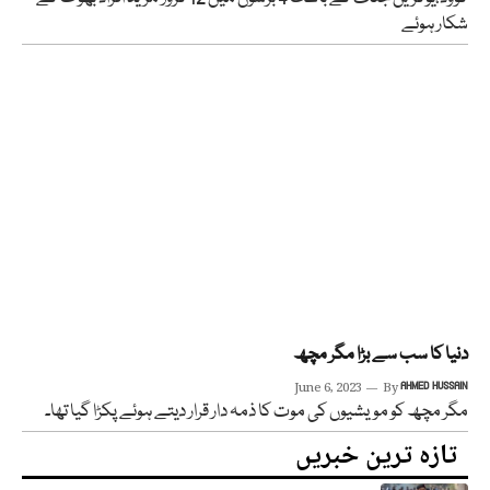
شکار ہوئے
دنیا کا سب سے بڑا مگر مچھ
June 6, 2023
By
AHMED HUSSAIN
مگر مچھ کو مویشیوں کی موت کا ذمہ دار قرار دیتے ہوئے پکڑا گیا تھا۔
تازہ ترین خبریں