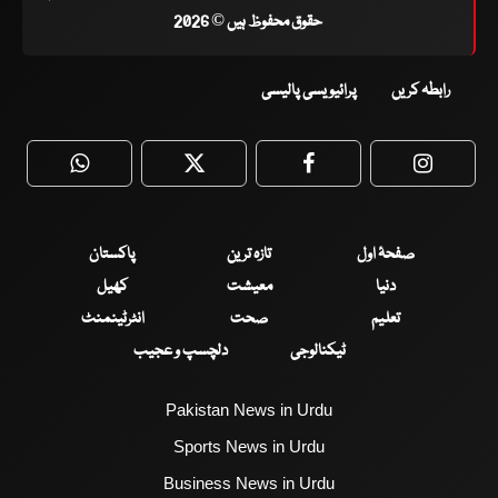
حقوق محفوظ ہیں © 2026
رابطہ کریں
پرائیویسی پالیسی
WhatsApp
Twitter
Facebook
Faceboo
صفحۂ اول
تازہ ترین
پاکستان
دنیا
معیشت
کھیل
تعلیم
صحت
انٹرٹینمنٹ
ٹیکنالوجی
دلچسپ و عجیب
Pakistan News in Urdu
Sports News in Urdu
Business News in Urdu