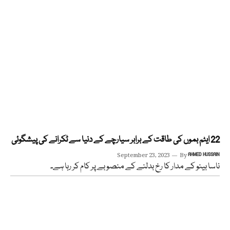
22 ایٹم بموں کی طاقت کے برابر سیارچے کے دنیا سے ٹکرانے کی پیشگوئی
September 23, 2023
By
AHMED HUSSAIN
ناسا بینو کے مدار کا رخ بدلنے کے منصوبے پر کام کر رہا ہے۔