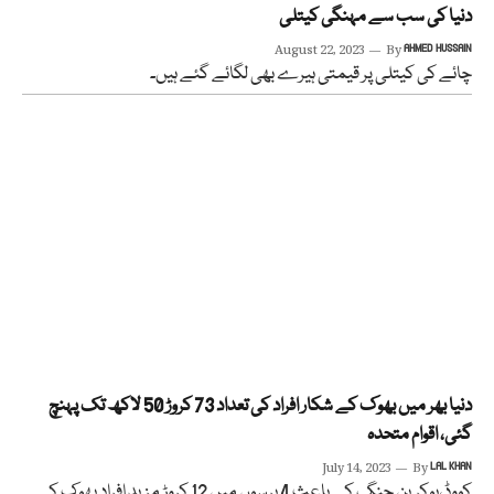
دنیا کی سب سے مہنگی کیتلی
August 22, 2023
By
AHMED HUSSAIN
چائے کی کیتلی پر قیمتی ہیرے بھی لگائے گئے ہیں۔
دنیا بھر میں بھوک کے شکار افراد کی تعداد 73 کروڑ 50 لاکھ تک پہنچ
گئی، اقوام متحدہ
July 14, 2023
By
LAL KHAN
کووڈ،یوکرین جنگ کے باعث 4 برسوں میں 12 کروڑ مزید افراد بھوک کے