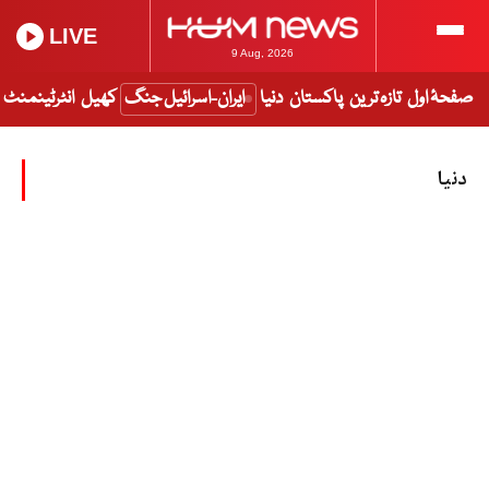
LIVE
9 Aug, 2026
صفحۂ اول
تازہ ترین
پاکستان
دنیا
ایران-اسرائیل جنگ
کھیل
انٹرٹینمنٹ
دنیا