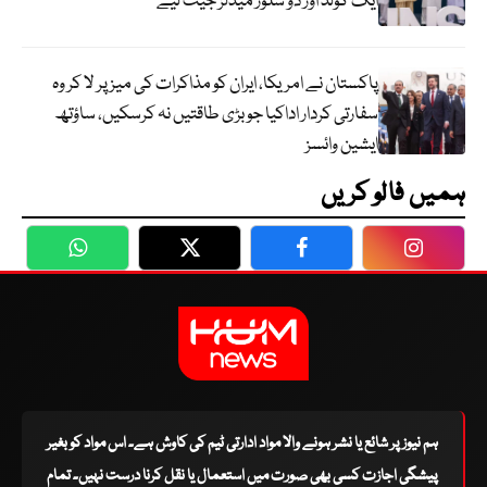
ایک گولڈ اور دو سلور میڈلز جیت لیے
پاکستان نے امریکا، ایران کو مذاکرات کی میز پر لا کر وہ
سفارتی کردار اداکیا جو بڑی طاقتیں نہ کرسکیں، ساؤتھ
ایشین وائسز
ہمیں فالو کریں
WhatsApp
Twitter
Facebook
Faceboo
ہم نیوز پر شائع یا نشر ہونے والا مواد ادارتی ٹیم کی کاوش ہے۔ اس مواد کو بغیر
پیشگی اجازت کسی بھی صورت میں استعمال یا نقل کرنا درست نہیں۔ تمام