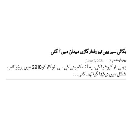
بگاٹی سے بھی تیز رفتار گاڑی میدان میں آ گئی
ویب ڈیسک
By
June 2, 2021
پہلی بار کروشیا کی ریماک کمپنی کی سی_ٹو کار کو 2018 میں پروٹو ٹائپ
شکل میں دیکھا گیا تھا۔ کئی…