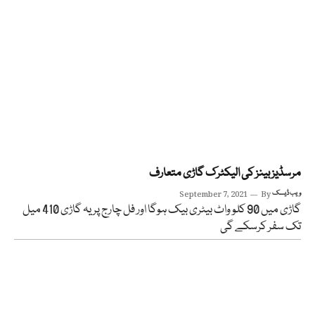
مرسڈیز بینز کی الیکٹرک گاڑی متعارف
ویب ڈیسک
By
September 7, 2021
گاڑی میں 90 کلو واٹ بیٹری بیک ہوگا اور فل چارج پر یہ گاڑی 410 میل
تک سفر کرسکے گی