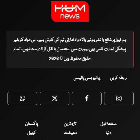
ہم نیوز پر شائع یا نشر ہونے والا مواد ادارتی ٹیم کی کاوش ہے۔ اس مواد کو بغیر
پیشگی اجازت کسی بھی صورت میں استعمال یا نقل کرنا درست نہیں۔ تمام
حقوق محفوظ ہیں © 2026
رابطہ کریں
پرائیویسی پالیسی
WhatsApp
Twitter
Facebook
Faceboo
صفحۂ اول
تازہ ترین
پاکستان
دنیا
معیشت
کھیل