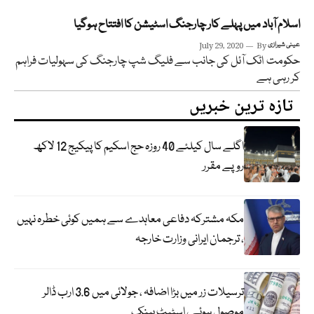
اسلام آباد میں پہلے کار چارجنگ اسٹیشن کا افتتاح ہوگیا
عینی شیرازی
By
July 29, 2020
حکومت اٹک آئل کی جانب سے فلیگ شپ چارجنگ کی سہولیات فراہم
کر رہی ہے
تازہ ترین خبریں
اگلے سال کیلئے 40 روزہ حج اسکیم کا پیکیج 12 لاکھ
روپے مقرر
مکہ مشترکہ دفاعی معاہدے سے ہمیں کوئی خطرہ نہیں
، ترجمان ایرانی وزارت خارجہ
ترسیلات زر میں بڑا اضافہ ، جولائی میں 3.6 ارب ڈالر
موصول ہوئے ، اسٹیٹ بینک