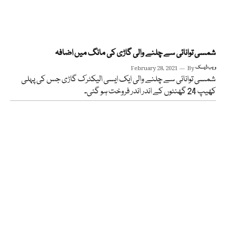
شمسی توانائی سے چلنے والی گاڑی کی مانگ میں اضافہ
ویب ڈیسک
By
February 28, 2021
شمسی توانائی سے چلنے والی ایک ایسی الیکٹرک گاڑی جس کی پہلی
کھیپ 24 گھنٹوں کے اندر اندر فروخت ہو گئی۔