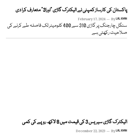
پاکستان کی کارساز کمپنی نے الیکٹرک گاڑی ”اورا3“ متعارف کرا دی
February 17, 2024
By
LAL KHAN
سنگل چارجنگ پر گاڑی 310 سے 400 کلومیٹر تک فاصلہ طے کرنے کی
صلاحیت رکھتی ہے
الیکٹرک گاڑی سیریس 3 کی قیمت میں 8 لاکھ روپے کی کمی
December 22, 2023
By
LAL KHAN