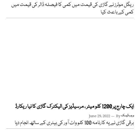
ریگل موٹرز نے گاڑی کی قیمت میں کمی کا فیصلہ ڈالر کی قیمت میں
کمی کے باعث کیا
ایک چارج پر 1200 کلو میٹر ، مرسیڈیز کی الیکٹرک گاڑی کا نیا ریکارڈ
ویب ڈیسک
By
June 29, 2022
برقی گاڑی نے یہ کارنامہ 100 کلو واٹ آور کی بیٹری کے ساتھ انجام دیا