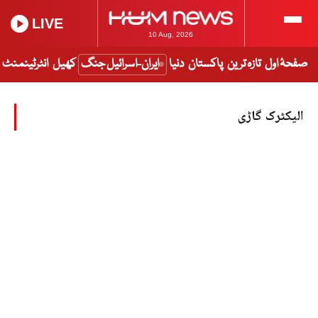
LIVE
10 Aug, 2026
صفحۂ اول
تازہ ترین
پاکستان
دنیا
ایران-اسرائیل جنگ
کھیل
انٹرٹینمنٹ
الیکٹرک گاڑی