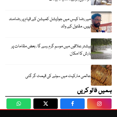
میر رضا کیس میں جوڈیشل کمیشن کے قیام پر رضامند
نہیں، مقتول کے والد
بیشتر علاقوں میں موسم گرم رہے گا ، بعض مقامات پر
بارش کا امکان
عالمی مارکیٹ میں سونے کی قیمت گر گئی
ہمیں فالو کریں
WhatsApp
Twitter
Facebook
Faceboo