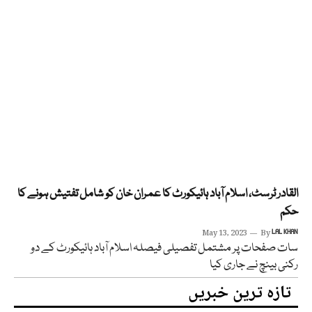
القادر ٹرسٹ، اسلام آباد ہائیکورٹ کا عمران خان کو شامل تفتیش ہونے کا
حکم
May 13, 2023
By
LAL KHAN
سات صفحات پر مشتمل تفصیلی فیصلہ اسلام آباد ہائیکورٹ کے دو
رکنی بینچ نے جاری کیا
تازہ ترین خبریں