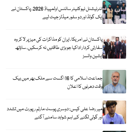
انٹرنیشنل نیوکلیئر سائنس اولمپیاڈ 2026، پاکستان نے
ایک گولڈ اور دو سلور میڈلز جیت لیے
پاکستان نے امریکا، ایران کو مذاکرات کی میز پر لا کر وہ
سفارتی کردار اداکیا جو بڑی طاقتیں نہ کرسکیں، ساؤتھ
ایشین وائسز
جماعت اسلامی کا 16 اگست سے ملک بھر میں بیک
وقت دھرنوں کا اعلان
میر رضا علی کیس: دوسری پوسٹ مارٹم رپورٹ میں تشدد
اور گولی لگنے کے اہم شواہد سامنے آگئے