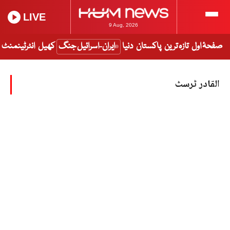
LIVE
9 Aug, 2026
صفحۂ اول
تازہ ترین
پاکستان
دنیا
ایران-اسرائیل جنگ
کھیل
انٹرٹینمنٹ
القادر ٹرسٹ