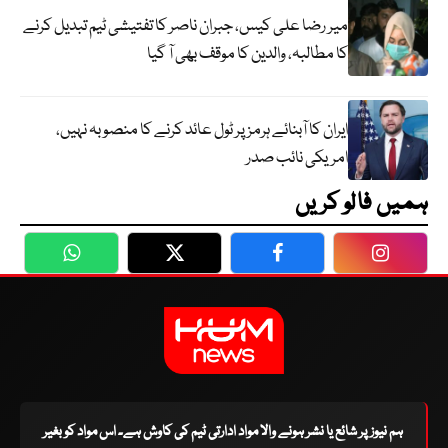
میر رضا علی کیس، جبران ناصر کا تفتیشی ٹیم تبدیل کرنے
کا مطالبہ، والدین کا موقف بھی آ گیا
ایران کا آبنائے ہرمز پر ٹول عائد کرنے کا منصوبہ نہیں،
امریکی نائب صدر
ہمیں فالو کریں
WhatsApp
Twitter
Facebook
Faceboo
ہم نیوز پر شائع یا نشر ہونے والا مواد ادارتی ٹیم کی کاوش ہے۔ اس مواد کو بغیر