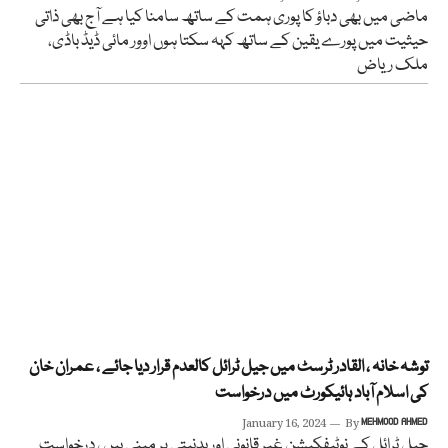
ماضی میں بھی دباؤ کا پوری ہمت کے ساتھ سامنا کیا ہے آج بھی ذاتی
حیثیت میں پورے یقین کے ساتھ کہہ سکتا ہوں اوور مائی ڈیڈ باڈی،
ملک ریاض
توشہ خانہ ، القادر ٹرسٹ میں جیل ٹرائل کالعدم قرار دیا جائے ، عمران خان
کی اسلام آباد ہائیکورٹ میں درخواست
January 16, 2024
By
MEHMOOD AHMED
جیل ٹرائل کے نوٹیفکیشن غیر قانونی اور بدنیتی پر مبنی ہیں ، درخواست