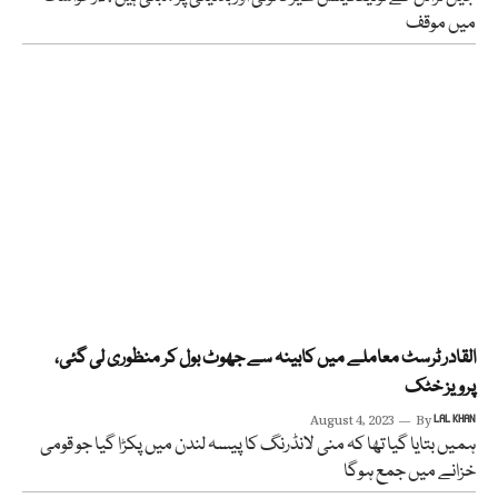
میں موقف
القادر ٹرسٹ معاملے میں کابینہ سے جھوٹ بول کر منظوری لی گئی،
پرویز خٹک
August 4, 2023
By
LAL KHAN
ہمیں بتایا گیا تھا کہ منی لانڈرنگ کا پیسہ لندن میں پکڑا گیا جو قومی
خزانے میں جمع ہوگا