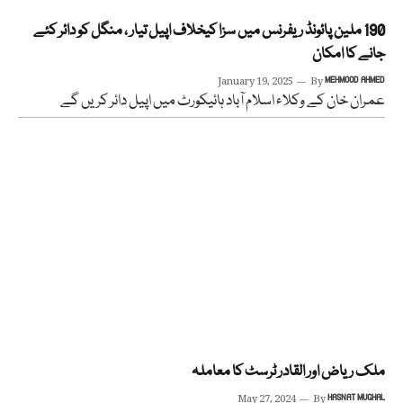
190 ملین پائونڈ ریفرنس میں سزا کیخلاف اپیل تیار ، منگل کو دائر کئے
جانے کا امکان
January 19, 2025
By
MEHMOOD AHMED
عمران خان کے وکلاء اسلام آباد ہائیکورٹ میں اپیل دائر کریں گے
ملک ریاض اور القادر ٹرسٹ کا معاملہ
May 27, 2024
By
HASNAT MUGHAL