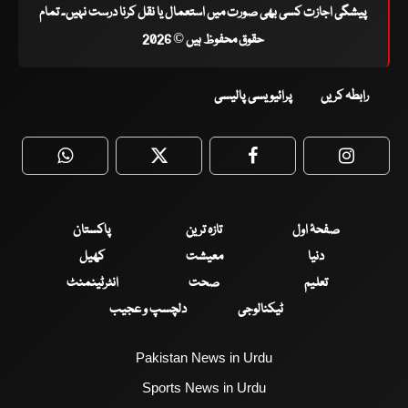
پیشگی اجازت کسی بھی صورت میں استعمال یا نقل کرنا درست نہیں۔ تمام
حقوق محفوظ ہیں © 2026
رابطہ کریں
پرائیویسی پالیسی
WhatsApp
Twitter
Facebook
Faceboo
صفحۂ اول
تازہ ترین
پاکستان
دنیا
معیشت
کھیل
تعلیم
صحت
انٹرٹینمنٹ
ٹیکنالوجی
دلچسپ و عجیب
Pakistan News in Urdu
Sports News in Urdu