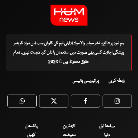
ہم نیوز پر شائع یا نشر ہونے والا مواد ادارتی ٹیم کی کاوش ہے۔ اس مواد کو بغیر
پیشگی اجازت کسی بھی صورت میں استعمال یا نقل کرنا درست نہیں۔ تمام
حقوق محفوظ ہیں © 2026
رابطہ کریں
پرائیویسی پالیسی
WhatsApp
Twitter
Facebook
Faceboo
صفحۂ اول
تازہ ترین
پاکستان
دنیا
معیشت
کھیل