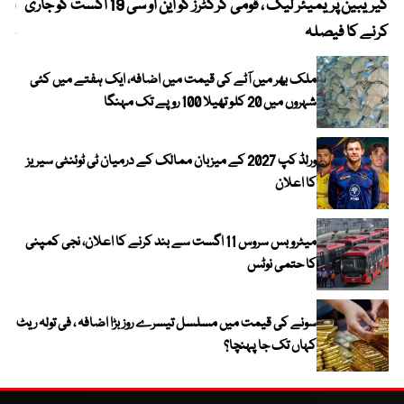
کیریبین پریمیئر لیگ ، قومی کرکٹرز کو این او سی 19 اگست کو جاری
آز
کرنے کا فیصلہ
چھی
ملک بھر میں آٹے کی قیمت میں اضافہ، ایک ہفتے میں کئی
شہروں میں 20 کلو تھیلا 100 روپے تک مہنگا
ورلڈ کپ 2027 کے میزبان ممالک کے درمیان ٹی ٹوئنٹی سیریز
کا اعلان
میٹرو بس سروس 11 اگست سے بند کرنے کا اعلان، نجی کمپنی
کا حتمی نوٹس
سونے کی قیمت میں مسلسل تیسرے روز بڑا اضافہ ، فی تولہ ریٹ
کہاں تک جا پہنچا؟