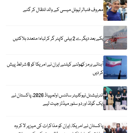
معروف فٹبالر لیونل میسی کے والد انتقال کر گئے
یکے بعد دیگرے 2 ہیلی کاپٹر گر کر تباہ؛ متعدد ہلاکتیں
آبنائے ہرمز کھولنے کیلئے ایران نے امریکا کو 6 شرائط پیش
کر دیں
انٹرنیشنل نیوکلیئر سائنس اولمپیاڈ 2026، پاکستان نے
ایک گولڈ اور دو سلور میڈلز جیت لیے
پاکستان نے امریکا، ایران کو مذاکرات کی میز پر لا کر وہ