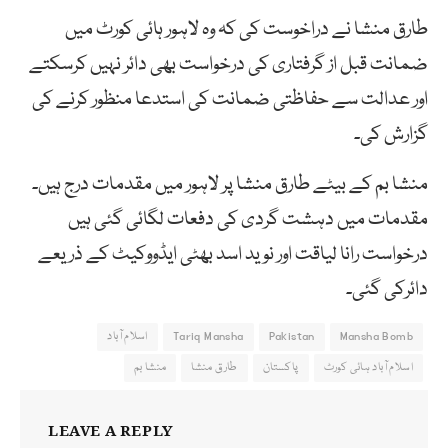
طارق منشا نے دراخوست کی کہ وہ لاہور ہائی کورٹ میں
ضمانت قبل از گرفتاری کی درخواست بھی دائر نہیں کرسکتے
اور عدالت سے حفاظتی ضمانت کی استدعا منظور کرنے کی
گزارش کی۔
منشا بم کے بیٹے طارق منشا پر لاہور میں مقدمات درج ہیں۔
مقدمات میں دہشت گردی کی دفعات لگائی گئی ہیں
درخواست رانا لیاقت اور نوید اسد بھٹی ایڈووکیٹ کے ذریعے
دائرکی گئی۔
Mansha Bomb
Pakistan
Tariq Mansha
اسلام آباد
اسلام آباد ہائی کورٹ
پاکستان
طارق منشا
منشا بم
LEAVE A REPLY