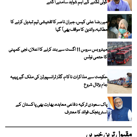
گولی لگنے کے اہم شواہد سامنے آگئے
میر رضا علی کیس، جبران ناصر کا تفتیشی ٹیم تبدیل کرنے کا
مطالبہ، والدین کا موقف بھی آ گیا
میٹرو بس سروس 11 اگست سے بند کرنے کا اعلان، نجی کمپنی
کا حتمی نوٹس
حکومت سے مذاکرات ناکام، گڈز ٹرانسپورٹرز کی ملک گیر پہیہ
جام ہڑتال شروع
پاک سعودی ترکیہ دفاعی معاہدہ، بھارت بھی پاکستان کے
اسٹریٹجک فوائد کا معترف
مقبول ترین خبریں