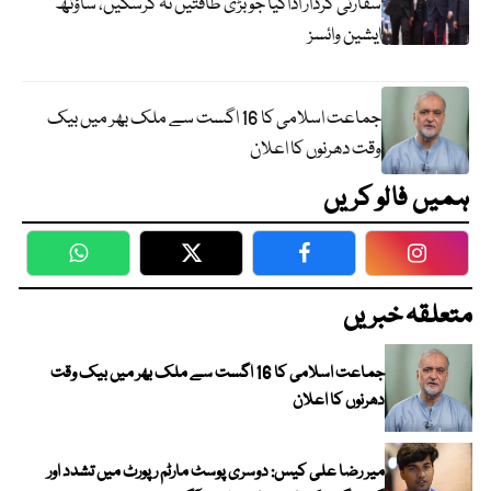
سفارتی کردار اداکیا جو بڑی طاقتیں نہ کرسکیں، ساؤتھ
ایشین وائسز
جماعت اسلامی کا 16 اگست سے ملک بھر میں بیک
وقت دھرنوں کا اعلان
ہمیں فالو کریں
WhatsApp
Twitter
Facebook
Faceboo
متعلقہ خبریں
جماعت اسلامی کا 16 اگست سے ملک بھر میں بیک وقت
دھرنوں کا اعلان
میر رضا علی کیس: دوسری پوسٹ مارٹم رپورٹ میں تشدد اور