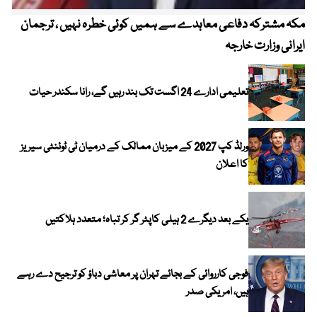
مکہ مشترکہ دفاعی معاہدے سے ہمیں کوئی خطرہ نہیں ، ترجمان
4 روز میں سونے کی قیمت میں بڑا اضافہ
ایرانی وزارت خارجہ
تعلیمی ادارے 24 اگست تک بند رہیں گے، رانا سکندر حیات
ورلڈ کپ 2027 کے میزبان ممالک کے درمیان ٹی ٹوئنٹی سیریز
کا اعلان
یکے بعد دیگرے 2 ہیلی کاپٹر گر کر تباہ؛ متعدد ہلاکتیں
فوجی کارروائی کے بجائے تہران پر معاشی دباؤ کو ترجیح دے رہے
ہیں، امریکی صدر