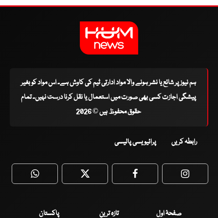
ہم نیوز پر شائع یا نشر ہونے والا مواد ادارتی ٹیم کی کاوش ہے۔ اس مواد کو بغیر
پیشگی اجازت کسی بھی صورت میں استعمال یا نقل کرنا درست نہیں۔ تمام
حقوق محفوظ ہیں © 2026
رابطہ کریں
پرائیویسی پالیسی
WhatsApp
Twitter
Facebook
Faceboo
صفحۂ اول
تازہ ترین
پاکستان