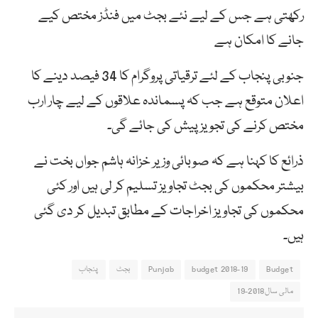
رکھتی ہے جس کے لیے نئے بجٹ میں فنڈز مختص کیے
جانے کا امکان ہے
جنوبی پنجاب کے لئے ترقیاتی پروگرام کا 34 فیصد دینے کا
اعلان متوقع ہے جب کہ پسماندہ علاقوں کے لیے چار ارب
مختص کرنے کی تجویز پیش کی جائے گی۔
ذرائع کا کہنا ہے کہ صوبائی وزیر خزانہ ہاشم جواں بخت نے
بیشتر محکموں کی بجٹ تجاویز تسلیم کر لی ہیں اور کئی
محکموں کی تجاویز اخراجات کے مطابق تبدیل کر دی گئی
ہیں۔
Budget
budget 2018-19
Punjab
بجٹ
پنجاب
مالی سال2018-19