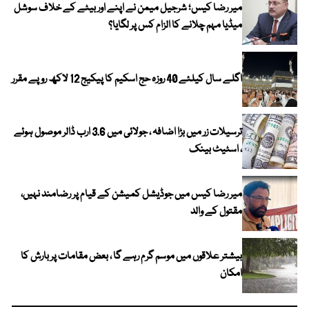
میر رضا کیس؛ شرجیل میمن نے اپنے اور بیٹے کے خلاف سوشل
میڈیا مہم چلانے کا الزام کس پر لگایا؟
اگلے سال کیلئے 40 روزہ حج اسکیم کا پیکیج 12 لاکھ روپے مقرر
ترسیلات زر میں بڑا اضافہ ، جولائی میں 3.6 ارب ڈالر موصول ہوئے
، اسٹیٹ بینک
میر رضا کیس میں جوڈیشل کمیشن کے قیام پر رضامند نہیں،
مقتول کے والد
بیشتر علاقوں میں موسم گرم رہے گا ، بعض مقامات پر بارش کا
امکان