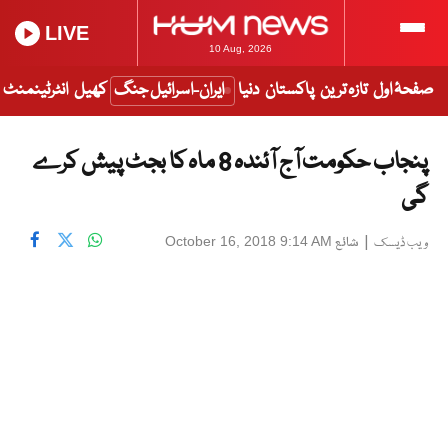
LIVE
10 Aug, 2026
صفحۂ اول
تازہ ترین
پاکستان
دنیا
ایران-اسرائیل جنگ
کھیل
انٹرٹینمنٹ
پنجاب حکومت آج آئندہ 8 ماہ کا بجٹ پیش کرے
گی
|
شائع
October 16, 2018 9:14 AM
ویب ڈیسک