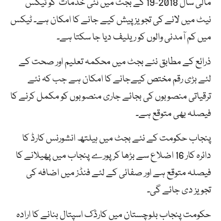
مالی سال 2018-19 کے بجٹ میں نئی خدمات کو ٹیکس
نیٹ میں لانے کی تجویز پیش کیے جانے کا امکان ہے۔ ٹیکس
میں کم آمدنی والوں کو ریلیف دیا جا سکتا ہے۔
ذرائع کے مطابق نئے بجٹ میں محکمہ تعلیم اور صحت کے
لئے بڑی رقم مختص کیےجانے کا امکان ہے جب کہ نئے
ترقیاتی منصوبوں کی بجائے جاری منصوبوں کو مکمل کرنے کا
فیصلہ بھی متوقع ہے۔
پنجاب حکومت کے نئے بجٹ میں ہیلتھ انشورنس کارڈ کا
دائرہ کار 16 اضلاع سے بڑھا کرپورے پنجاب میں پھیلانے کا
فیصلہ متوقع ہے اور صفائی کے لئے فنڈز میں اضافہ کی
تجویز دی جائے گی۔
حکومت پنجاب بلوچستان میں کارڈک اسپتال بنانے کا ارادہ