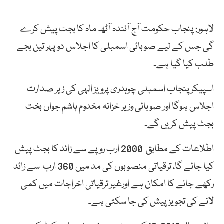
لاہور: پنجاب حکومت آج آئندہ آٹھ ماہ کا بجٹ پیش کرے
گی جس کے لیے صوبائی اسمبلی کا اجلاس دوپہر تین بجے
طلب کیا گیا ہے۔
اسپیکر پنجاب اسمبلی چوہدری پرویز الہی کی زیر صدارت
اجلاس ہوگا اور صوبائی وزیر خزانہ مخدوم ہاشم جواں بخت
بجٹ پیش کریں گے۔
اطلاعات کے مطابق 2000 ارب روپے سے زائد کا بجٹ پیش
کیا جائے گا، ترقیاتی منصوبوں کی مد میں 360 ارب سے زائد
رکھے جانے کا امکان ہے اورغیر ترقیاتی اخراجات میں کمی
لانے کی تجویز پیش کی جا سکتی ہے۔