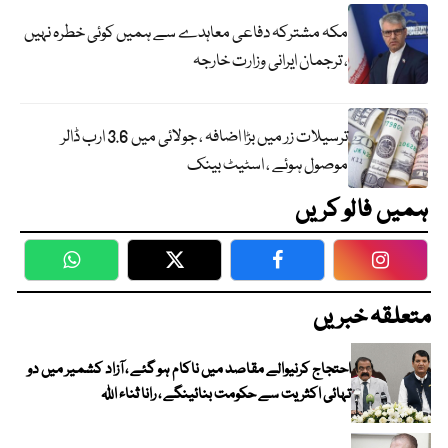
مکہ مشترکہ دفاعی معاہدے سے ہمیں کوئی خطرہ نہیں
، ترجمان ایرانی وزارت خارجہ
ترسیلات زر میں بڑا اضافہ ، جولائی میں 3.6 ارب ڈالر
موصول ہوئے ، اسٹیٹ بینک
ہمیں فالو کریں
WhatsApp
Twitter
Facebook
Faceboo
متعلقہ خبریں
احتجاج کرنیوالے مقاصد میں ناکام ہو گئے ، آزاد کشمیر میں دو
تہائی اکثریت سے حکومت بنائینگے ، رانا ثناء اللہ