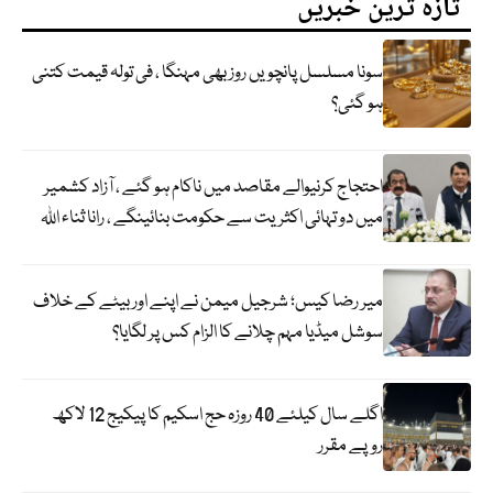
تازہ ترین خبریں
سونا مسلسل پانچویں روز بھی مہنگا ، فی تولہ قیمت کتنی
ہو گئی؟
احتجاج کرنیوالے مقاصد میں ناکام ہو گئے ، آزاد کشمیر
میں دو تہائی اکثریت سے حکومت بنائینگے ، رانا ثناء اللہ
میر رضا کیس؛ شرجیل میمن نے اپنے اور بیٹے کے خلاف
سوشل میڈیا مہم چلانے کا الزام کس پر لگایا؟
اگلے سال کیلئے 40 روزہ حج اسکیم کا پیکیج 12 لاکھ
روپے مقرر