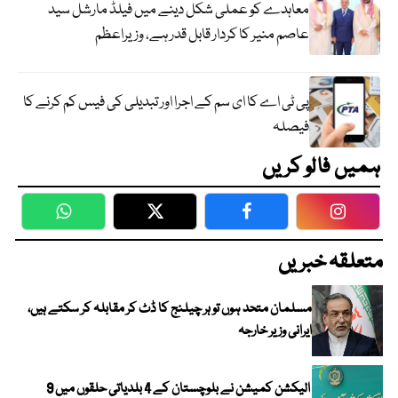
معاہدے کو عملی شکل دینے میں فیلڈ مارشل سید
عاصم منیر کا کردار قابل قدر ہے، وزیراعظم
پی ٹی اے کا ای سم کے اجرا اور تبدیلی کی فیس کم کرنے کا
فیصلہ
ہمیں فالو کریں
WhatsApp
Twitter
Facebook
Faceboo
متعلقہ خبریں
مسلمان متحد ہوں تو ہر چیلنج کا ڈٹ کر مقابلہ کر سکتے ہیں،
ایرانی وزیر خارجہ
الیکشن کمیشن نے بلوچستان کے 4 بلدیاتی حلقوں میں 9