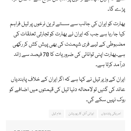
پڑے گا۔
بھارت کو ایران کی جانب سے سستے ترین نرخوں پر تیل فراہم
کیا جا رہا ہے جب کہ ایران نے بھارت کو تجارتی تعلقات کی
مضبوطی کے لیے فری شپمنٹ کی بھی پیش کش کر رکھی
ہے۔بھارت اپنی توانائی کی ضروریات کا 70 فیصد سے زائد
درآمد کرتا ہے۔
ایران کے وزیر تیل نے کہا ہے کہ اگر ایران کے خلاف پابندیاں
عائد کی گئیں تو لامحالہ دنیا تیل کی قیمتوں میں اضافے کو
روک نہیں سکے گی۔
امریکی پابندیاں
ایرانی آئل کارپوریشن
خام تیل