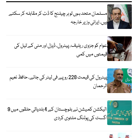
مسلمان متحد ہوں تو ہر چیلنج کا ڈٹ کر مقابلہ کر سکتے
ہیں، ایرانی وزیر خارجہ
عوام کو جزوی ریلیف، پیٹرول، ڈیزل اور مٹی کے تیل کی
قیمتوں میں کمی
پیٹرول کی قیمت 228 روپے فی لیٹر کی جائے، حافظ نعیم
الرحمان
الیکشن کمیشن نے بلوچستان کے 4 بلدیاتی حلقوں میں 9
اگست کی پولنگ ملتوی کردی