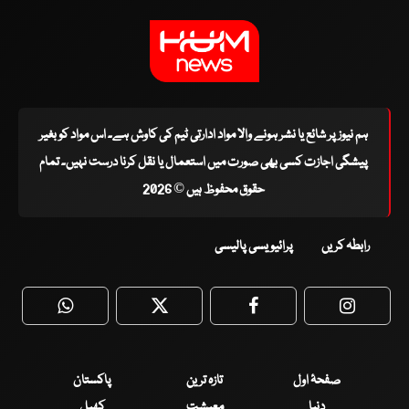
ہم نیوز پر شائع یا نشر ہونے والا مواد ادارتی ٹیم کی کاوش ہے۔ اس مواد کو بغیر
پیشگی اجازت کسی بھی صورت میں استعمال یا نقل کرنا درست نہیں۔ تمام
حقوق محفوظ ہیں © 2026
رابطہ کریں
پرائیویسی پالیسی
WhatsApp
Twitter
Facebook
Faceboo
صفحۂ اول
تازہ ترین
پاکستان
دنیا
معیشت
کھیل