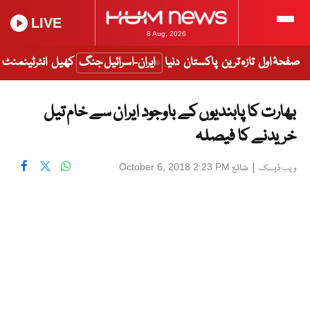
LIVE
8 Aug, 2026
صفحۂ اول
تازہ ترین
پاکستان
دنیا
ایران-اسرائیل جنگ
کھیل
انٹرٹینمنٹ
بھارت کا پابندیوں کے باوجود ایران سے خام تیل
خریدنے کا فیصلہ
|
شائع
October 6, 2018 2:23 PM
ویب ڈیسک