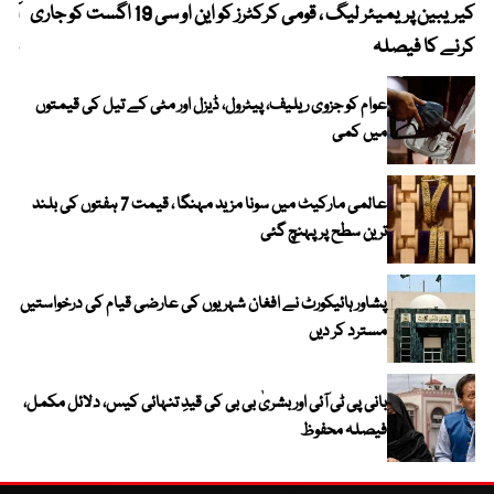
کیریبین پریمیئر لیگ ، قومی کرکٹرز کو این او سی 19 اگست کو جاری
آز
کرنے کا فیصلہ
چھی
عوام کو جزوی ریلیف، پیٹرول، ڈیزل اور مٹی کے تیل کی قیمتوں
میں کمی
عالمی مارکیٹ میں سونا مزید مہنگا ، قیمت 7 ہفتوں کی بلند
ترین سطح پر پہنچ گئی
پشاور ہائیکورٹ نے افغان شہریوں کی عارضی قیام کی درخواستیں
مسترد کر دیں
بانی پی ٹی آئی اور بشریٰ بی بی کی قیدِ تنہائی کیس، دلائل مکمل،
فیصلہ محفوظ