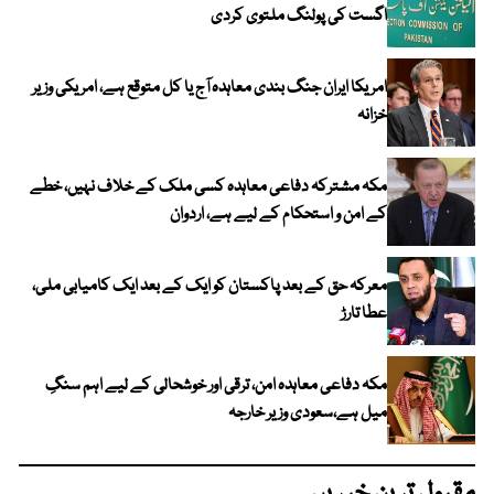
اگست کی پولنگ ملتوی کردی
امریکا ایران جنگ بندی معاہدہ آج یا کل متوقع ہے، امریکی وزیر
خزانہ
مکہ مشترکہ دفاعی معاہدہ کسی ملک کے خلاف نہیں، خطے
کے امن و استحکام کے لیے ہے، اردوان
معرکہ حق کے بعد پاکستان کو ایک کے بعد ایک کامیابی ملی،
عطا تارڑ
مکہ دفاعی معاہدہ امن، ترقی اور خوشحالی کے لیے اہم سنگِ
میل ہے،سعودی وزیر خارجہ