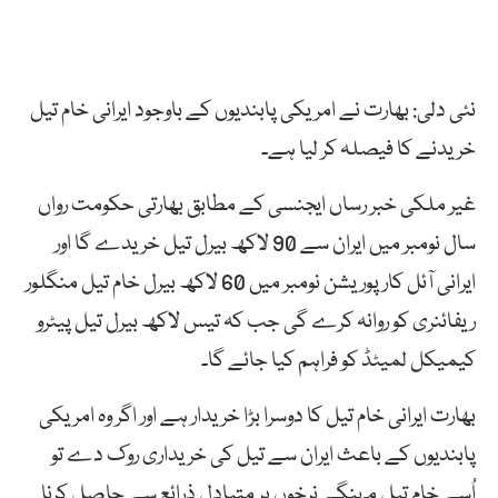
نئی دلی: بھارت نے امریکی پابندیوں کے باوجود ایرانی خام تیل
خریدنے کا فیصلہ کر لیا ہے۔
غیر ملکی خبر رساں ایجنسی کے مطابق بھارتی حکومت رواں
سال نومبر میں ایران سے 90 لاکھ بیرل تیل خریدے گا اور
ایرانی آئل کارپوریشن نومبر میں 60 لاکھ بیرل خام تیل منگلور
ریفائنری کو روانہ کرے گی جب کہ تیس لاکھ بیرل تیل پیٹرو
کیمیکل لمیٹڈ کو فراہم کیا جائے گا۔
بھارت ایرانی خام تیل کا دوسرا بڑا خریدار ہے اور اگر وہ امریکی
پابندیوں کے باعث ایران سے تیل کی خریداری روک دے تو
اُسے خام تیل مہنگے نرخوں پر متبادل ذرائع سے حاصل کرنا