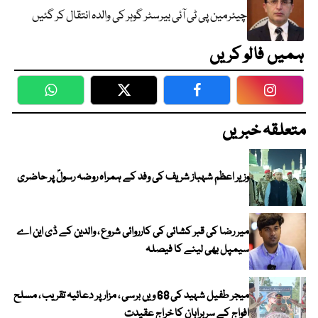
چیئرمین پی ٹی آئی بیرسٹر گوہر کی والدہ انتقال کر گئیں
ہمیں فالو کریں
WhatsApp
Twitter
Facebook
Faceboo
متعلقہ خبریں
وزیر اعظم شہباز شریف کی وفد کے ہمراہ روضہ رسولؐ پر حاضری
میر رضا کی قبر کشائی کی کارروائی شروع ، والدین کے ڈی این اے
سیمپل بھی لینے کا فیصلہ
میجر طفیل شہید کی 68 ویں برسی ، مزار پر دعائیہ تقریب ، مسلح
افواج کے سربراہان کا خراج عقیدت