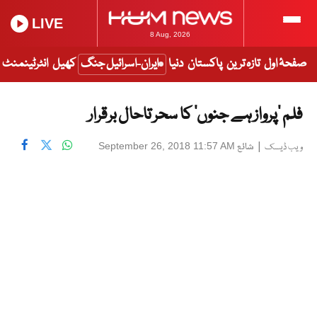
LIVE
8 Aug, 2026
صفحۂ اول
تازہ ترین
پاکستان
دنیا
ایران-اسرائیل جنگ
کھیل
انٹرٹینمنٹ
فلم ’پرواز ہے جنوں‘ کا سحر تاحال برقرار
|
شائع
September 26, 2018 11:57 AM
ویب ڈیسک