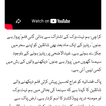
کراچی: ہم نیٹ ورک کے اشتراک سے بنائی گئی فلم’ پرواز ہے
جنوں‘ ریلیز کے ایک ماہ بعد بھی شائقین کو اپنے سحر میں
جکڑے ہوئے ہے۔ عیدالاضحی پر ریلیز ہونے کے باوجود
سیمنا گھروں میں’ پرواز ہے جنوں‘ دیکھنے والوں کے رش میں
کمی نہیں آئی ہے۔
پاک فضائیہ کو خراج تحسین پیش کرتی فلم دیکھنے والے
شائقین کا کہنا ہے کہ سینما کی بحالی میں ہم نیٹ ورک
اور مومنہ درید پروڈکشنز کا اہم کردار ہے۔ ارض پاک سے