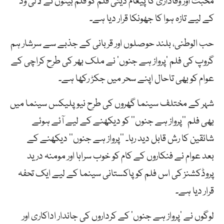
محبت اور وفاداری کا پیغام دیتی فلم کو فلم بینوں نے لالی وڈ
کے لیے تازہ ہوا کا جھونکا قرار دیا ہے۔
حب الوطنی، بلند حوصلوں اور قربانی کے جذبے سے سرشار ہم
گروپ کی فلم ‘پرواز ہے جنوں’ نے ملک بھر کی طرح کراچی کے
عوام کو بھی تاحال اپنے سحر میں جکڑ رکھا ہے۔
شہر کے مختلف سینما گھروں کی طرح نیوپلیکس سینما میں
بھی فلم ’’پرواز ہے جنوں‘‘ کو دیکھنے کے لیے آئے ہوئے
شائقین کا رش قابل دید رہا۔ ’’پرواز ہے جنوں‘‘ دیکھنے کے
بعد عوام نے فنکاروں کے کام کو خوب سراہا اور مومنہ درید
پروڈکشنز کی اس فلم کو پاکستانی سینما کے لیے ایک تحفہ
قرار دیا ہے۔
لوگوں نے ’پرواز ہے جنوں‘ کے کرداروں کی جاندار اداکاری اور