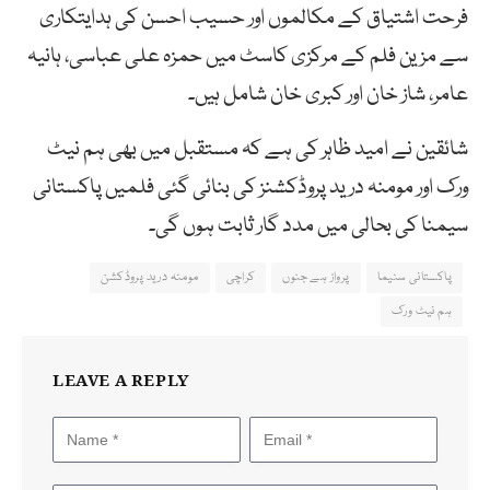
فرحت اشتیاق کے مکالموں اور حسیب احسن کی ہدایتکاری
سے مزین فلم کے مرکزی کاسٹ میں حمزہ علی عباسی، ہانیہ
عامر، شاز خان اور کبری خان شامل ہیں۔
شائقین نے امید ظاہر کی ہے کہ مستقبل میں بھی ہم نیٹ
ورک اور مومنہ درید پروڈکشنز کی بنائی گئی فلمیں پاکستانی
سیمنا کی بحالی میں مدد گار ثابت ہوں گی۔
پاکستانی سنیما
پرواز ہے جنوں
کراچی
مومنہ درید پروڈکشن
ہم نیٹ ورک
LEAVE A REPLY