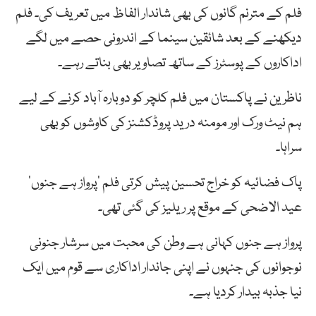
فلم کے مترنم گانوں کی بھی شاندار الفاظ میں تعریف کی۔ فلم
دیکھنے کے بعد شائقین سینما کے اندرونی حصے میں لگے
اداکاروں کے پوسٹرز کے ساتھ تصاویر بھی بناتے رہے۔
ناظرین نے پاکستان میں فلم کلچر کو دوبارہ آباد کرنے کے لیے
ہم نیٹ ورک اور مومنہ درید پروڈکشنز کی کاوشوں کو بھی
سراہا۔
پاک فضائیہ کو خراج تحسین پیش کرتی فلم ’پرواز ہے جنوں‘
عید الاضحی کے موقع پر ریلیز کی گئی تھی۔
پرواز ہے جنوں کہانی ہے وطن کی محبت میں سرشار جنونی
نوجوانوں کی جنہوں نے اپنی جاندار اداکاری سے قوم میں ایک
نیا جذبہ بیدار کردیا ہے۔