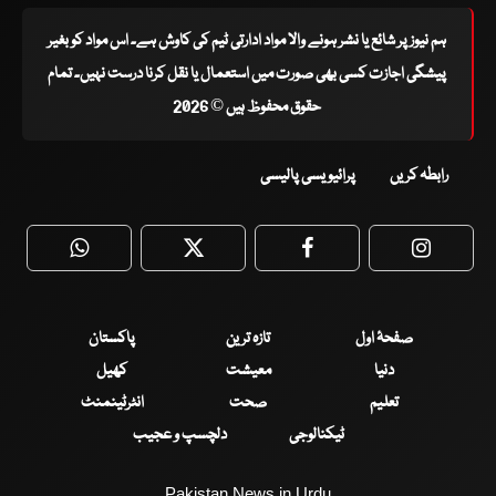
ہم نیوز پر شائع یا نشر ہونے والا مواد ادارتی ٹیم کی کاوش ہے۔ اس مواد کو بغیر
پیشگی اجازت کسی بھی صورت میں استعمال یا نقل کرنا درست نہیں۔ تمام
حقوق محفوظ ہیں © 2026
رابطہ کریں
پرائیویسی پالیسی
WhatsApp
Twitter
Facebook
Faceboo
صفحۂ اول
تازہ ترین
پاکستان
دنیا
معیشت
کھیل
تعلیم
صحت
انٹرٹینمنٹ
ٹیکنالوجی
دلچسپ و عجیب
Pakistan News in Urdu