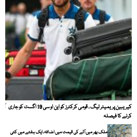
کیریبین پریمیئر لیگ ، قومی کرکٹرز کو این او سی 19 اگست کو جاری
آز
کرنے کا فیصلہ
چھی
ملک بھر میں آٹے کی قیمت میں اضافہ، ایک ہفتے میں کئی