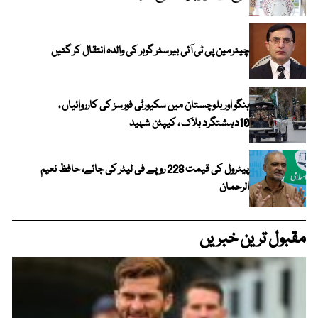
چیئرمین پی ٹی آئی بیرسٹر گوہر کی والدہ انتقال کر گئیں
ہنگو اور بلوچستان میں سکیورٹی فورسز کی کارروائیاں ،
10دہشتگرد ہلاک ، کیپٹن شہید
پیٹرول کی قیمت 228 روپے فی لیٹر کی جائے، حافظ نعیم
الرحمان
مقبول ترین خبریں