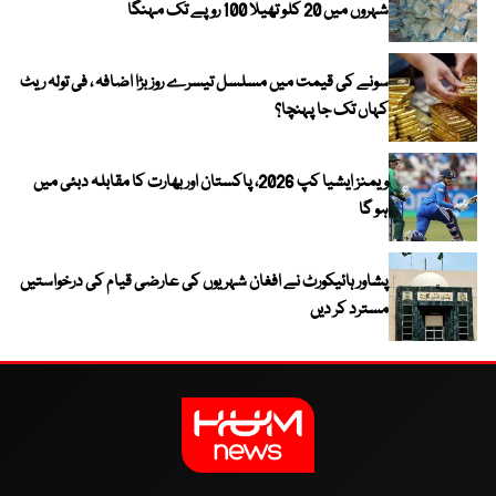
شہروں میں 20 کلو تھیلا 100 روپے تک مہنگا
سونے کی قیمت میں مسلسل تیسرے روز بڑا اضافہ ، فی تولہ ریٹ
کہاں تک جا پہنچا؟
ویمنز ایشیا کپ 2026، پاکستان اور بھارت کا مقابلہ دبئی میں
ہو گا
پشاور ہائیکورٹ نے افغان شہریوں کی عارضی قیام کی درخواستیں
مسترد کر دیں