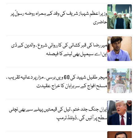
وزیر اعظم شہباز شریف کی وفد کے ہمراہ روضہ رسولؐ پر
حاضری
میر رضا کی قبر کشائی کی کارروائی شروع ، والدین کے ڈی
این اے سیمپل بھی لینے کا فیصلہ
میجر طفیل شہید کی 68 ویں برسی ، مزار پر دعائیہ تقریب ،
مسلح افواج کے سربراہان کا خراج عقیدت
ایران جنگ جلد ختم ، تیل کی قیمتیں پہلے سے بھی نچلی
سطح پر آئیں گی ، ڈونلڈ ٹرمپ