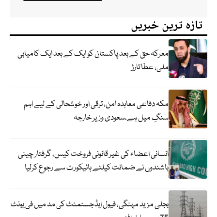
تازہ ترین خبریں
معرکہ حق کے بعد پاکستان کو ایک کے بعد ایک کامیابی
ملی، عطا تارڑ
مکہ دفاعی معاہدہ امن، ترقی اور خوشحالی کے لیے اہم
سنگِ میل ہے،سعودی وزیر خارجہ
انسانی اعضاء کی غیر قانونی فروخت کیس، گرفتار چینی
باشندوں نے ضمانت کیلئے ہائیکورٹ سے رجوع کرلیا
بجلی مزید مہنگی، فیول ایڈجسٹمنٹ کی مد میں فی یونٹ