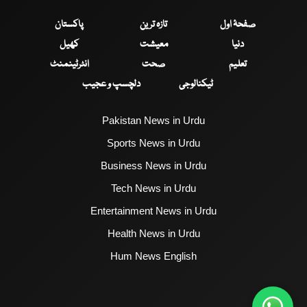
صفحۂ اول
تازہ ترین
پاکستان
دنیا
معیشت
کھیل
تعلیم
صحت
انٹرٹینمنٹ
ٹیکنالوجی
دلچسپ و عجیب
Pakistan News in Urdu
Sports News in Urdu
Business News in Urdu
Tech News in Urdu
Entertainment News in Urdu
Health News in Urdu
Hum News English