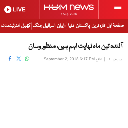
LIVE
7 Aug, 2026
صفحۂ اول
تازہ ترین
پاکستان
دنیا
ایران-اسرائیل جنگ
کھیل
انٹرٹینمنٹ
آئندہ تین ماہ نہایت اہم ہیں، منظور وسان
|
شائع
September 2, 2018 6:17 PM
ویب ڈیسک