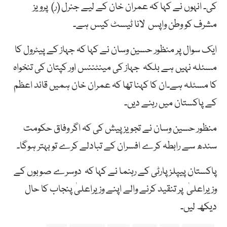
کی۔ انہوں نے کہا کہ عمران خان کے لیے جنرل (ر) پرویز
مشرف کو وطن واپس لانا ٹیسٹ کیس ہے۔
ایک سوال پر منظور حسین وسان نے کہا کہ جہاز کے پیٹرول کا
مسئلہ نہیں ہے بلکہ جہاز کی مینٹننس اور کپتان کی تنخواہ
کا مسئلہ ہے۔ان کا کہنا تھا کہ عمران خان ہمیں قائد اعظم
کے پاکستان میں رہنے دیں۔
منظور حسین وسان نے تجویز پیش کی کہ اگر وفاق حکومت
سندھ سے رابطہ کرے افسران کے تبادلے کرے تو بہتر ہوگا۔
پاکستان پیپلزپارٹی کے رہنما نے کہا کہ دوسرے صوبوں کے
وزیراعلیٰ پر تنقید کرنے والے اپنے وزیراعلیٰ پنجاب کا حال
دیکھ لیں۔