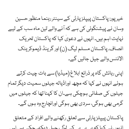
خیرپور: پاکستان پیپلز پارٹی کے سینئر رہنما منظور حسین
وسان نے پیشنگوئی کی ہے کہ آنے والے تین ماہ سب کے لیے
نہایت اہم ہیں۔ انہوں نے دعویٰ کیا کہ پاکستان تحریک
انصاف، پاکستان مسلم لیگ (ن) اور گرینڈ ڈیموکریٹک
الائنس والے جیل جائیں گے۔
اپنی رہائش گاہ پر ذرائع ابلاغ (میڈیا) سے بات چیت کرتے
ہوئے انہوں نے کہا کہ مچھ اوراڈیالہ جیلوں سمیت دیگر تمام
جیلوں کی صفائی ہوچکی ہے۔ان کا کہنا تھا کہ جیلوں میں
گرمی بھی ہوگی، سردی بھی ہوگی اورانچارج وہ ہوں گے۔
پاکستان پیپلزپارٹی سے تعلق رکھنے والے افراد کے متعلق
انہوں نے کہا کہ پی پی پی کے لوگ جیل دیکھ چکے ہیں اس