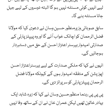
لیے انہیں کوئی مسئلہ نہیں ہو گا البتہ دوسروں کے لیے جیل
جانا مسئلہ بنے گا۔
سابق صوبائی وزیرمنظور حسین وسان نے دعویٰ کیا کہ مولانا
فضل الرحمان کو اچانک خواب آئے گا اور وہ پیپلز پارٹی کے
صدارتی امیدوار بیرسٹر اعتزاز احسن کے حق میں دستبردار
ہوجائیں گے۔
انہوں نے کہا کہ ملکی صدارت کے لیے بیرسٹراعتزاز احسن
اپوزیشن کے متفقہ امیدوار ہوں گے کیونکہ مولانا فضل
الرحمان پیپلزپارٹی کو سرپرائز دیں گے۔
پی پی پی رہنما منظورحسین وسان نے کہا کہ زہرہ شاہد ایک
بہادر خاتون تھیں لیکن عمران خان نے ان کے ساتھ وفا نہیں