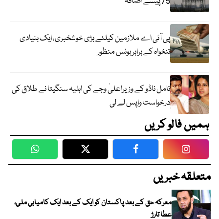
75 پیسے اضافہ
پی آئی اے ملازمین کیلئے بڑی خوشخبری، ایک بنیادی
تنخواہ کے برابر بونس منظور
تامل ناڈو کے وزیراعلیٰ وجے کی اہلیہ سنگیتا نے طلاق کی
درخواست واپس لے لی
ہمیں فالو کریں
WhatsApp
Twitter
Facebook
Faceboo
متعلقہ خبریں
معرکہ حق کے بعد پاکستان کو ایک کے بعد ایک کامیابی ملی،
عطا تارڑ