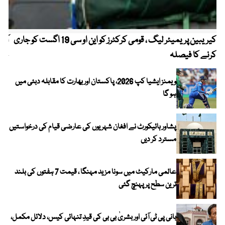
کیریبین پریمیئر لیگ ، قومی کرکٹرز کو این او سی 19 اگست کو جاری
آز
کرنے کا فیصلہ
چھی
ویمنز ایشیا کپ 2026، پاکستان اور بھارت کا مقابلہ دبئی میں
ہو گا
پشاور ہائیکورٹ نے افغان شہریوں کی عارضی قیام کی درخواستیں
مسترد کر دیں
عالمی مارکیٹ میں سونا مزید مہنگا ، قیمت 7 ہفتوں کی بلند
ترین سطح پر پہنچ گئی
بانی پی ٹی آئی اور بشریٰ بی بی کی قیدِ تنہائی کیس، دلائل مکمل،