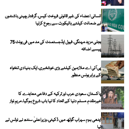
انسانی اعضاء کی غیر قانونی فروخت کیس، گرفتار چینی باشندوں
نے ضمانت کیلئے ہائیکورٹ سے رجوع کرلیا
بجلی مزید مہنگی، فیول ایڈجسٹمنٹ کی مد میں فی یونٹ 75
پیسے اضافہ
پی آئی اے ملازمین کیلئے بڑی خوشخبری، ایک بنیادی تنخواہ
کے برابر بونس منظور
پاکستان، سعودی عرب اور ترکیہ کے دفاعی معاہدے کا
خیرمقدم، مسلم دنیا کے اتحاد کا نیا باب شروع ہوگیا، مریم نواز
ایدھی ہوم سہراب گوٹھ میں ڈکیتی، وزیراعلیٰ سندھ نے نوٹس لے
لیا