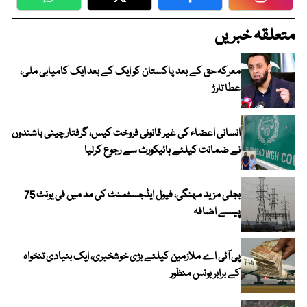
WhatsApp
Twitter
Facebook
Faceboo
متعلقہ خبریں
معرکہ حق کے بعد پاکستان کو ایک کے بعد ایک کامیابی ملی،
عطا تارڑ
انسانی اعضاء کی غیر قانونی فروخت کیس، گرفتار چینی باشندوں
نے ضمانت کیلئے ہائیکورٹ سے رجوع کرلیا
بجلی مزید مہنگی، فیول ایڈجسٹمنٹ کی مد میں فی یونٹ 75
پیسے اضافہ
پی آئی اے ملازمین کیلئے بڑی خوشخبری، ایک بنیادی تنخواہ
کے برابر بونس منظور