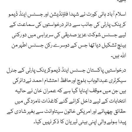
اسلام آباد ہائی کورٹ نے شہدا فاؤنڈیشن اور جسٹس اینڈ ڈیمو
کریٹک پارٹی کی جانب سے دائر درخواستوں کی سماعت کے
لیے جسٹس شوکت عزیز صدیقی کی سربراہی میں دو رکنی
بینچ تشکیل دیا تھا جس کے دوسرے رکن جسٹس اطہر من
اللہ ہیں۔
درخواستیں پاکستان جسٹس اینڈ ڈیموکریٹک پارٹی کے جنرل
سیکرٹری عبدالوہاب بلوچ اورحافظ احتشام احمد نےدائرکی
ہیں جن میں موقف اپنایا گیا ہے کہ عمران خان نے حالیہ
انتخابات کے لیے داخل کرائے گئے کاغذات نامزدگی میں
حقائق چھپائے اور امریکی خاتون سیتاوائٹ سے بغیر شادی کے
پیدا ہونے والی اپنی بیٹی ٹیریان کا ذکر نہیں کیا۔