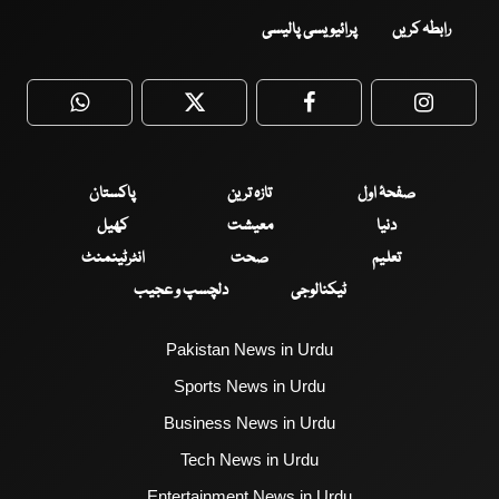
رابطہ کریں
پرائیویسی پالیسی
WhatsApp
Twitter
Facebook
Faceboo
صفحۂ اول
تازہ ترین
پاکستان
دنیا
معیشت
کھیل
تعلیم
صحت
انٹرٹینمنٹ
ٹیکنالوجی
دلچسپ و عجیب
Pakistan News in Urdu
Sports News in Urdu
Business News in Urdu
Tech News in Urdu
Entertainment News in Urdu