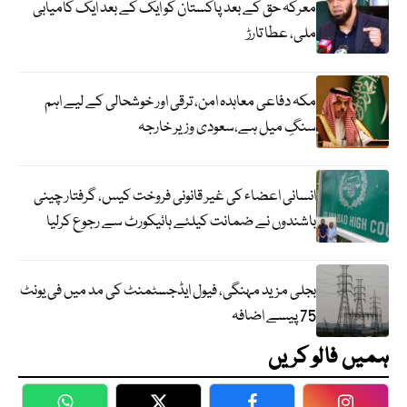
معرکہ حق کے بعد پاکستان کو ایک کے بعد ایک کامیابی
ملی، عطا تارڑ
مکہ دفاعی معاہدہ امن، ترقی اور خوشحالی کے لیے اہم
سنگِ میل ہے،سعودی وزیر خارجہ
انسانی اعضاء کی غیر قانونی فروخت کیس، گرفتار چینی
باشندوں نے ضمانت کیلئے ہائیکورٹ سے رجوع کرلیا
بجلی مزید مہنگی، فیول ایڈجسٹمنٹ کی مد میں فی یونٹ
75 پیسے اضافہ
ہمیں فالو کریں