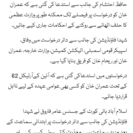
حافظ احتشام کی جانب سے استدعا کی گئی ہے کہ عمران
خان کو درخواست پر فیصلے تک ممکنہ طور پر وزارت عظمیٰ
کا حلف اٹھانے سے روکنے کے احکامات جاری کیے جائیں۔
شہدا فاؤنڈیشن کی جانب سے دائر درخواست میں وفاق،
اسپیکر قومی اسمبلی، الیکشن کمیشن، وزارت خارجہ، عمران
خان اور ریحام خان کو فریق بنایا گیا ہے۔
درخواستوں میں استدعاکی گئی ہے کہ آئین کےآرٹیکل 62
کے تحت عمران خان کو کسی بھی عوامی عہدہ کے لیے نااہل
قراردیا جائے۔
اسلام آباد ہائی کورٹ کے جسٹس عامر فاروق نے شہدا
فاؤنڈیشن کی جانب سے دائر درخواست پر ابتدائی سماعت کے
بعد مزید سماعت سے معذرت کرتے ہوئے کیس کسی اور