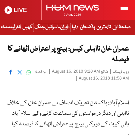
LIVE
7 Aug, 2026
صفحۂ اول
تازہ ترین
پاکستان
دنیا
ایران-اسرائیل جنگ
کھیل
انٹرٹینمنٹ
عمران خان نااہلی کیس: بینچ پر اعتراض اٹھانے کا
فیصلہ
|
شائع
|
اپ ڈیٹ
August 16, 2018 9:28 AM
ویب ڈیسک
|
August 16, 2018 11:58 AM
اسلام آباد: پاکستان تحریک انصاف نے عمران خان کے خلاف
نااہلی اور دیگر درخواستوں کی سماعت کرنے والے اسلام آباد
ہائی کورٹ کے دو رکنی بینچ پراعتراض اٹھانے کا فیصلہ کیا
ہے۔