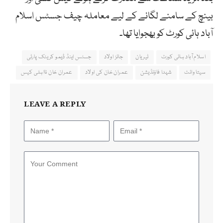
بینچ کے سامنے لگانے کے لیے معاملہ چیف جسٹس اسلام
آباد ہائی کورٹ کو بھجوایا تھا۔
اسلام آباد ہائی کورٹ
ٹیریان
جائز اولاد
جسٹس اینڈ ڈیمو کریٹک پارٹی
سیتا وائٹ
شہدا فاؤنڈیشن
عمران خان کی اولاد
عمران خان نااہلی کیس
LEAVE A REPLY