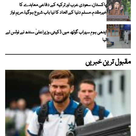
پاکستان، سعودی عرب اور ترکیہ کے دفاعی معاہدے کا
خیرمقدم، مسلم دنیا کے اتحاد کا نیا باب شروع ہوگیا، مریم نواز
ایدھی ہوم سہراب گوٹھ میں ڈکیتی، وزیراعلیٰ سندھ نے نوٹس لے
لیا
مقبول ترین خبریں