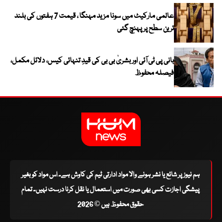
عالمی مارکیٹ میں سونا مزید مہنگا ، قیمت 7 ہفتوں کی بلند
ترین سطح پر پہنچ گئی
بانی پی ٹی آئی اور بشریٰ بی بی کی قیدِ تنہائی کیس، دلائل مکمل،
فیصلہ محفوظ
ہم نیوز پر شائع یا نشر ہونے والا مواد ادارتی ٹیم کی کاوش ہے۔ اس مواد کو بغیر
پیشگی اجازت کسی بھی صورت میں استعمال یا نقل کرنا درست نہیں۔ تمام
حقوق محفوظ ہیں © 2026