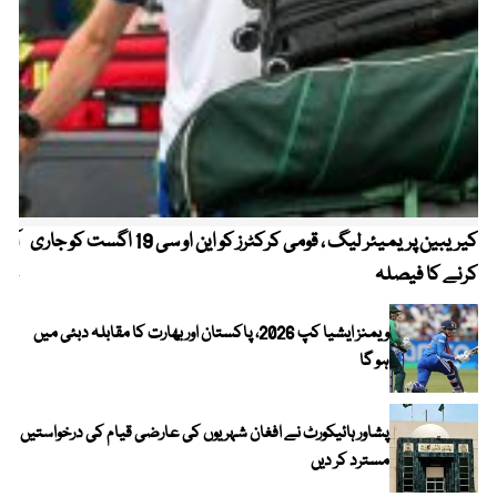
کیریبین پریمیئر لیگ ، قومی کرکٹرز کو این او سی 19 اگست کو جاری
آز
کرنے کا فیصلہ
چھی
ویمنز ایشیا کپ 2026، پاکستان اور بھارت کا مقابلہ دبئی میں
ہو گا
پشاور ہائیکورٹ نے افغان شہریوں کی عارضی قیام کی درخواستیں
مسترد کر دیں