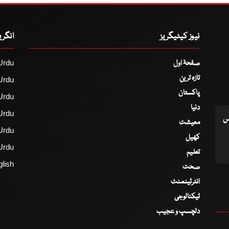
نیوز کیٹیگریز
انگر
صفحۂ اول
Urdu
تازہ ترین
Urdu
پاکستان
Urdu
دنیا
Urdu
اس
معیشت
Urdu
کھیل
Urdu
تعلیم
lish
صحت
انٹرٹینمنٹ
ٹیکنالوجی
دلچسپ و عجیب