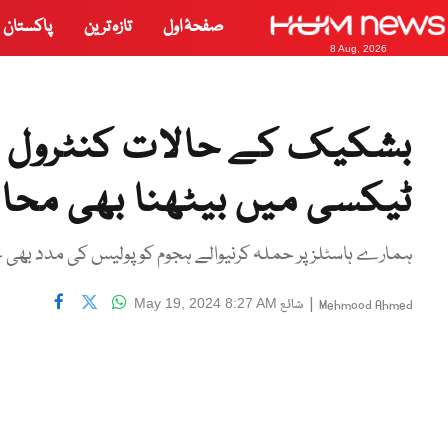
صفحۂ اول
تازہ ترین
پاکستان
8 Aug, 2026
بشکیک کے حالات کنٹرول سے
ٹیکسی میں بیٹھنا بھی محا
ہمارے ہاسٹلز پر حملہ کرنیوالے ہجوم کو پولیس کی مدد بھی 
|
شائع
May 19, 2024 8:27 AM
Mehmood Ahmed