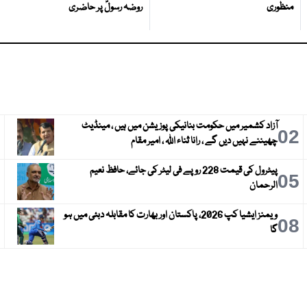
منظوری
روضہ رسولؐ پر حاضری
آزاد کشمیر میں حکومت بنانیکی پوزیشن میں ہیں ، مینڈیٹ
3
02
چھیننے نہیں دیں گے ، رانا ثناء اللہ ، امیر مقام
پیٹرول کی قیمت 228 روپے فی لیٹر کی جائے، حافظ نعیم
6
05
الرحمان
ویمنز ایشیا کپ 2026، پاکستان اور بھارت کا مقابلہ دبئی میں ہو
9
08
گا