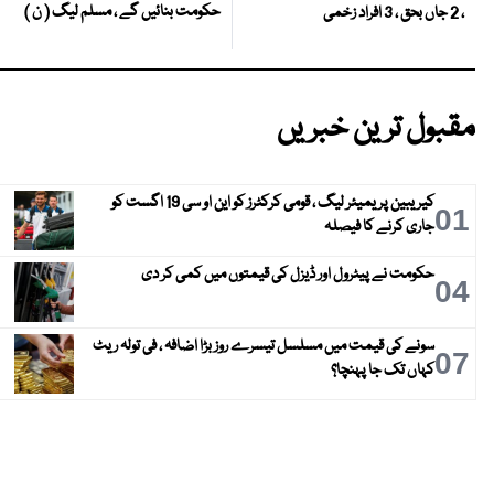
حکومت بنائیں گے ، مسلم لیگ ( ن )
، 2 جاں بحق ، 3 افراد زخمی
مقبول ترین خبریں
کیریبین پریمیئر لیگ ، قومی کرکٹرز کو این او سی 19 اگست کو
01
جاری کرنے کا فیصلہ
حکومت نے پیٹرول اور ڈیزل کی قیمتوں میں کمی کر دی
04
سونے کی قیمت میں مسلسل تیسرے روز بڑا اضافہ ، فی تولہ ریٹ
07
کہاں تک جا پہنچا؟