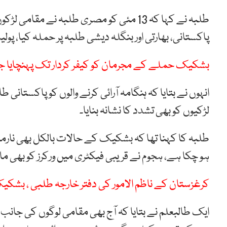
طلبہ نے کہا کہ 13 مئی کو مصری طلبہ نے م
پاکستانی، بھارتی اور بنگلہ دیشی طلبہ پر حملہ کیا، پو
بشکیک حملے کے مجرمان کو کیفر کردار تک پہنچایا جا
انہوں نے بتایا کہ ہنگامہ آرائی کرنے والوں کو پاکستانی ط
لڑکیوں کو بھی تشدد کا نشانہ بنایا۔
طلبہ کا کہنا تھا کہ بشکیک کے حالات بالکل بھی نارمل
ہو چکا ہے، ہجوم نے قریبی فیکٹری میں ورکرز کو بھی مار
کرغزستان کے ناظم الامور کی دفتر خارجہ طلبی ، بشکیک
ایک طالبعلم نے بتایا کہ آج بھی مقامی لوگوں کی جان