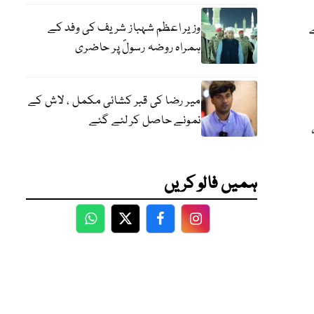
ے
وزیر اعظم شہباز شریف کی وفد کے
ہمراہ روضہ رسولؐ پر حاضری
میر رضا کی قبر کشائی مکمل ، لاش کے
نمونے حاصل کر لئے گئے
ہمیں فالو کریں
WhatsApp
Twitter
Facebook
Facebook