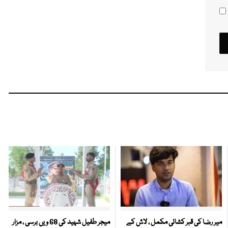
میر رضا کی قبر کشائی مکمل ، لاش کے
میجر طفیل شہید کی 68 ویں برسی ، مزار