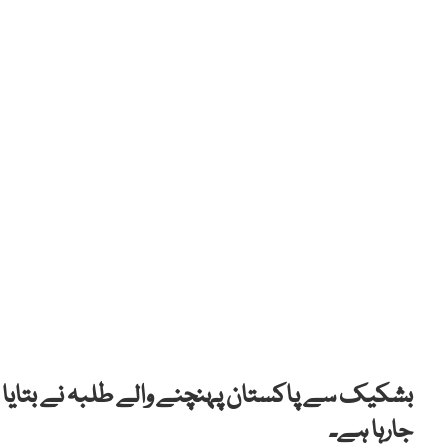
بشکیک سے پاکستان پہنچنے والے طلبہ نے بتایا 
جارہا ہے۔