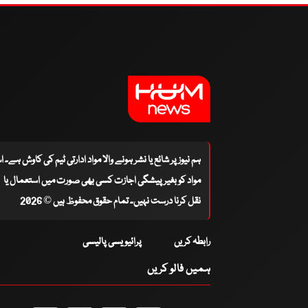
ہم نیوز پر شائع یا نشر ہونے والا مواد ادارتی ٹیم کی کاوش ہے۔ 
مواد کو بغیر پیشگی اجازت کسی بھی صورت میں استعمال یا
نقل کرنا درست نہیں۔ تمام حقوق محفوظ ہیں © 2026
رابطہ کریں
پرائیویسی پالیسی
ہمیں فالو کریں