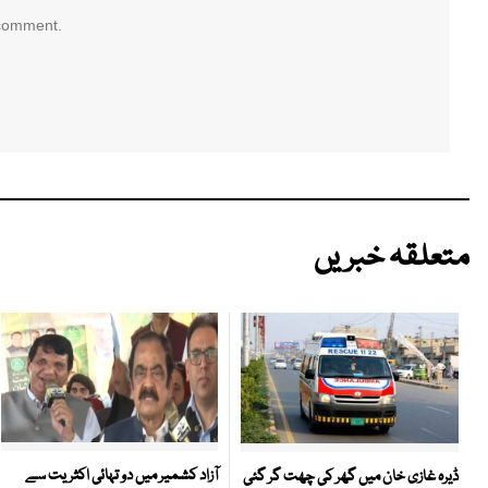
 comment.
متعلقہ خبریں
آزاد کشمیر میں دو تہائی اکثریت سے
ڈیرہ غازی خان میں گھر کی چھت گر گئی