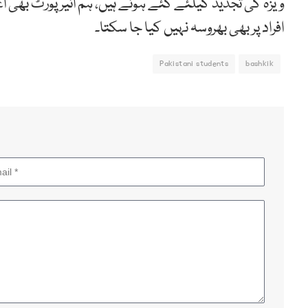
ویزہ کی تجدید کیلئے گئے ہوئے ہیں، ہم ائیرپورٹ بھی 
افراد پر بھی بھروسہ نہیں کیا جا سکتا۔
Pakistani students
bashkik