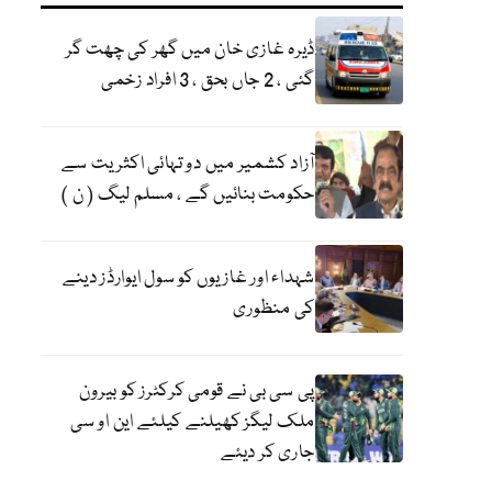
ڈیرہ غازی خان میں گھر کی چھت گر
گئی ، 2 جاں بحق ، 3 افراد زخمی
آزاد کشمیر میں دو تہائی اکثریت سے
حکومت بنائیں گے ، مسلم لیگ ( ن )
شہداء اور غازیوں کو سول ایوارڈز دینے
کی منظوری
پی سی بی نے قومی کرکٹرز کو بیرون
ملک لیگز کھیلنے کیلئے این او سی
جاری کر دیئے