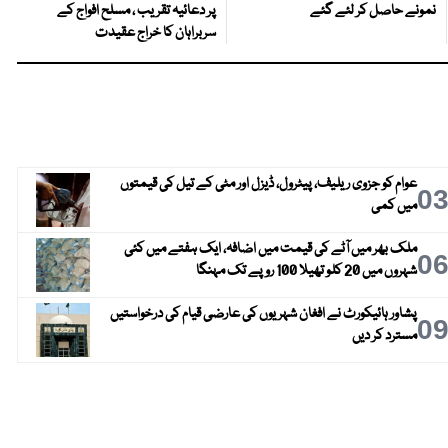
نمونے حاصل کر لئے گئے
پر دعائیہ تقریب ، مسلح افواج کے
سربراہان کا خراج عقیدت
عوام کو جزوی ریلیف، پیٹرول، ڈیزل اور مٹی کے تیل کی قیمتوں
0
میں کمی
ملک بھر میں آٹے کی قیمت میں اضافہ، ایک ہفتے میں کئی
0
شہروں میں 20 کلو تھیلا 100 روپے تک مہنگا
پشاور ہائیکورٹ نے افغان شہریوں کی عارضی قیام کی درخواستیں
0
مسترد کر دیں