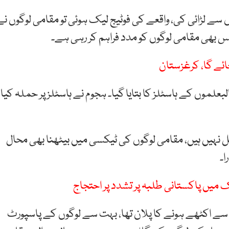
قامی لڑکوں سے لڑائی کی، واقعے کی فوٹیج لیک ہوئی تو مقامی لوگوں ن
لیس بھی مقامی لوگوں کو مدد فراہم کر رہی ہے۔
ئے گا، کرغزستان
البعلموں کے ہاسٹلز کا بتایا گیا۔ ہجوم نے ہاسٹلز پر حملہ کیا،
 نہیں ہیں، مقامی لوگوں کی ٹیکسی میں بیٹھنا بھی محال
ا۔
 میں پاکستانی طلبہ پر تشدد پر احتجاج
ب سے اکٹھے ہونے کا پلان تھا، بہت سے لوگوں کے پاسپورٹ