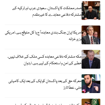
صدر مملکت کا پاکستان، سعودی عرب اور ترکیہ کے
مشترکہ دفاعی معاہدے کا خیرمقدم
امریکا ایران جنگ بندی معاہدہ آج یا کل متوقع ہے، امریکی
وزیر خزانہ
مکہ مشترکہ دفاعی معاہدہ کسی ملک کے خلاف نہیں،
خطے کے امن و استحکام کے لیے ہے، اردوان
معرکہ حق کے بعد پاکستان کو ایک کے بعد ایک کامیابی
ملی، عطا تارڑ