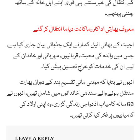
کے انتقال کی خبر سنتے ہی فوری اپنے اہل خانہ کے ساتھ
چنئی پہنچے۔
معروف بھارتی اداکار رماکانت دیاما انتقال کر گئے
اجیت کے بھائی انیل کمار نے ایک جذباتی بیان جاری کیا ہے،
جس میں والدہ کی محبت، قربانیوں، مہربانی اور خاندان کے
لیے ان کی خدمات کو خراجِ تحسین پیش کیا۔
انہوں نے بتایا کہ موہنی مانی تقسیمِ ہند کے دوران بھارت
منتقل ہونے والے سندھی خاندانوں میں شامل تھیں، انہوں نے
60 سالہ کامیاب اذدواجی زندگی گزاری، وہ اپنی اولاد کی
کامیابیوں پر فخر کیا کرتی تھیں۔
LEAVE A REPLY