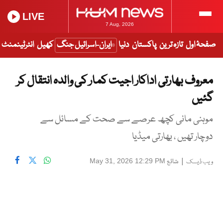
LIVE
7 Aug, 2026
صفحۂ اول
تازہ ترین
پاکستان
دنیا
ایران-اسرائیل جنگ
کھیل
انٹرٹینمنٹ
معروف بھارتی اداکار اجیت کمار کی والدہ انتقال کر
گئیں
موہنی مانی کچھ عرصے سے صحت کے مسائل سے
دوچار تھیں ، بھارتی میڈیا
|
شائع
May 31, 2026 12:29 PM
ویب ڈیسک