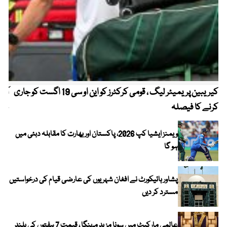
کیریبین پریمیئر لیگ ، قومی کرکٹرز کو این او سی 19 اگست کو جاری
آز
کرنے کا فیصلہ
چھی
ویمنز ایشیا کپ 2026، پاکستان اور بھارت کا مقابلہ دبئی میں
ہو گا
پشاور ہائیکورٹ نے افغان شہریوں کی عارضی قیام کی درخواستیں
مسترد کر دیں
عالمی مارکیٹ میں سونا مزید مہنگا ، قیمت 7 ہفتوں کی بلند