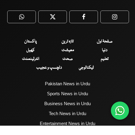
WhatsApp
Twitter
Facebook
Faceboo
صفحۂ اول
تازہ ترین
پاکستان
دنیا
معیشت
کھیل
تعلیم
صحت
انٹرٹینمنٹ
ٹیکنالوجی
دلچسپ و عجیب
Pakistan News in Urdu
Sports News in Urdu
Business News in Urdu
Tech News in Urdu
Entertainment News in Urdu
Health News in Urdu