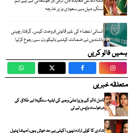
مکہ دفاعی معاہدہ امن، ترقی اور خوشحالی کے لیے اہم
سنگِ میل ہے،سعودی وزیر خارجہ
انسانی اعضاء کی غیر قانونی فروخت کیس، گرفتار چینی
باشندوں نے ضمانت کیلئے ہائیکورٹ سے رجوع کرلیا
ہمیں فالو کریں
WhatsApp
Twitter
Facebook
Faceboo
متعلقہ خبریں
تامل ناڈو کے وزیراعلیٰ وجے کی اہلیہ سنگیتا نے طلاق کی
درخواست واپس لے لی
شادی کا کوئی ارادہ نہیں، اکیلی بے حد خوش ہوں، امیشا پٹیل