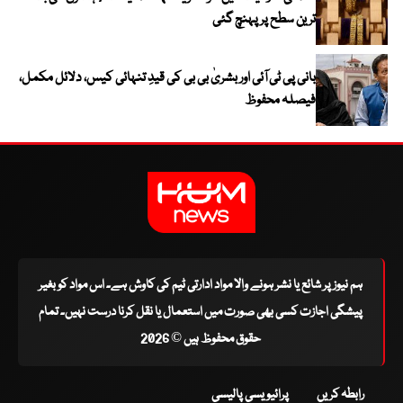
ترین سطح پر پہنچ گئی
بانی پی ٹی آئی اور بشریٰ بی بی کی قیدِ تنہائی کیس، دلائل مکمل،
فیصلہ محفوظ
ہم نیوز پر شائع یا نشر ہونے والا مواد ادارتی ٹیم کی کاوش ہے۔ اس مواد کو بغیر
پیشگی اجازت کسی بھی صورت میں استعمال یا نقل کرنا درست نہیں۔ تمام
حقوق محفوظ ہیں © 2026
رابطہ کریں
پرائیویسی پالیسی