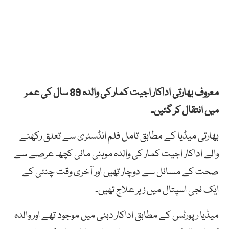
معروف بھارتی اداکار اجیت کمار کی والدہ 89 سال کی عمر
میں انتقال کر گئیں۔
بھارتی میڈیا کے مطابق تامل فلم انڈسٹری سے تعلق رکھنے
والے اداکار اجیت کمار کی والدہ موہنی مانی کچھ عرصے سے
صحت کے مسائل سے دوچار تھیں اور آخری وقت چنئی کے
ایک نجی اسپتال میں زیر علاج تھیں۔
میڈیا رپورٹس کے مطابق اداکار دبئی میں موجود تھے اور والدہ