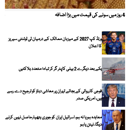
4 روز میں سونے کی قیمت میں بڑا اضافہ
خیب
الا
ورلڈ کپ 2027 کے میزبان ممالک کے درمیان ٹی ٹوئنٹی سیریز
کا اعلان
یکے بعد دیگرے 2 ہیلی کاپٹر گر کر تباہ؛ متعدد ہلاکتیں
فوجی کارروائی کے بجائے تہران پر معاشی دباؤ کو ترجیح دے رہے
ہیں، امریکی صدر
معاہدہ ہو یا نہ ہو، اسرائیل ایران کو جوہری ہتھیارحاصل نہیں کرنے
دیگا، نیتن یاہو