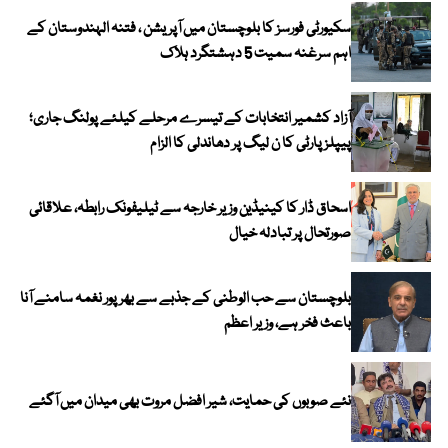
سکیورٹی فورسز کا بلوچستان میں آپریشن ، فتنہ الہندوستان کے
اہم سرغنہ سمیت 5 دہشتگرد ہلاک
آزاد کشمیر انتخابات کے تیسرے مرحلے کیلئے پولنگ جاری؛
پیپلز پارٹی کا ن لیگ پر دھاندلی کا الزام
اسحاق ڈار کا کینیڈین وزیر خارجہ سے ٹیلیفونک رابطہ، علاقائی
صورتحال پر تبادلہ خیال
بلوچستان سے حب الوطنی کے جذبے سے بھرپور نغمہ سامنے آنا
باعث فخر ہے، وزیر اعظم
نئے صوبوں کی حمایت، شیر افضل مروت بھی میدان میں آگئے