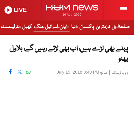
LIVE
10 Aug, 2026
صفحۂ اول
تازہ ترین
پاکستان
دنیا
ایران-اسرائیل جنگ
کھیل
انٹرٹینمنٹ
پہلے بھی لڑے ہیں، اب بھی لڑتے رہیں گے، بلاول
بھٹو
|
شائع
July 19, 2018 3:49 PM
ویب ڈیسک