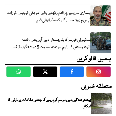
ہماری سرزمین پر قدم رکھنے والے امریکی فوجیوں کو زندہ
نہیں چھوڑا جائے گا ، کمانڈر ایرانی فوج
سکیورٹی فورسز کا بلوچستان میں آپریشن ، فتنہ
الہندوستان کے اہم سرغنہ سمیت 5 دہشتگرد ہلاک
ہمیں فالو کریں
WhatsApp
Twitter
Facebook
Faceboo
متعلقہ خبریں
بیشتر علاقوں میں موسم گرم رہے گا ، بعض مقامات پر بارش کا
امکان