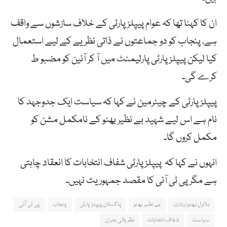
ان کا کہنا تھا کہ عوام پیپلز پارٹی کے خلاف سازشوں سے واقف
ہے، پنجاب کو دو جماعتوں نے ذاتی نظریے کے لیے استعمال
کیا لیکن پیپلز پارٹی پارلیمنٹ میں آ کر آئین کو مضبو ط
کرے گی۔
پیپلز پارٹی کے چیئرمین نے کہا کہ سیاست ایک جدوجہد کا
نام ہے اس لیے شہید بے نظیر بھٹو کے نامکمل مشن کو
مکمل کروں گا۔
انہوں نے کہا کہ پیپلز پارٹی شفاف انتخابات کا انعقاد چاہتی
ہے مگر پی ٹی آئی کا مقصد جمہوریت نہیں۔
بلاول بھٹو زرداری
بے نظیر بھٹو
پاکستان پیپلز پارٹی
پنجاب
پی ٹی آئی
سیاست
شفاف انتخابات
نظریاتی بحران