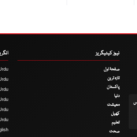
نیوز کیٹیگریز
انگر
صفحۂ اول
Urdu
تازہ ترین
Urdu
پاکستان
Urdu
دنیا
Urdu
اس
معیشت
Urdu
کھیل
Urdu
تعلیم
lish
صحت