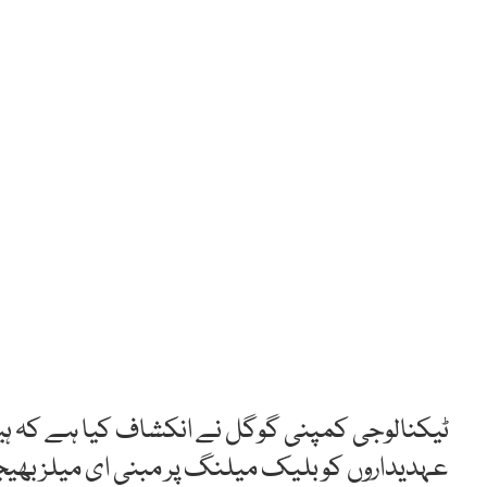
ٹیکنالوجی کمپنی گوگل نے انکشاف کیا ہے کہ ہیک
عہدیداروں کو بلیک میلنگ پر مبنی ای میلز بھیجن