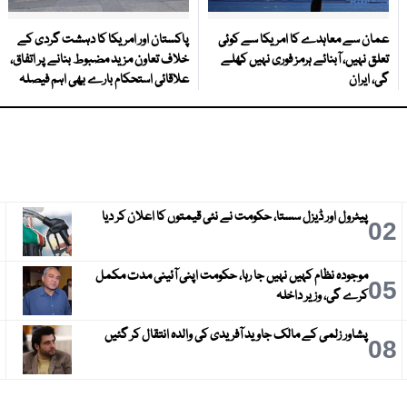
عمان سے معاہدے کا امریکا سے کوئی
پاکستان اور امریکا کا دہشت گردی کے
تعلق نہیں، آبنائے ہرمز فوری نہیں کھلے
خلاف تعاون مزید مضبوط بنانے پر اتفاق،
گی، ایران
علاقائی استحکام بارے بھی اہم فیصلہ
پیٹرول اور ڈیزل سستا، حکومت نے نئی قیمتوں کا اعلان کر دیا
3
02
موجودہ نظام کہیں نہیں جا رہا، حکومت اپنی آئینی مدت مکمل
6
05
کرے گی، وزیر داخلہ
پشاور زلمی کے مالک جاوید آفریدی کی والدہ انتقال کر گئیں
9
08