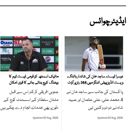
ایڈیٹرچوائس
مائیک اسمتھ کو قومی ٹیسٹ ٹیم کا
دوسرا ٹیسٹ، ساجد خان کی شاندار بالنگ،
بیٹنگ کوچ بنائے جانے کا قوی امکان
ویسٹ انڈیز پہلی اننگز میں 344 رنز پر آؤٹ
جنوبی افریقی کرکٹر اس سے قبل
پاکستان کی جانب سے ساجد خان نے
ملتان سلطانز کے اسسٹنٹ کوچ کے
4، محمد علی، علی عثمان اور عبید
طور پر بھی خدمات انجام دے چکے ہیں
شاہ نے دو دو وکٹیں لیں
Updated 03 Aug, 2026
Updated 03 Aug, 2026