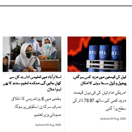
تیل کی قیمتوں میں مزید کمی ہو گئی،
اسلام آباد میں تعلیمی ادارے کل سے
پیٹرول و ڈیزل سستا ہونے کا امکان
کھل جائیں گے، محکمہ تعلیم سندھ کا بھی
اہم اعلان
امریکی خام تیل کی فی بیرل قیمت
ہفتے میں 6 روز تدریس کا اطلاق
مزید کمی کے ساتھ 78.97 ڈالر کی
صرف سرکاری اسکولوں پر ہوگا،
سطح پر آ گئی
صوبائی وزیر تعلیم
Updated 03 Aug, 2026
Updated 02 Aug, 2026