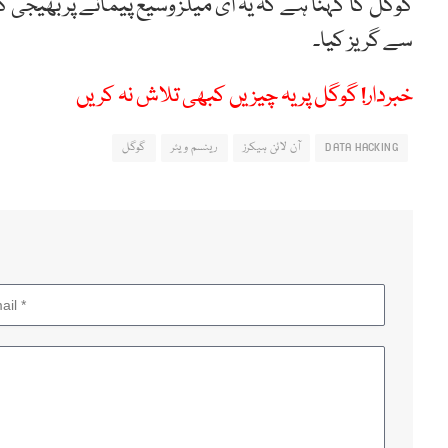
گوگل کا کہنا ہے کہ یہ ای میلز وسیع پیمانے پر بھیج
سے گریز کیا۔
خبردار! گوگل پر یہ چیزیں کبھی تلاش نہ کریں
DATA HACKING
آن لائن ہیکرز
رینسم ویئر
گوگل