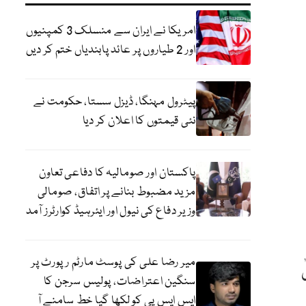
امریکا نے ایران سے منسلک 3 کمپنیوں
اور 2 طیاروں پر عائد پابندیاں ختم کر دیں
پیٹرول مہنگا، ڈیزل سستا، حکومت نے
نئی قیمتوں کا اعلان کر دیا
پاکستان اور صومالیہ کا دفاعی تعاون
مزید مضبوط بنانے پر اتفاق، صومالی
وزیر دفاع کی نیول اور ایئرہیڈ کوارٹرز آمد
میر رضا علی کی پوسٹ مارٹم رپورٹ پر
سنگین اعتراضات، پولیس سرجن کا
ایس ایس پی کو لکھا گیا خط سامنے آ