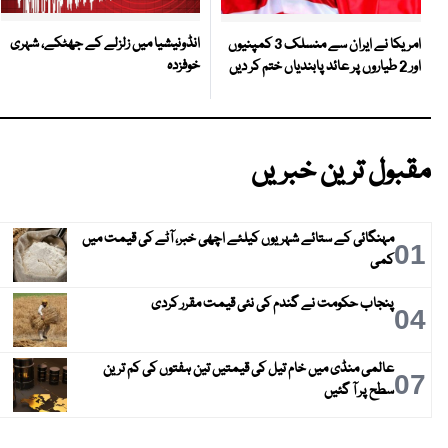
انڈونیشیا میں زلزلے کے جھٹکے، شہری
امریکا نے ایران سے منسلک 3 کمپنیوں
خوفزدہ
اور 2 طیاروں پر عائد پابندیاں ختم کر دیں
مقبول ترین خبریں
مہنگائی کے ستائے شہریوں کیلئے اچھی خبر، آٹے کی قیمت میں
01
کمی
پنجاب حکومت نے گندم کی نئی قیمت مقرر کردی
04
عالمی منڈی میں خام تیل کی قیمتیں تین ہفتوں کی کم ترین
07
سطح پر آ گئیں