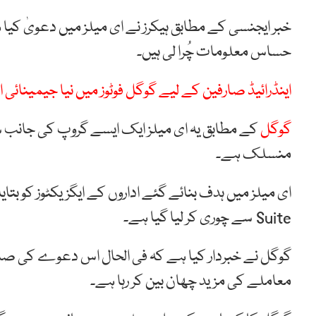
خبر ایجنسی کے مطابق ہیکرز نے ای میلز میں دعویٰ کی
حساس معلومات چُرا لی ہیں۔
اینڈرائیڈ صارفین کے لیے گوگل فوٹوز میں نیا جیمینائی 
گوگل
منسلک ہے۔
Suite سے چوری کر لیا گیا ہے۔
گوگل نے خبردار کیا ہے کہ فی الحال اس دعوے کی صدا
معاملے کی مزید چھان بین کر رہا ہے۔