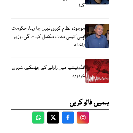
گیا
موجودہ نظام کہیں نہیں جا رہا، حکومت
اپنی آئینی مدت مکمل کرے گی، وزیر
داخلہ
انڈونیشیا میں زلزلے کے جھٹکے، شہری
خوفزدہ
ہمیں فالو کریں
WhatsApp
Twitter
Facebook
Facebook