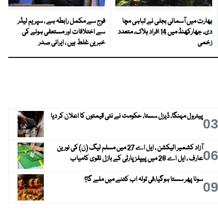
بھارت میں آسمانی بجلی نے تباہی مچا
فوج سے مکمل رابطہ ہے ، سپریم لیڈر
دی، جھارکھنڈ میں 14 افراد ہلاک، متعدد
سے اختلافات اور مستعفی ہونے کی
زخمی
خبریں غلط ہیں ، ایرانی صدر
پیٹرول مہنگا، ڈیزل سستا، حکومت نے نئی قیمتوں کا اعلان کر دیا
0
آزاد کشمیر الیکشن ، ایل اے 27 میں مسلم لیگ (ن) کی نورین
0
عارف ، ایل اے 28 میں پیپلز پارٹی کے بازل نقوی کامیاب
سونا پھر سستا ہوگیا،فی تولہ اب کتنے میں ملے گا؟
0