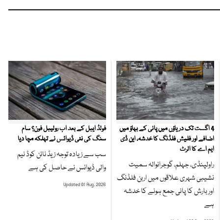
4 اگست تک دریاؤں میں پانی کے بہاؤ میں
فولڈ ایبل کے بعد اب رولیبل فون؟ سام
اضافے اور فلیش فلڈنگ کا خدشہ، این ڈی
سنگ کی نئی ڈیوائس نے تہلکہ مچا دیا
ایم اے کا الرٹ
سب سے زیادہ توجہ زیڈ نائن کوڈ نیم
راولپنڈی، جہلم، گوجرانوالہ سمیت
والی ڈیوائس نے حاصل کی ہے
نشیبی شہری علاقوں میں اربن فلڈنگ
Updated 01 Aug, 2026
اور بارش کا پانی جمع ہونے کا خدشہ
ہے