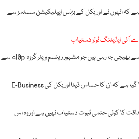
ا ہے کہ انہوں نے اوریکل کے بزنس ایپلیکیشن سسٹمز سے
اے آئی ایڈیٹنگ ٹولز دستیاب
کے مطابق یہ ای میلز ایک ایسے گروپ کی جانب سے بھیجی جا رہی ہیں جو مشہور رینسم ویئر گروہ cl0p سے
ای میلز میں ہدف بنائے گئے اداروں کے ایگزیکٹوز کو بتایا گیا ہے کہ ان کا حساس ڈیٹا اوریکل کی E-Business
قت کا کوئی حتمی ثبوت دستیاب نہیں ہے اور وہ اس