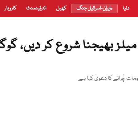
دنیا
ایران-اسرائیل جنگ
کھیل
انٹرٹینمنٹ
کاروبار
لز بھیجنا شروع کر دیں، گوگ
ت چُرانے کا دعویٰ کیا ہے