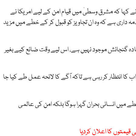
 کہا کہ مشرق وسطیٰ میں قیام امن کے لیے امریکا نے
ہ داری ہے کہ وہ ان تجاویز کو قبول کر کے خطے میں مزید
ادہ گنجائش موجود نہیں ہے، اس لیے وقت ضائع کیے بغیر
اب کا انتظار کر رہی ہے تاکہ آگے کا لائحہ عمل طے کیا جا
ے میں انسانی بحران گہرا ہوگا بلکہ امن کی عالمی
ی قیمتوں کا اعلان کردیا