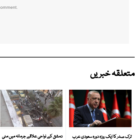
 comment.
متعلقہ خبریں
دمشق کے نواحی علاقے جرمانہ میں منی
ترک صدر کا ایک روزہ دورہ سعودی عرب