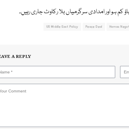
اؤ کم ہو اور امدادی سرگرمیاں بلا رکاوٹ جاری رہیں۔
US Middle East Policy
Peace Deal
Hamas Negot
EAVE A REPLY