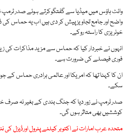
وائٹ ہاؤس میں میڈیا سے گفتگوکرتے ہوئے صدر ٹرمپ نے
واضح اور جامع تجاویز پیش کر دی ہیں اب یہ حماس کی ذم
خونریزی کا راستہ روکے۔
انہوں نے خبردار کیا کہ حماس سے مزید مذاکرات کی زی
فوری فیصلے کی ضرورت ہے۔
ان کا کہنا تھا کہ امریکا اور عالمی برادری حماس کے جو
سکے۔
صدر ٹرمپ نے زور دیا کہ جنگ بندی کے بغیر نہ صرف خط
کوششیں بھی متاثر ہوں گی۔
متحدہ عرب امارات نے اکتوبر کیلئے پٹرول اورڈیزل کی نئ