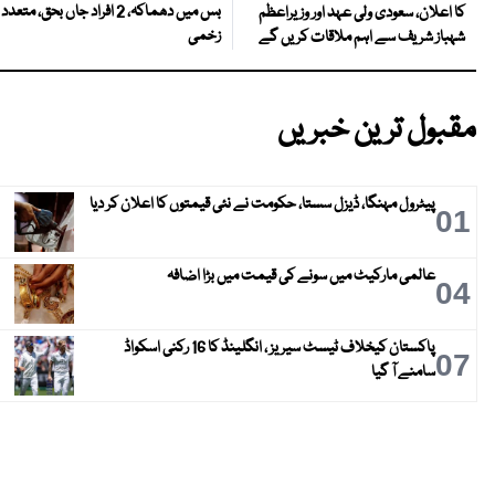
بس میں دھماکہ، 2 افراد جاں بحق، متعدد
کا اعلان، سعودی ولی عہد اور وزیراعظم
زخمی
شہباز شریف سے اہم ملاقات کریں گے
مقبول ترین خبریں
پیٹرول مہنگا، ڈیزل سستا، حکومت نے نئی قیمتوں کا اعلان کر دیا
01
عالمی مارکیٹ میں سونے کی قیمت میں بڑا اضافہ
04
پاکستان کیخلاف ٹیسٹ سیریز ، انگلینڈ کا 16 رکنی اسکواڈ
07
سامنے آ گیا