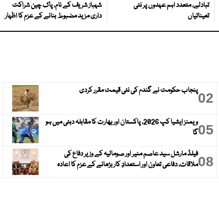
تبادلے، متعدد اہم عہدوں پر نئی
شہباز شریف کے نام، پاک چین شراکت
تعیناتیاں
داری مزید مضبوط بنانے کے عزم کا اظہار
پنجاب حکومت نے گندم کی نئی قیمت مقرر کردی
3
02
ویمنز ایشیا کپ 2026، پاکستان اور بھارت کا مقابلہ دبئی میں ہو
6
05
گا
فیلڈ مارشل سید عاصم منیر اور صومالیہ کے وزیر دفاع کی
9
08
ملاقات، دفاعی تعاون اور استعدادِ کار بڑھانے کے عزم کا اعادہ