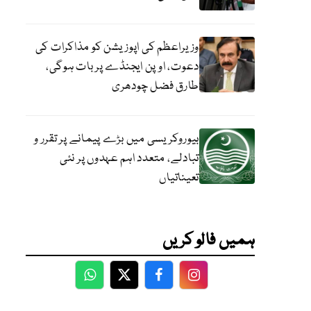
وزیراعظم کی اپوزیشن کو مذاکرات کی
دعوت، اوپن ایجنڈے پر بات ہوگی،
طارق فضل چودھری
بیوروکریسی میں بڑے پیمانے پر تقرر و
تبادلے، متعدد اہم عہدوں پر نئی
تعیناتیاں
ہمیں فالو کریں
WhatsApp
Twitter
Facebook
Facebook