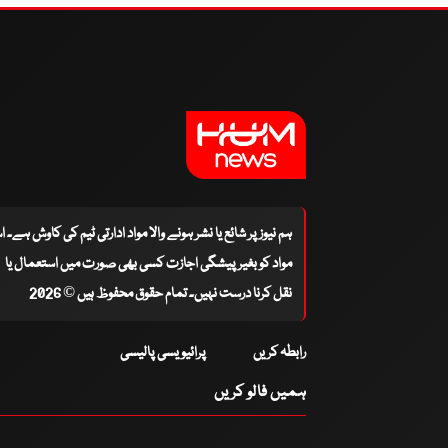
ہم نیوز پر شائع یا نشر ہونے والا مواد ادارتی ٹیم کی کاوش ہے۔ 
مواد کو بغیر پیشگی اجازت کسی بھی صورت میں استعمال یا
نقل کرنا درست نہیں۔ تمام حقوق محفوظ ہیں © 2026
رابطہ کریں
پرائیویسی پالیسی
ہمیں فالو کریں