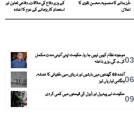
طرز بنانے کا منصوبہ، محسن نقوی کا
کے وزیر دفاع کی ملاقات، دفاعی تعاون اور
اعلان
استعدادِ کار بڑھانے کے عزم کا اعادہ
موجودہ نظام کہیں نہیں جا رہا، حکومت اپنی آئینی مدت مکمل
0
کرے گی، وزیر داخلہ
آئندہ 48 گھنٹوں میں بارشوں اور دریاؤں میں طغیانی کا خدشہ،
0
ہنگامی تیاریاں تیز
حکومت نے پیٹرول اور ڈیزل کی قیمتوں میں کمی کر دی
0