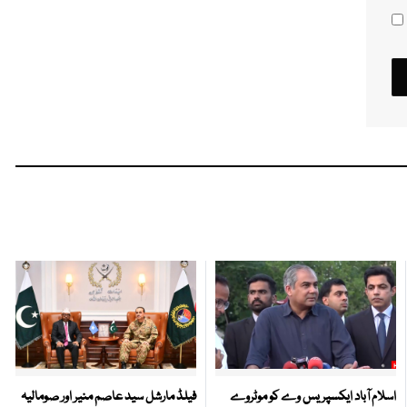
اسلام آباد ایکسپریس وے کو موٹروے
فیلڈ مارشل سید عاصم منیر اور صومالیہ