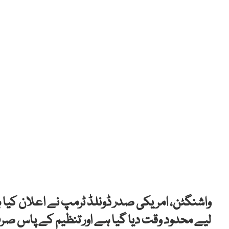
واشنگٹن، امریکی صدر ڈونلڈ ٹرمپ نے اعلان کیا
لیے محدود وقت دیا گیا ہے اور تنظیم کے پاس صرف 3 سے 4 دن ہیں تاکہ امن تجاویز پر اتفاق کر