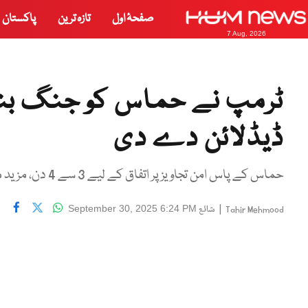
صفحۂ اول
تازہ ترین
پاکستان
7 Aug, 2026
ٹرمپ نے حماس کو جنگ بند
ڈیڈلائن دے دی
حماس کے پاس امن تجاویز پر اتفاق کے لیے 3 سے 4 دن، مزید مذاکرات کی گنجائش نہیں، امریکی صدر
|
شائع
September 30, 2025 6:24 PM
Tahir Mehmood