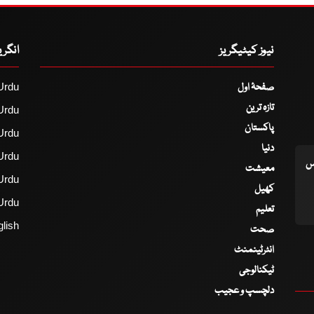
نیوز کیٹیگریز
انگر
صفحۂ اول
Urdu
تازہ ترین
Urdu
پاکستان
Urdu
دنیا
Urdu
اس
معیشت
Urdu
کھیل
Urdu
تعلیم
lish
صحت
انٹرٹینمنٹ
ٹیکنالوجی
دلچسپ و عجیب