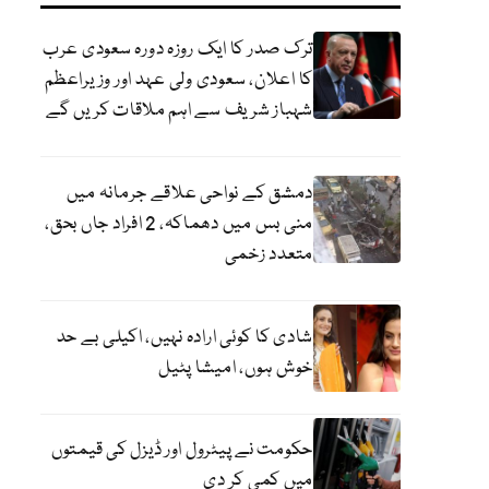
ترک صدر کا ایک روزہ دورہ سعودی عرب
کا اعلان، سعودی ولی عہد اور وزیراعظم
شہباز شریف سے اہم ملاقات کریں گے
دمشق کے نواحی علاقے جرمانہ میں
منی بس میں دھماکہ، 2 افراد جاں بحق،
متعدد زخمی
شادی کا کوئی ارادہ نہیں، اکیلی بے حد
خوش ہوں، امیشا پٹیل
حکومت نے پیٹرول اور ڈیزل کی قیمتوں
میں کمی کر دی