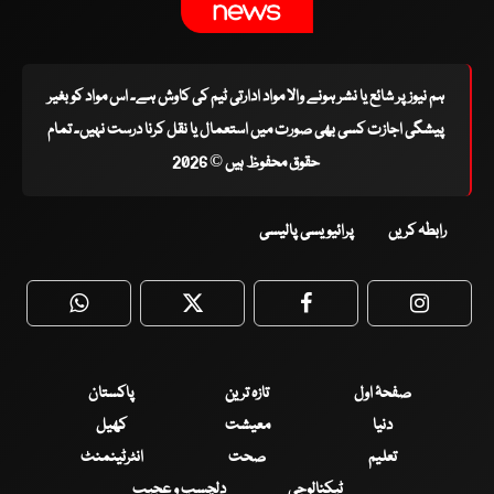
ہم نیوز پر شائع یا نشر ہونے والا مواد ادارتی ٹیم کی کاوش ہے۔ اس مواد کو بغیر
پیشگی اجازت کسی بھی صورت میں استعمال یا نقل کرنا درست نہیں۔ تمام
حقوق محفوظ ہیں © 2026
رابطہ کریں
پرائیویسی پالیسی
WhatsApp
Twitter
Facebook
Faceboo
صفحۂ اول
تازہ ترین
پاکستان
دنیا
معیشت
کھیل
تعلیم
صحت
انٹرٹینمنٹ
ٹیکنالوجی
دلچسپ و عجیب