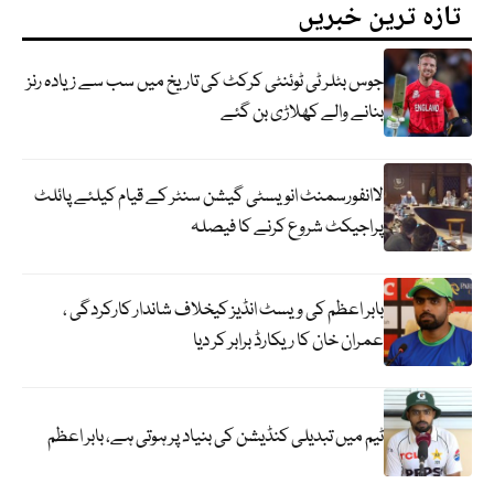
تازہ ترین خبریں
جوس بٹلر ٹی ٹوئنٹی کرکٹ کی تاریخ میں سب سے زیادہ رنز
بنانے والے کھلاڑی بن گئے
لاانفورسمنٹ انویسٹی گیشن سنٹر کے قیام کیلئے پائلٹ
پراجیکٹ شروع کرنے کا فیصلہ
بابر اعظم کی ویسٹ انڈیز کیخلاف شاندار کارکردگی ،
عمران خان کا ریکارڈ برابر کر دیا
ٹیم میں تبدیلی کنڈیشن کی بنیاد پر ہوتی ہے، بابر اعظم