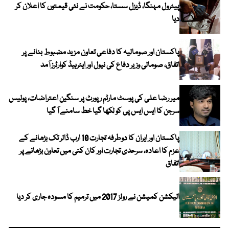
پیٹرول مہنگا، ڈیزل سستا، حکومت نے نئی قیمتوں کا اعلان کر
دیا
پاکستان اور صومالیہ کا دفاعی تعاون مزید مضبوط بنانے پر
اتفاق، صومالی وزیر دفاع کی نیول اور ایئرہیڈ کوارٹرز آمد
میر رضا علی کی پوسٹ مارٹم رپورٹ پر سنگین اعتراضات، پولیس
سرجن کا ایس ایس پی کو لکھا گیا خط سامنے آ گیا
پاکستان اور ایران کا دوطرفہ تجارت 10 ارب ڈالر تک بڑھانے کے
عزم کا اعادہ، سرحدی تجارت اور کان کنی میں تعاون بڑھانے پر
اتفاق
الیکشن کمیشن نے رولز 2017 میں ترمیم کا مسودہ جاری کر دیا