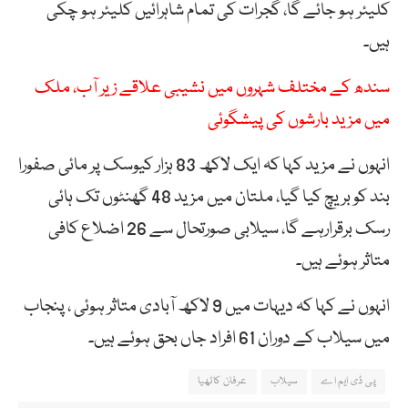
کلیئر ہو جائے گا، گجرات کی تمام شاہرائیں کلیئر ہو چکی
ہیں۔
سندھ کے مختلف شہروں میں نشیبی علاقے زیر آب، ملک
میں مزید بارشوں کی پیشگوئی
انہوں نے مزید کہا کہ ایک لاکھ 83 ہزار کیوسک پر مائی صفورا
بند کو بریچ کیا گیا، ملتان میں مزید 48 گھنٹوں تک ہائی
رسک برقرارہے گا، سیلابی صورتحال سے 26 اضلاع کافی
متاثر ہوئے ہیں۔
انہوں نے کہا کہ دیہات میں 9 لاکھ آبادی متاثر ہوئی ، پنجاب
میں سیلاب کے دوران 61 افراد جاں بحق ہوئے ہیں۔
پی ڈی ایم اے
سیلاب
عرفان کاٹھیا