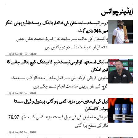
ایڈیٹرچوائس
دوسرا ٹیسٹ، ساجد خان کی شاندار بالنگ، ویسٹ انڈیز پہلی اننگز
میں 344 رنز پر آؤٹ
پاکستان کی جانب سے ساجد خان نے 4، محمد علی، علی
عثمان اور عبید شاہ نے دو دو وکٹیں لیں
Updated 03 Aug, 2026
مائیک اسمتھ کو قومی ٹیسٹ ٹیم کا بیٹنگ کوچ بنائے جانے کا
قوی امکان
جنوبی افریقی کرکٹر اس سے قبل ملتان سلطانز کے اسسٹنٹ
کوچ کے طور پر بھی خدمات انجام دے چکے ہیں
Updated 03 Aug, 2026
تیل کی قیمتوں میں مزید کمی ہو گئی، پیٹرول و ڈیزل سستا
ہونے کا امکان
امریکی خام تیل کی فی بیرل قیمت مزید کمی کے ساتھ 78.97
ڈالر کی سطح پر آ گئی
Updated 03 Aug, 2026