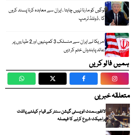
لوگوں کو مارنا نہیں چاہتا ، ایران سے معاہدہ کرنا پسند کروں
گا ، ڈونلڈ ٹرمپ
امریکا نے ایران سے منسلک 3 کمپنیوں اور 2 طیاروں پر
عائد پابندیاں ختم کر دیں
ہمیں فالو کریں
WhatsApp
Twitter
Facebook
Faceboo
متعلقہ خبریں
لاانفورسمنٹ انویسٹی گیشن سنٹر کے قیام کیلئے پائلٹ
پراجیکٹ شروع کرنے کا فیصلہ