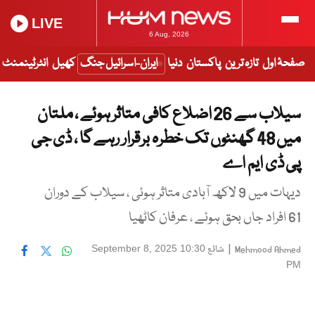
LIVE
6 Aug, 2026
صفحۂ اول
تازہ ترین
پاکستان
دنیا
ایران-اسرائیل جنگ
کھیل
انٹرٹینمنٹ
سیلاب سے 26 اضلاع کافی متاثر ہوئے ، ملتان
میں 48 گھنٹوں تک خطرہ برقرار رہے گا ، ڈی جی
پی ڈی ایم اے
دیہات میں 9 لاکھ آبادی متاثر ہوئی ، سیلاب کے دوران
61 افراد جاں بحق ہوئے ، عرفان کاٹھیا
|
شائع
September 8, 2025 10:30
Mehmood Ahmed
PM