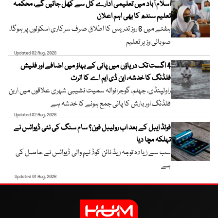
اسلام آباد میں تعلیمی ادارے کل سے کھل جائیں گے، محکمہ
تعلیم سندھ کا بھی اہم اعلان
ہفتے میں 6 روز تدریس کا اطلاق صرف سرکاری اسکولوں پر ہوگا،
صوبائی وزیر تعلیم
Updated 02 Aug, 2026
4 اگست تک دریاؤں میں پانی کے بہاؤ میں اضافے اور فلیش
فلڈنگ کا خدشہ، این ڈی ایم اے کا الرٹ
راولپنڈی، جہلم، گوجرانوالہ سمیت نشیبی شہری علاقوں میں اربن
فلڈنگ اور بارش کا پانی جمع ہونے کا خدشہ ہے
Updated 02 Aug, 2026
فولڈ ایبل کے بعد اب رولیبل فون؟ سام سنگ کی نئی ڈیوائس نے
تہلکہ مچا دیا
سب سے زیادہ توجہ زیڈ نائن کوڈ نیم والی ڈیوائس نے حاصل کی
ہے
Updated 01 Aug, 2026