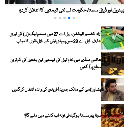
پیٹرول اور ڈیزل سستا، حکومت نے نئی قیمتوں کا اعلان کر دیا
آزاد کشمیر الیکشن ، ایل اے 27 میں مسلم لیگ (ن) کی نورین
عارف ، ایل اے 28 میں پیپلز پارٹی کے بازل نقوی کامیاب
عالمی منڈی میں خام تیل کی قیمتیں تین ہفتوں کی کم ترین
سطح پر آ گئیں
پشاور زلمی کے مالک جاوید آفریدی کی والدہ انتقال کر گئیں
سونا پھر سستا ہوگیا،فی تولہ اب کتنے میں ملے گا؟