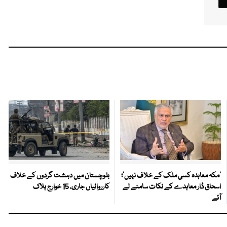
‘مکہ معاہدہ کسی ملک کے خلاف نہیں’؛
بلوچستان میں دہشت گردوں کے خلاف
اسحاق ڈار معاہدے کے نکات سامنے لے
کارروائیاں جاری، 15 خوارج ہلاک
آئے