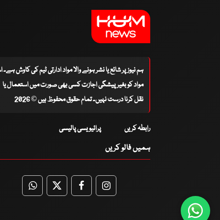
ہم نیوز پر شائع یا نشر ہونے والا مواد ادارتی ٹیم کی کاوش ہے۔ 
مواد کو بغیر پیشگی اجازت کسی بھی صورت میں استعمال یا
نقل کرنا درست نہیں۔ تمام حقوق محفوظ ہیں © 2026
رابطہ کریں
پرائیویسی پالیسی
ہمیں فالو کریں
WhatsApp
Twitter
Facebook
Facebook