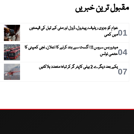
مقبول ترین خبریں
عوام کو جزوی ریلیف، پیٹرول، ڈیزل اور مٹی کے تیل کی قیمتوں
01
میں کمی
میٹرو بس سروس 11 اگست سے بند کرنے کا اعلان، نجی کمپنی کا
04
حتمی نوٹس
یکے بعد دیگرے 2 ہیلی کاپٹر گر کر تباہ؛ متعدد ہلاکتیں
07