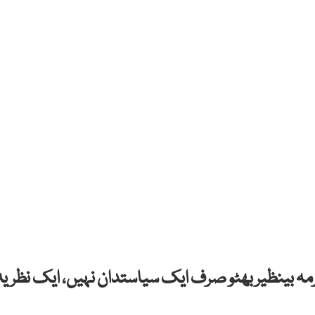
رمہ بینظیر بھٹو صرف ایک سیاستدان نہیں، ایک نظریہ