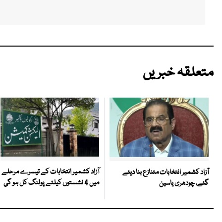
متعلقہ خبریں
آزاد کشمیر انتخابات کے تیسرے مرحلے
آزاد کشمیر انتخابات متنازع بنا دیئے
میں 4 نشستوں کیلئے پولنگ کل ہو گی
گئے، چودھری یاسین