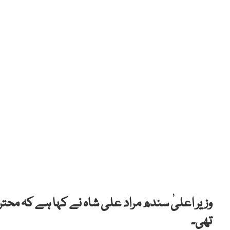
وزیر اعلیٰ سندھ مراد علی شاہ نے کہا ہے کہ محت
تھی۔