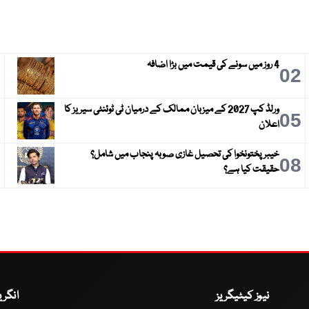
4 روز میں سونے کی قیمت میں بڑا اضافہ
3
02
ورلڈ کپ 2027 کے میزبان ممالک کے درمیان ٹی ٹوئنٹی سیریز کا
6
05
اعلان
خیبر پختونخوا کی تحصیل غازی صوبہ پنجاب میں شامل؟
9
08
حقیقت کیا ہے؟
نیوز کیٹیگریز
انگر