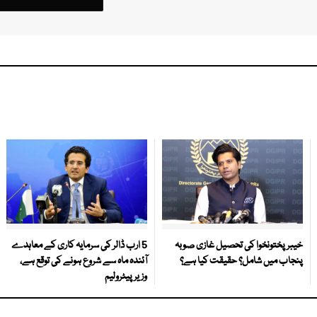
خیبر پختونخوا کی تحصیل غازی صوبہ
5 ارب ڈالر کی سرمایہ کاری کے معاہدے
پنجاب میں شامل؟ حقیقت کیا ہے؟
آئندہ ماہ سے شروع ہونے کی توقع ہے،
وزیر پیٹرولیم