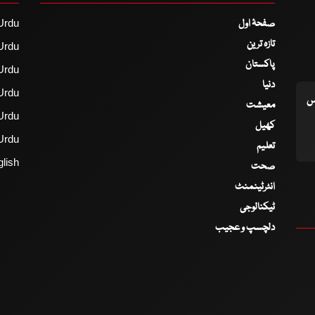
صفحۂ اول
Urdu
تازہ ترین
Urdu
پاکستان
Urdu
دنیا
Urdu
اس
معیشت
Urdu
کھیل
Urdu
تعلیم
lish
صحت
انٹرٹینمنٹ
ٹیکنالوجی
دلچسپ و عجیب