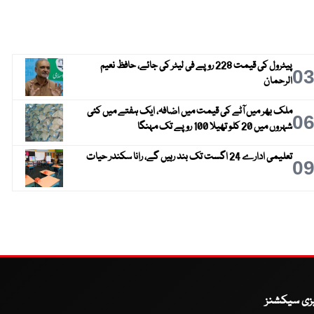
پیٹرول کی قیمت 228 روپے فی لیٹر کی جائے، حافظ نعیم
0
الرحمان
ملک بھر میں آٹے کی قیمت میں اضافہ، ایک ہفتے میں کئی
0
شہروں میں 20 کلو تھیلا 100 روپے تک مہنگا
تعلیمی ادارے 24 اگست تک بند رہیں گے، رانا سکندر حیات
0
یزی سیکشنز