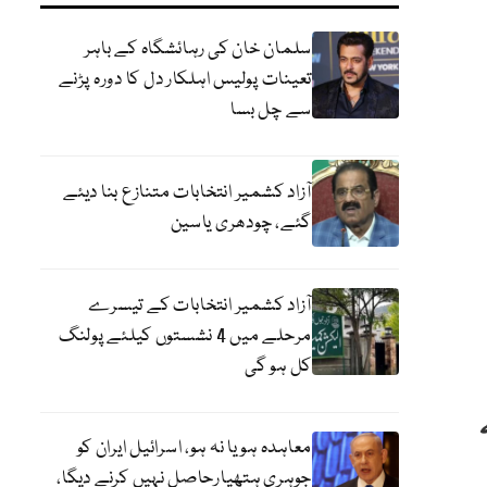
سلمان خان کی رہائشگاہ کے باہر
تعینات پولیس اہلکار دل کا دورہ پڑنے
سے چل بسا
آزاد کشمیر انتخابات متنازع بنا دیئے
گئے، چودھری یاسین
آزاد کشمیر انتخابات کے تیسرے
مرحلے میں 4 نشستوں کیلئے پولنگ
کل ہو گی
معاہدہ ہو یا نہ ہو، اسرائیل ایران کو
جوہری ہتھیارحاصل نہیں کرنے دیگا،