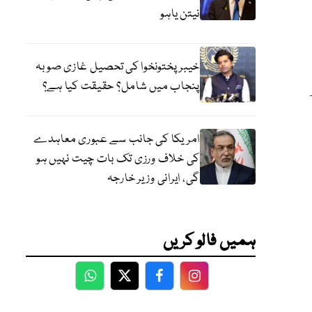
نیتن یاہو
خیبر پختونخوا کی تحصیل غازی صوبہ
پنجاب میں شامل؟ حقیقت کیا ہے؟
امریکا کی جانب سے عبوری معاہدے
کی خلاف ورزی تک بات چیت نہیں ہو
گی، ایرانی وزیر خارجہ
ہمیں فالو کریں
WhatsApp
Twitter
Facebook
Facebook