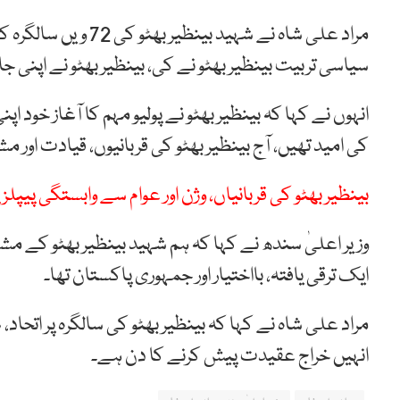
مراد علی شاہ نے شہید
سیاسی تربیت بینظیر بھٹو نے کی، بینظیر بھٹو نے اپ
انہوں نے کہا کہ بینظیر بھٹو نے پولیو مہم کا آغاز خود اپنی 
کی امید تھیں، آج بینظیر بھٹو کی قربانیوں، قیادت اور م
بینظیر بھٹو کی قربانیاں، وژن اور عوام سے وابستگی پیپ
وزیر اعلیٰ سندھ نے کہا کہ ہم شہید بینظیر بھٹو کے مشن
ایک ترقی یافتہ، بااختیار اور جمہوری پاکستان تھا۔
مراد علی شاہ نے کہا کہ بینظیر بھٹو کی سالگرہ پر اتحاد،
انہیں خراج عقیدت پیش کرنے کا دن ہے۔