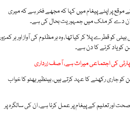
 بینظیر بھٹو کی 72 ویں سالگرہ کے موقع پر اپنے پیغام میں کہا کہ مجھے فخر ہے کہ میری
نی جان دے کر ملک میں جمہوریت بحال کی ہے۔
بیٹی کو قطرے پلا کر کیا تھا، وہ ہر مظلوم کی آواز اور ہر کمزور
شن کو یاد کرنے کا دن ہے۔
لز پارٹی کی اجتماعی میراث ہے، آصف زرداری
 کو جاری رکھنے کا عہد کرتے ہیں، بینظیر بھٹو کا خواب
 صحت اور تعلیم کے پیغام پر عمل کرنا ہے، ان کی سالگرہ پر