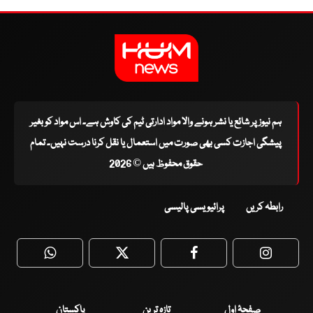
ہم نیوز پر شائع یا نشر ہونے والا مواد ادارتی ٹیم کی کاوش ہے۔ اس مواد کو بغیر
پیشگی اجازت کسی بھی صورت میں استعمال یا نقل کرنا درست نہیں۔ تمام
حقوق محفوظ ہیں © 2026
رابطہ کریں
پرائیویسی پالیسی
WhatsApp
Twitter
Facebook
Faceboo
صفحۂ اول
تازہ ترین
پاکستان