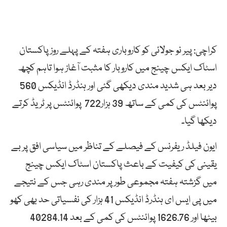
کراچی: پیر نو جولائی کو کاروباری ہفتہ کے پہلے روز پاکستان
اسٹاک ایکس چینج میں کاروبار کا مثبت آغاز ہوا تاہم کچھ
دیر بعد ہی شدید مندی دیکھی گئی اور ہنڈرڈ انڈیکس 560
پوائنٹس کی کمی کے ساتھ 39 ہزار722 پوائنٹس پر ٹریڈ کرتے
دیکھا گیا۔
ایون فیلڈ ریفرنس کے فیصلے کے تناظر میں سیاسی افق پر بے
یقینی کی کیفیت کے باعث پاکستان اسٹاک ایکس چینج
میں گزشتہ ہفتہ مجموعی طور پر مندی رہی جس کے نتیجے
میں پی ایس ای ہنڈرڈ انڈیکس 41 ہزار کی نفسیاتی حد بھی کھو
بیٹھا اور 1626.76 پوائنٹس کی کمی کے بعد 40284.14