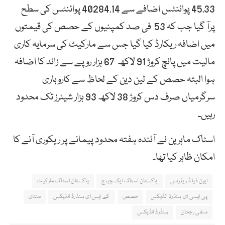
45.33 پوائنٹس اضافے سے 40284.14 پوائنٹس کی سطح
پرآ گیا جب کہ 53 فی صد کمپنیوں کے حصص کی قیمتوں
میں اضافہ ریکارڈ کیا گیا جس سے مارکیٹ کی سرمایہ کاری
مالیت میں پانچ کروڑ 91 لاکھ 67 ہزار روپے سے زائد کا اضافہ
ہوا البتہ حصص کے لین دین کے لحاظ سے کاروباری
سرگرمیاں صرف دس کروڑ 38 لاکھ 93 ہزار شیئرز تک محدود
رہیں۔
اسٹاک ماہرین نے آئندہ ہفتہ محدود پیمانے پر ریکوری آنے کا
امکان ظاہر کیا تھا۔
ایون فیلڈ ریفرنس
پاکستان اسٹاک ایکسچینج
پاکستان اسٹاک مارکیٹ
پی ایسی ای ہنڈرڈ انڈیکس
حصص
کے ایس ای ہنڈرڈ انڈیکس
مندی
منفی رجحان
ہنڈرڈ انڈیکس