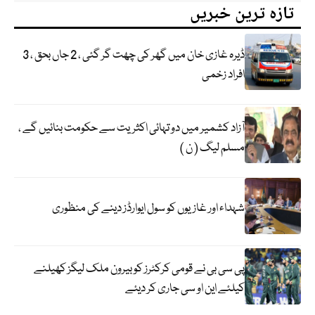
تازہ ترین خبریں
ڈیرہ غازی خان میں گھر کی چھت گر گئی ، 2 جاں بحق ، 3
افراد زخمی
آزاد کشمیر میں دو تہائی اکثریت سے حکومت بنائیں گے ،
مسلم لیگ ( ن )
شہداء اور غازیوں کو سول ایوارڈز دینے کی منظوری
پی سی بی نے قومی کرکٹرز کو بیرون ملک لیگز کھیلنے
کیلئے این او سی جاری کر دیئے