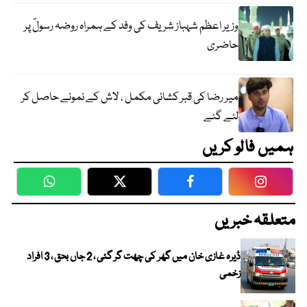
وزیر اعظم شہباز شریف کی وفد کے ہمراہ روضہ رسولؐ پر
حاضری
میر رضا کی قبر کشائی مکمل ، لاش کے نمونے حاصل کر
لئے گئے
ہمیں فالو کریں
WhatsApp
Twitter
Facebook
Faceboo
متعلقہ خبریں
ڈیرہ غازی خان میں گھر کی چھت گر گئی ، 2 جاں بحق ، 3 افراد
زخمی