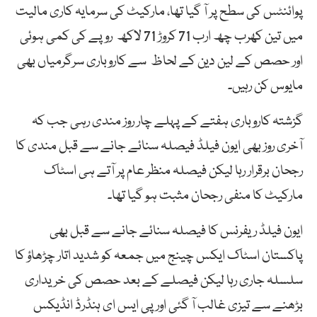
پوائنٹس کی سطح پر آ گیا تھا، مارکیٹ کی سرمایہ کاری مالیت
میں تین کھرب چھ ارب 71 کروڑ 71 لاکھ روپے کی کمی ہوئی
اور حصص کے لین دین کے لحاظ سے کاروباری سرگرمیاں بھی
مایوس کن رہیں۔
گزشتہ کاروباری ہفتے کے پہلے چار روز مندی رہی جب کہ
آخری روز بھی ایون فیلڈ فیصلہ سنائے جانے سے قبل مندی کا
رجحان برقرار رہا لیکن فیصلہ منظر عام پر آتے ہی اسٹاک
مارکیٹ کا منفی رجحان مثبت ہو گیا تھا۔
ایون فیلڈ ریفرنس کا فیصلہ سنائے جانے سے قبل بھی
پاکستان اسٹاک ایکس چینج میں جمعہ کو شدید اتار چڑھاؤ کا
سلسلہ جاری رہا لیکن فیصلے کے بعد حصص کی خریداری
بڑھنے سے تیزی غالب آ گئی اور پی ایس ای ہنڈرڈ انڈیکس