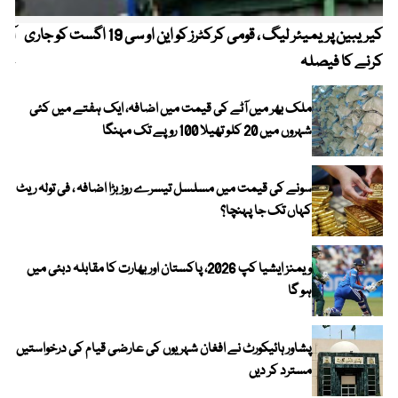
کیریبین پریمیئر لیگ ، قومی کرکٹرز کو این او سی 19 اگست کو جاری
آز
کرنے کا فیصلہ
چھی
ملک بھر میں آٹے کی قیمت میں اضافہ، ایک ہفتے میں کئی
شہروں میں 20 کلو تھیلا 100 روپے تک مہنگا
سونے کی قیمت میں مسلسل تیسرے روز بڑا اضافہ ، فی تولہ ریٹ
کہاں تک جا پہنچا؟
ویمنز ایشیا کپ 2026، پاکستان اور بھارت کا مقابلہ دبئی میں
ہو گا
پشاور ہائیکورٹ نے افغان شہریوں کی عارضی قیام کی درخواستیں
مسترد کر دیں