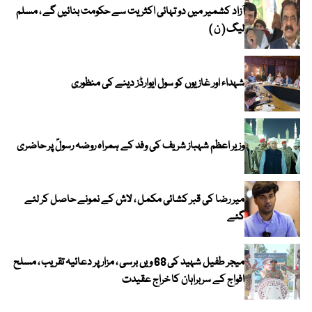
آزاد کشمیر میں دو تہائی اکثریت سے حکومت بنائیں گے ، مسلم
لیگ ( ن )
شہداء اور غازیوں کو سول ایوارڈز دینے کی منظوری
وزیر اعظم شہباز شریف کی وفد کے ہمراہ روضہ رسولؐ پر حاضری
میر رضا کی قبر کشائی مکمل ، لاش کے نمونے حاصل کر لئے
گئے
میجر طفیل شہید کی 68 ویں برسی ، مزار پر دعائیہ تقریب ، مسلح
افواج کے سربراہان کا خراج عقیدت