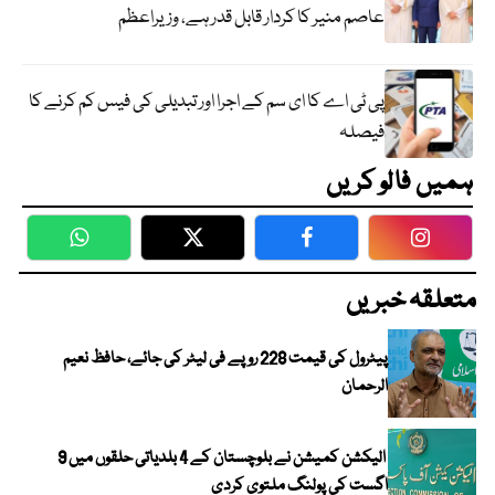
عاصم منیر کا کردار قابل قدر ہے، وزیراعظم
پی ٹی اے کا ای سم کے اجرا اور تبدیلی کی فیس کم کرنے کا
فیصلہ
ہمیں فالو کریں
WhatsApp
Twitter
Facebook
Faceboo
متعلقہ خبریں
پیٹرول کی قیمت 228 روپے فی لیٹر کی جائے، حافظ نعیم
الرحمان
الیکشن کمیشن نے بلوچستان کے 4 بلدیاتی حلقوں میں 9
اگست کی پولنگ ملتوی کردی