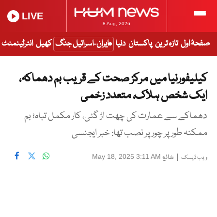
LIVE
8 Aug, 2026
صفحۂ اول
تازہ ترین
پاکستان
دنیا
ایران-اسرائیل جنگ
کھیل
انٹرٹینمنٹ
کیلیفورنیا میں مرکز صحت کے قریب بم دھماکہ،
ایک شخص ہلاک، متعدد زخمی
دھماکے سے عمارت کی چھت اڑ گئی، کار مکمل تباہ؛ بم
ممکنہ طور پر چور پر نصب تھا: خبر ایجنسی
|
شائع
May 18, 2025 3:11 AM
ویب ڈیسک