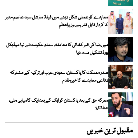
معاہدے کو عملی شکل دینے میں فیلڈ مارشل سید عاصم منیر
کا کردار قابل قدر ہے، وزیراعظم
میر رضا کی قبر کشائی کا معاملہ، سندھ حکومت نے نیا میڈیکل
بورڈ تشکیل دے دیا
صدر مملکت کا پاکستان، سعودی عرب اور ترکیہ کے مشترکہ
دفاعی معاہدے کا خیرمقدم
معرکہ حق کے بعد پاکستان کو ایک کے بعد ایک کامیابی ملی،
عطا تارڑ
مقبول ترین خبریں