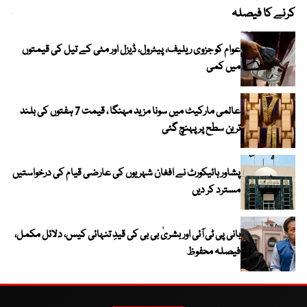
کرنے کا فیصلہ
چھی
عوام کو جزوی ریلیف، پیٹرول، ڈیزل اور مٹی کے تیل کی قیمتوں
میں کمی
عالمی مارکیٹ میں سونا مزید مہنگا ، قیمت 7 ہفتوں کی بلند
ترین سطح پر پہنچ گئی
پشاور ہائیکورٹ نے افغان شہریوں کی عارضی قیام کی درخواستیں
مسترد کر دیں
بانی پی ٹی آئی اور بشریٰ بی بی کی قیدِ تنہائی کیس، دلائل مکمل،
فیصلہ محفوظ