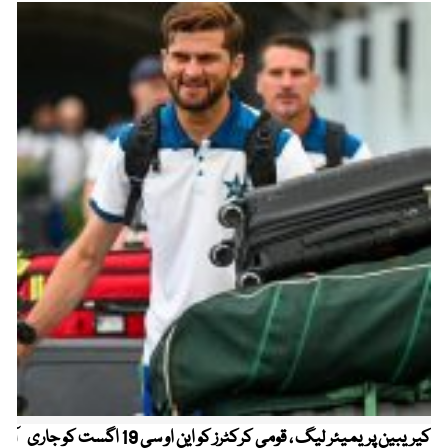
کیریبین پریمیئر لیگ ، قومی کرکٹرز کو این او سی 19 اگست کو جاری
آز