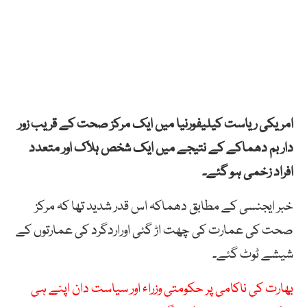
امریکی ریاست کیلیفورنیا میں ایک مرکز صحت کے قریب زور
دار بم دھماکے کے نتیجے میں ایک شخص ہلاک اور متعدد
افراد زخمی ہو گئے۔
خبر ایجنسی کے مطابق دھماکہ اس قدر شدید تھا کہ مرکز
صحت کی عمارت کی چھت اڑ گئی اوراردگرد کی عمارتوں کے
شیشے ٹوٹ گئے۔
بھارت کی ناکامی پر حکومتی وزراء اور سیاست دان اپنے ہی