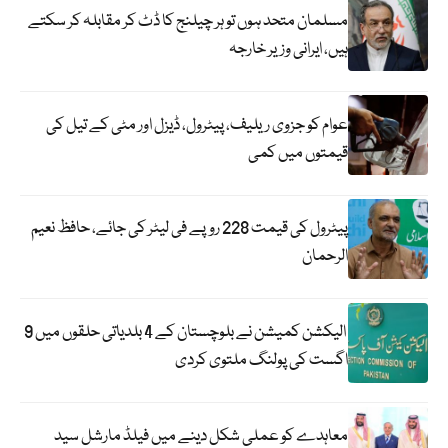
مسلمان متحد ہوں تو ہر چیلنج کا ڈٹ کر مقابلہ کر سکتے
ہیں، ایرانی وزیر خارجہ
عوام کو جزوی ریلیف، پیٹرول، ڈیزل اور مٹی کے تیل کی
قیمتوں میں کمی
پیٹرول کی قیمت 228 روپے فی لیٹر کی جائے، حافظ نعیم
الرحمان
الیکشن کمیشن نے بلوچستان کے 4 بلدیاتی حلقوں میں 9
اگست کی پولنگ ملتوی کردی
معاہدے کو عملی شکل دینے میں فیلڈ مارشل سید