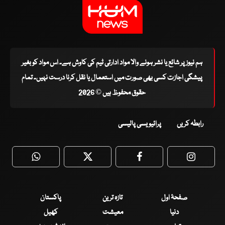
ہم نیوز پر شائع یا نشر ہونے والا مواد ادارتی ٹیم کی کاوش ہے۔ اس مواد کو بغیر
پیشگی اجازت کسی بھی صورت میں استعمال یا نقل کرنا درست نہیں۔ تمام
حقوق محفوظ ہیں © 2026
رابطہ کریں
پرائیویسی پالیسی
WhatsApp
Twitter
Facebook
Faceboo
صفحۂ اول
تازہ ترین
پاکستان
دنیا
معیشت
کھیل