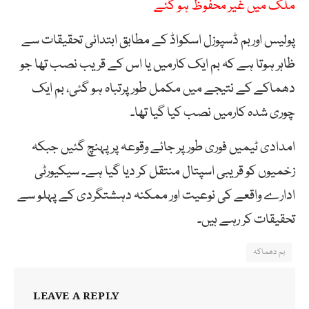
ملک میں غیر محفوظ ہو گئے
پولیس اوربم ڈسپوزل اسکواڈ کے مطابق ابتدائی تحقیقات سے
ظاہر ہوتا ہے کہ بم ایک کارمیں یا اس کے قریب نصب تھا جو
دھماکے کے نتیجے میں مکمل طورپرتباہ ہو گئی، بم ایک
چوری شدہ کارمیں نصب کیا گیا تھا۔
امدادی ٹیمیں فوری طور پر جائے وقوعہ پر پہنچ گئیں جبکہ
زخمیوں کو قریبی اسپتال منتقل کر دیا گیا ہے۔ سیکیورٹی
ادارے واقعے کی نوعیت اور ممکنہ دہشتگردی کے پہلو سے
تحقیقات کر رہے ہیں۔
بم دھماکہ
LEAVE A REPLY