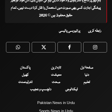
ہم نیوز پر شائع یا نشر ہونے والا مواد ادارتی ٹیم کی کاوش ہے۔ اس مواد کو بغیر
پیشگی اجازت کسی بھی صورت میں استعمال یا نقل کرنا درست نہیں۔ تمام
حقوق محفوظ ہیں © 2026
رابطہ کریں
پرائیویسی پالیسی
WhatsApp
Twitter
Facebook
Faceboo
صفحۂ اول
تازہ ترین
پاکستان
دنیا
معیشت
کھیل
تعلیم
صحت
انٹرٹینمنٹ
ٹیکنالوجی
دلچسپ و عجیب
Pakistan News in Urdu
Sports News in Urdu