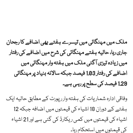
ملک میں مہنگائی میں تیسرے ہفتے بھی اضافے کا رجحان
جاری رہا، حالیہ ہفتے مہنگائی کی شرح میں اضافے کی رفتار
میں زیادہ تیزی آگئی ملک میں ہفتہ وار مہنگائی میں
اضافے کی رفتار 1.03 فیصد جبکہ سالانہ بنیاد پر مہنگائی
1.29 فیصد کی سطح پر رہی ہے۔
وفاقی ادارہ شماریات کی ہفتہ وار رپورٹ کے مطابق حالیہ ایک
ہفتے کے دوران 18 اشیاء کی قیمتوں میں اضافہ جبکہ 12
اشیاء کی قیمتوں میں کمی ریکارڈ کی گئی ہے اور 21 اشیاء
کی قیمتوں میں استحکام رہا۔