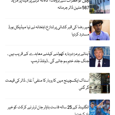
بچوں کو خطرات سے بروقت آگاہ نہ کرنے پر میٹا پر مزید
567 ملین ڈالر جرمانہ
میر رضا کی قبر کشائی پر تنازع،اہلخانہ نے نیا میڈیکل بورڈ
مسترد کردیا
آبنائے ہرمز دوبارہ کھولنے کیلئے معاہدے کے قریب ہیں ،
جنگ جلد ختم ہو جائے گی ، ڈونلڈ ٹرمپ
اسٹاک ایکسچینج میں کاروبار کا منفی آغاز ، ڈالر کی قیمت
گر گئی
انگلینڈ کے 25 سالہ فاسٹ باؤلر جان ٹرنر نے کرکٹ کو خیر
باد کہہ دیا