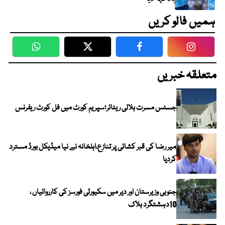
ہمیں فالو کریں
WhatsApp
Twitter
Facebook
Faceboo
متعلقہ خبریں
جسٹس مسرت ہلالی ریٹائر؛سپریم کورٹ میں فل کورٹ ریفرنس
میر رضا کی قبر کشائی پر تنازع،اہلخانہ نے نیا میڈیکل بورڈ مسترد
کردیا
جنوبی وزیرستان اور دیر میں سکیورٹی فورسز کی کارروائیاں ،
10دہشتگرد ہلاک