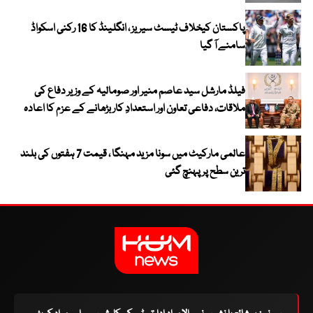
پاکستان کیخلاف ٹیسٹ سیریز ، انگلینڈ کا 16 رکنی اسکواڈ
سامنے آ گیا
فیلڈ مارشل سید عاصم منیر اور صومالیہ کے وزیر دفاع کی
ملاقات، دفاعی تعاون اور استعدادِ کار بڑھانے کے عزم کا اعادہ
عالمی مارکیٹ میں سونا مزید مہنگا ، قیمت 7 ہفتوں کی بلند
ترین سطح پر پہنچ گئی