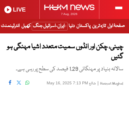
LIVE
7 Aug, 2026
صفحۂ اول
تازہ ترین
پاکستان
دنیا
ایران-اسرائیل جنگ
کھیل
انٹرٹینمنٹ
چینی، چکن اور انڈوں سمیت متعدد اشیا مہنگی ہو
گئیں
سالانہ بنیاد پر مہنگائی 1.29 فیصد کی سطح پر رہی ہے۔
|
شائع
May 16, 2025 7:13 PM
Hasnat Mughal