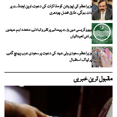
وزیراعظم کی اپوزیشن کو مذاکرات کی دعوت، اوپن ایجنڈے پر
بات ہوگی، طارق فضل چودھری
بیوروکریسی میں بڑے پیمانے پر تقرر و تبادلے، متعدد اہم عہدوں
پر نئی تعیناتیاں
وزیراعظم سعودی ولی عہد کی دعوت پر سعودی عرب پہنچ گئے،
پر تپاک استقبال
مقبول ترین خبریں