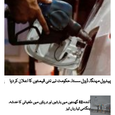
پیٹرول مہنگا، ڈیزل سستا، حکومت نے نئی قیمتوں کا اعلان کر دیا
پنج
آئندہ 48 گھنٹوں میں بارشوں اور دریاؤں میں طغیانی کا خدشہ،
ہنگامی تیاریاں تیز