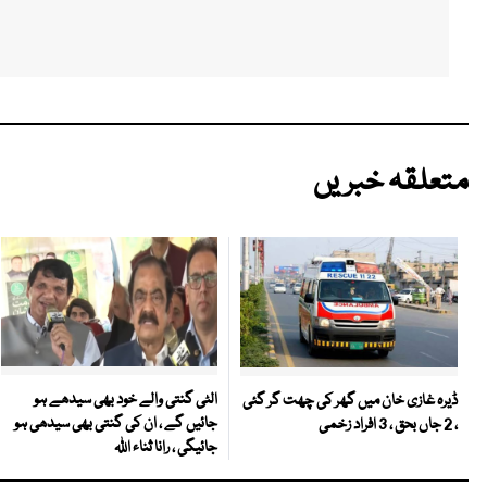
متعلقہ خبریں
الٹی گنتی والے خود بھی سیدھے ہو
ڈیرہ غازی خان میں گھر کی چھت گر گئی
جائیں گے ، ان کی گنتی بھی سیدھی ہو
، 2 جاں بحق ، 3 افراد زخمی
جائیگی ، رانا ثناء اللہ