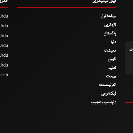
نیوز کیٹیگریز
انگر
صفحۂ اول
Urdu
تازہ ترین
Urdu
پاکستان
Urdu
دنیا
Urdu
اس
معیشت
Urdu
کھیل
Urdu
تعلیم
lish
صحت
انٹرٹینمنٹ
ٹیکنالوجی
دلچسپ و عجیب