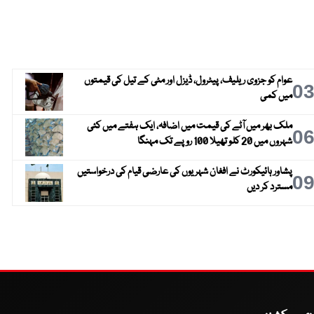
عوام کو جزوی ریلیف، پیٹرول، ڈیزل اور مٹی کے تیل کی قیمتوں
0
میں کمی
ملک بھر میں آٹے کی قیمت میں اضافہ، ایک ہفتے میں کئی
0
شہروں میں 20 کلو تھیلا 100 روپے تک مہنگا
پشاور ہائیکورٹ نے افغان شہریوں کی عارضی قیام کی درخواستیں
0
مسترد کر دیں