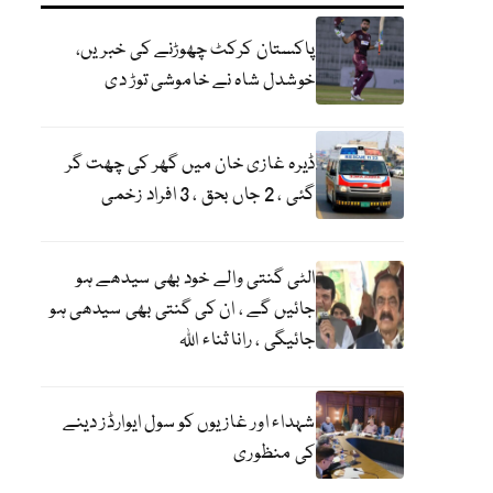
پاکستان کرکٹ چھوڑنے کی خبریں،
خوشدل شاہ نے خاموشی توڑ دی
ڈیرہ غازی خان میں گھر کی چھت گر
گئی ، 2 جاں بحق ، 3 افراد زخمی
الٹی گنتی والے خود بھی سیدھے ہو
جائیں گے ، ان کی گنتی بھی سیدھی ہو
جائیگی ، رانا ثناء اللہ
شہداء اور غازیوں کو سول ایوارڈز دینے
کی منظوری