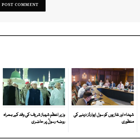
شہداء اور غازیوں کو سول ایوارڈز دینے کی
وزیر اعظم شہباز شریف کی وفد کے ہمراہ
منظوری
روضہ رسولؐ پر حاضری