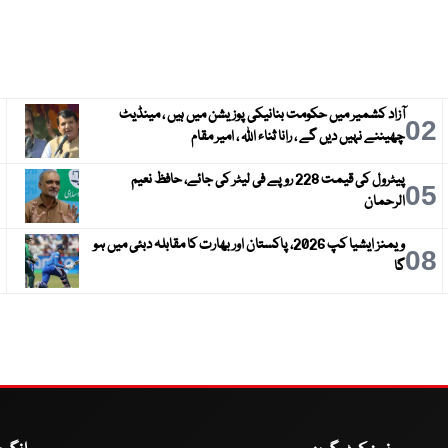
آزاد کشمیر میں حکومت بنانیکی پوزیشن میں ہیں ، مینڈیٹ
3
02
چھیننے نہیں دیں گے ، رانا ثناء اللہ ، امیر مقام
پیٹرول کی قیمت 228 روپے فی لیٹر کی جائے، حافظ نعیم
6
05
الرحمان
ویمنز ایشیا کپ 2026، پاکستان اور بھارت کا مقابلہ دبئی میں ہو
9
08
گا