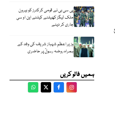
پی سی بی نے قومی کرکٹرز کو بیرون
ملک لیگز کھیلنے کیلئے این او سی
جاری کر دیئے
وزیر اعظم شہباز شریف کی وفد کے
ہمراہ روضہ رسولؐ پر حاضری
ہمیں فالو کریں
WhatsApp
Twitter
Facebook
Facebook