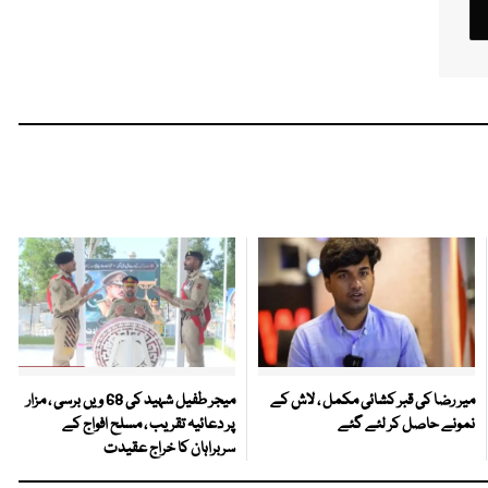
میر رضا کی قبر کشائی مکمل ، لاش کے
میجر طفیل شہید کی 68 ویں برسی ، مزار
نمونے حاصل کر لئے گئے
پر دعائیہ تقریب ، مسلح افواج کے
سربراہان کا خراج عقیدت