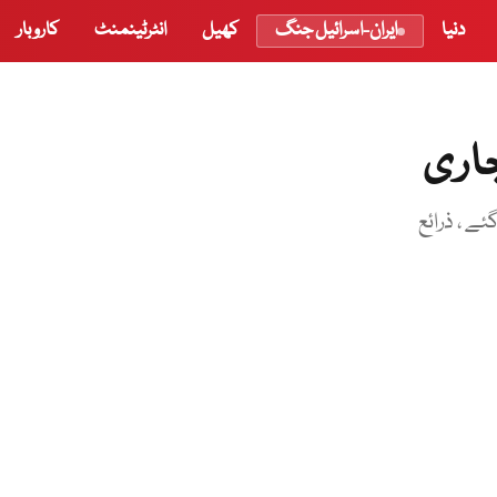
دنیا
ایران-اسرائیل جنگ
کھیل
انٹرٹینمنٹ
کاروبار
جاری
ے ، ذرائع