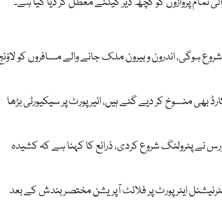
 والی تمام پروازوں کو کچھ دیر کیلئے معطل کر دیا گیا ہے۔
روع ہوگی، اندرون و بیرون ملک جانے والے مسافروں کو لاؤنج
ڈ بھی منسوخ کر دیے گئے ہیں، ائیرپورٹ پر سیکیورٹی بڑھا
ورس نے پٹرولنگ شروع کردی، ذرائع کا کہنا ہے کہ کشیدہ
انٹرنیشنل ایئرپورٹ پر فلائٹ آپریشن مختصر بندش کے بعد