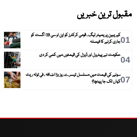
مقبول ترین خبریں
کیریبین پریمیئر لیگ ، قومی کرکٹرز کو این او سی 19 اگست کو
01
جاری کرنے کا فیصلہ
حکومت نے پیٹرول اور ڈیزل کی قیمتوں میں کمی کر دی
04
سونے کی قیمت میں مسلسل تیسرے روز بڑا اضافہ ، فی تولہ ریٹ
07
کہاں تک جا پہنچا؟