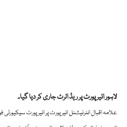
لاہور ائیر پورٹ پر ریڈ الرٹ جاری کر دیا گیا۔
علامہ اقبال انٹرنیشنل ائیر پورٹ پر ائیرپورٹ سیکیورٹی 