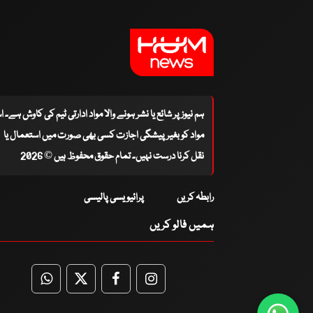
ہم نیوز پر شائع یا نشر ہونے والا مواد ادارتی ٹیم کی کاوش ہے۔ 
مواد کو بغیر پیشگی اجازت کسی بھی صورت میں استعمال یا
نقل کرنا درست نہیں۔ تمام حقوق محفوظ ہیں © 2026
رابطہ کریں
پرائیویسی پالیسی
ہمیں فالو کریں
WhatsApp
Twitter
Facebook
Facebook