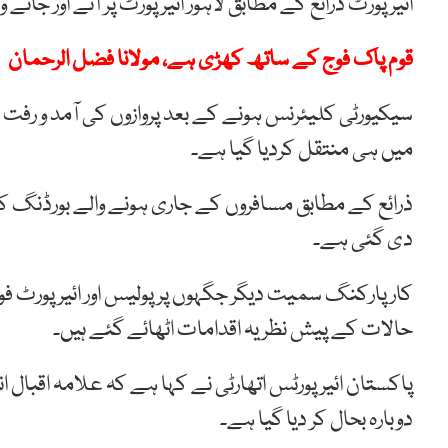
ائیر پورٹ ذرائع کے مطابق لاہور ائیرپورٹ پر آنے اور جانے
قوم پاک فوج کے ساتھ کھڑی ہے، مولانا فضل الرحمان
سیکیورٹی کلیئرنس ہونے کے بعد پروازوں کی آمد و رفت ش
میں ہی منتقل کردیا گیا ہے۔
ذرائع کے مطابق مسافروں کے جاری ہونے والے بورڈنگ کار
دی گئی ہے۔
کار پارکنگ سمیت دیگر جگہوں پر پولیس اور ائیرپورٹ ف
حالات کے پیش نظر یہ اقدامات اٹھائے گئے ہیں۔
پاکستان ائیرپورٹس اتھارٹی نے کہا ہے کہ علامہ اقبال 
دوبارہ بحال کر دیا گیا ہے۔