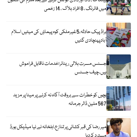
بینکاک ، دادا اور دادی کو قتل کرنے کے بعد ملزم کی اسکول
میں فائرنگ ، 8 افراد ہلاک ، 14 زخمی
براڈ پیک حادثہ،5غیرملکی کوہ پیماؤں کی میتیں اسلام
آبادپہنچادی گئیں
جسٹس مسرت ہلالی ریٹائر؛خدمات ناقابل فراموش
ہیں،چیف جسٹس
بچوں کو خطرات سے بروقت آگاہ نہ کرنے پر میٹا پر مزید
567 ملین ڈالر جرمانہ
میر رضا کی قبر کشائی پر تنازع،اہلخانہ نے نیا میڈیکل بورڈ
مسترد کردیا