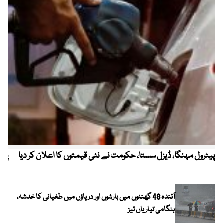
پیٹرول مہنگا، ڈیزل سستا، حکومت نے نئی قیمتوں کا اعلان کر دیا
پنج
آئندہ 48 گھنٹوں میں بارشوں اور دریاؤں میں طغیانی کا خدشہ،
ہنگامی تیاریاں تیز