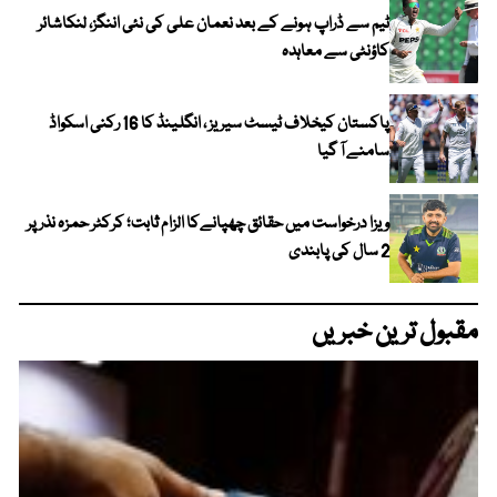
ٹیم سے ڈراپ ہونے کے بعد نعمان علی کی نئی اننگز، لنکاشائر
کاؤنٹی سے معاہدہ
پاکستان کیخلاف ٹیسٹ سیریز ، انگلینڈ کا 16 رکنی اسکواڈ
سامنے آ گیا
ویزا درخواست میں حقائق چھپانےکا الزام ثابت؛ کرکٹر حمزہ نذر پر
2 سال کی پابندی
مقبول ترین خبریں