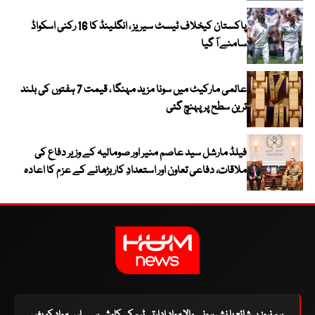
پاکستان کیخلاف ٹیسٹ سیریز ، انگلینڈ کا 16 رکنی اسکواڈ
سامنے آ گیا
عالمی مارکیٹ میں سونا مزید مہنگا ، قیمت 7 ہفتوں کی بلند
ترین سطح پر پہنچ گئی
فیلڈ مارشل سید عاصم منیر اور صومالیہ کے وزیر دفاع کی
ملاقات، دفاعی تعاون اور استعدادِ کار بڑھانے کے عزم کا اعادہ