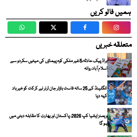
ہمیں فالو کریں
WhatsApp
Twitter
Facebook
Faceboo
متعلقہ خبریں
براڈ پیک حادثہ،5غیر ملکی کوہ پیماؤں کی میتیں سکردو سے
اسلام آباد روانہ
انگلینڈ کے 25 سالہ فاسٹ باؤلر جان ٹرنر نے کرکٹ کو خیر باد
کہہ دیا
ویمنز ایشیا کپ 2026، پاکستان اور بھارت کا مقابلہ دبئی میں
ہو گا