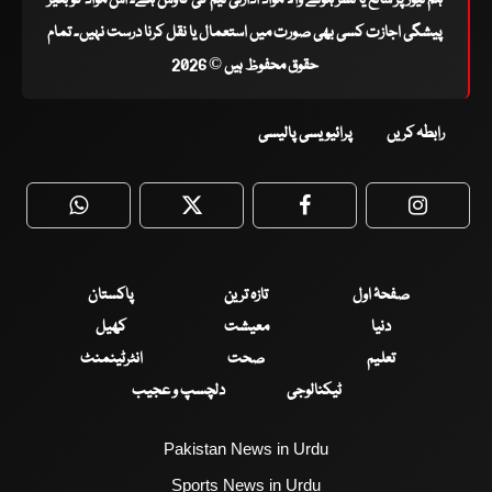
ہم نیوز پر شائع یا نشر ہونے والا مواد ادارتی ٹیم کی کاوش ہے۔ اس مواد کو بغیر
پیشگی اجازت کسی بھی صورت میں استعمال یا نقل کرنا درست نہیں۔ تمام
حقوق محفوظ ہیں © 2026
رابطہ کریں
پرائیویسی پالیسی
WhatsApp
Twitter
Facebook
Faceboo
صفحۂ اول
تازہ ترین
پاکستان
دنیا
معیشت
کھیل
تعلیم
صحت
انٹرٹینمنٹ
ٹیکنالوجی
دلچسپ و عجیب
Pakistan News in Urdu
Sports News in Urdu