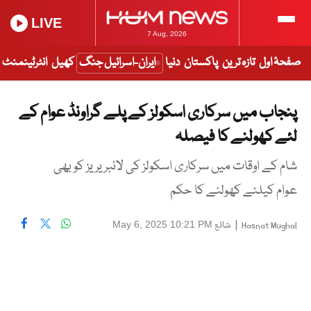
LIVE
7 Aug, 2026
صفحۂ اول
تازہ ترین
پاکستان
دنیا
ایران-اسرائیل جنگ
کھیل
انٹرٹینمنٹ
پنجاب میں سرکاری اسکولز کے پلے گراونڈ عوام کے
لئے کھولنے کا فیصلہ
شام کے اوقات میں سرکاری اسکولز کی لائبریریز کو بھی
عوام کیلئے کھولنے کا حکم
|
شائع
May 6, 2025 10:21 PM
Hasnat Mughal