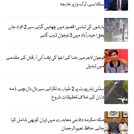
سکتا ہے، ترک وزیر خارجہ
بارشوں کی تباہی؛ قصور میں چھتیں گرنے سے 2 افراد جاں
بحق؛ حیدرآباد میں 3 نوجوان ڈوب گئے
نوجوان تاجر میر رضا کے اغوا کی ایف آئی آر قتل کے مقدمے
میں تبدیل
سڈنی ایئرپورٹ پر 2 طیارے ٹکرانے سے بال بال بچے، ذمہ
داران کے خلاف تحقیقات شروع
مکہ مکرمہ دفاعی معاہدے میں ایران کو بھی شامل کیا
جائے، حافظ نعیم الرحمان