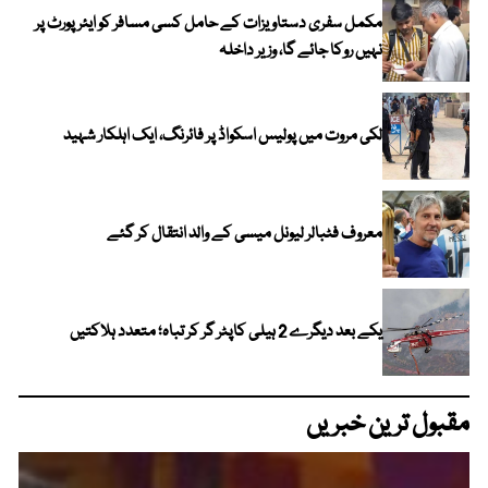
مکمل سفری دستاویزات کے حامل کسی مسافر کو ایئرپورٹ پر
نہیں روکا جائے گا، وزیر داخلہ
لکی مروت میں پولیس اسکواڈ پر فائرنگ، ایک اہلکار شہید
معروف فٹبالر لیونل میسی کے والد انتقال کر گئے
یکے بعد دیگرے 2 ہیلی کاپٹر گر کر تباہ؛ متعدد ہلاکتیں
مقبول ترین خبریں