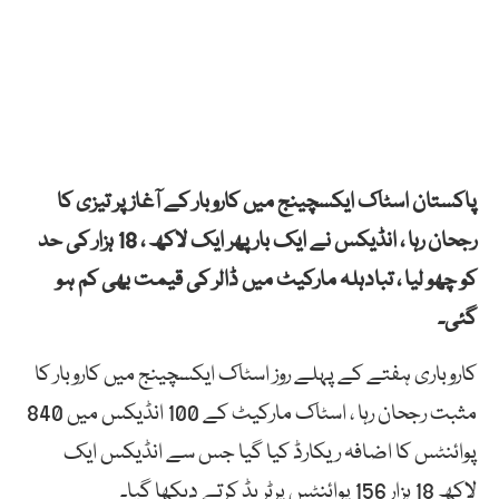
پاکستان اسٹاک ایکسچینج میں کاروبار کے آغاز پر تیزی کا
رجحان رہا ، انڈیکس نے ایک بار پھر ایک لاکھ ، 18 ہزار کی حد
کو چھو لیا ، تبادہلہ مارکیٹ میں ڈالر کی قیمت بھی کم ہو
گئی۔
کاروباری ہفتے کے پہلے روز اسٹاک ایکسچینج میں کاروبار کا
مثبت رجحان رہا ، اسٹاک مارکیٹ کے 100 انڈیکس میں 840
پوائنٹس کا اضافہ ریکارڈ کیا گیا جس سے انڈیکس ایک
لاکھ 18 ہزار 156 پوائنٹس پرٹریڈ کرتے دیکھا گیا۔