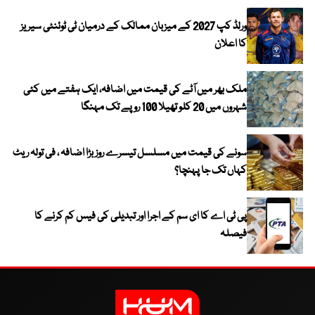
ورلڈ کپ 2027 کے میزبان ممالک کے درمیان ٹی ٹوئنٹی سیریز
کا اعلان
ملک بھر میں آٹے کی قیمت میں اضافہ، ایک ہفتے میں کئی
شہروں میں 20 کلو تھیلا 100 روپے تک مہنگا
سونے کی قیمت میں مسلسل تیسرے روز بڑا اضافہ ، فی تولہ ریٹ
کہاں تک جا پہنچا؟
پی ٹی اے کا ای سم کے اجرا اور تبدیلی کی فیس کم کرنے کا
فیصلہ