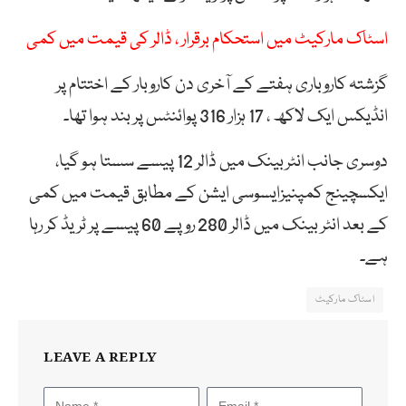
اسٹاک مارکیٹ میں استحکام برقرار ، ڈالر کی قیمت میں کمی
گزشتہ کاروباری ہفتے کے آخری دن کاروبار کے اختتام پر
انڈیکس ایک لاکھ ، 17 ہزار 316 پوائنٹس پر بند ہوا تھا۔
دوسری جانب انٹربینک میں ڈالر 12 پیسے سستا ہو گیا،
ایکسچینج کمپنیزایسوسی ایشن کے مطابق قیمت میں کمی
کے بعد انٹر بینک میں ڈالر 280 روپے 60 پیسے پر ٹریڈ کر رہا
ہے۔
اسٹاک مارکیٹ
LEAVE A REPLY