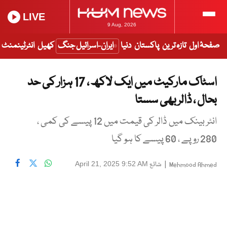
LIVE
9 Aug, 2026
صفحۂ اول
تازہ ترین
پاکستان
دنیا
ایران-اسرائیل جنگ
کھیل
انٹرٹینمنٹ
اسٹاک مارکیٹ میں ایک لاکھ ، 17 ہزار کی حد
بحال ، ڈالر بھی سستا
انٹر بینک میں ڈالر کی قیمت میں 12 پیسے کی کمی ،
280 روپے ، 60 پیسے کا ہو گیا
|
شائع
April 21, 2025 9:52 AM
Mehmood Ahmed