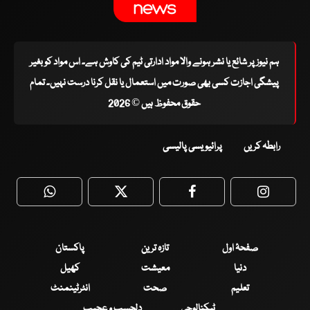
ہم نیوز پر شائع یا نشر ہونے والا مواد ادارتی ٹیم کی کاوش ہے۔ اس مواد کو بغیر
پیشگی اجازت کسی بھی صورت میں استعمال یا نقل کرنا درست نہیں۔ تمام
حقوق محفوظ ہیں © 2026
رابطہ کریں
پرائیویسی پالیسی
WhatsApp
Twitter
Facebook
Faceboo
صفحۂ اول
تازہ ترین
پاکستان
دنیا
معیشت
کھیل
تعلیم
صحت
انٹرٹینمنٹ
ٹیکنالوجی
دلچسپ و عجیب