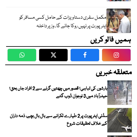
مکمل سفری دستاویزات کے حامل کسی مسافر کو
ایئرپورٹ پر نہیں روکا جائے گا، وزیر داخلہ
ہمیں فالو کریں
WhatsApp
Twitter
Facebook
Faceboo
متعلقہ خبریں
بارشوں کی تباہی؛ قصور میں چھتیں گرنے سے 2 افراد جاں بحق؛
حیدرآباد میں 3 نوجوان ڈوب گئے
سڈنی ایئرپورٹ پر 2 طیارے ٹکرانے سے بال بال بچے، ذمہ داران
کے خلاف تحقیقات شروع