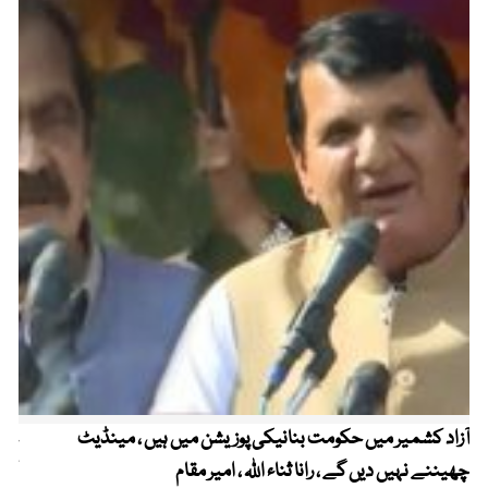
آزاد کشمیر میں حکومت بنانیکی پوزیشن میں ہیں ، مینڈیٹ
عوا
چھیننے نہیں دیں گے ، رانا ثناء اللہ ، امیر مقام
کم