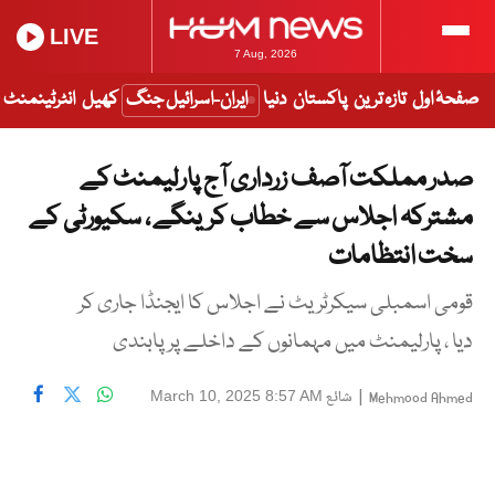
LIVE
7 Aug, 2026
صفحۂ اول
تازہ ترین
پاکستان
دنیا
ایران-اسرائیل جنگ
کھیل
انٹرٹینمنٹ
صدر مملکت آصف زرداری آج پارلیمنٹ کے
مشترکہ اجلاس سے خطاب کرینگے ، سکیورٹی کے
سخت انتظامات
قومی اسمبلی سیکرٹریٹ نے اجلاس کا ایجنڈا جاری کر
دیا ، پارلیمنٹ میں مہمانوں کے داخلے پر پابندی
|
شائع
March 10, 2025 8:57 AM
Mehmood Ahmed