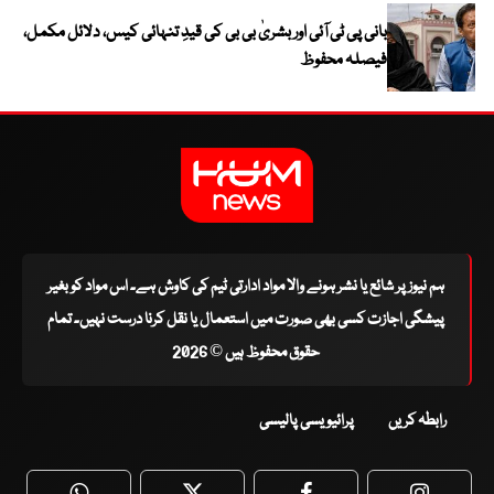
بانی پی ٹی آئی اور بشریٰ بی بی کی قیدِ تنہائی کیس، دلائل مکمل،
فیصلہ محفوظ
ہم نیوز پر شائع یا نشر ہونے والا مواد ادارتی ٹیم کی کاوش ہے۔ اس مواد کو بغیر
پیشگی اجازت کسی بھی صورت میں استعمال یا نقل کرنا درست نہیں۔ تمام
حقوق محفوظ ہیں © 2026
رابطہ کریں
پرائیویسی پالیسی