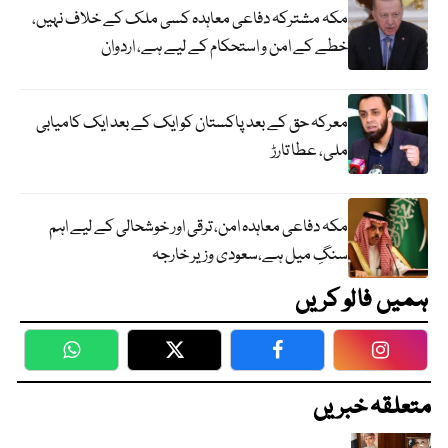
مکہ مشترکہ دفاعی معاہدہ کسی ملک کے خلاف نہیں،
خطے کے امن و استحکام کے لیے ہے، اردوان
معرکہ حق کے بعد پاکستان کو ایک کے بعد ایک کامیابی
ملی، عطا تارڑ
مکہ دفاعی معاہدہ امن، ترقی اور خوشحالی کے لیے اہم
سنگِ میل ہے،سعودی وزیر خارجہ
ہمیں فالو کریں
WhatsApp
Twitter
Facebook
Faceboo
متعلقہ خبریں