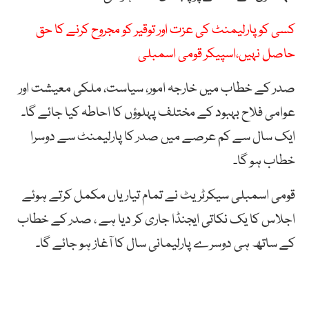
کسی کو پارلیمنٹ کی عزت اور توقیر کو مجروح کرنے کا حق
حاصل نہیں،اسپیکر قومی اسمبلی
صدر کے خطاب میں خارجہ امور، سیاست، ملکی معیشت اور
عوامی فلاح بہبود کے مختلف پہلوؤں کا احاطہ کیا جائے گا۔
ایک سال سے کم عرصے میں صدر کا پارلیمنٹ سے دوسرا
خطاب ہو گا۔
قومی اسمبلی سیکرٹریٹ نے تمام تیاریاں مکمل کرتے ہوئے
اجلاس کا یک نکاتی ایجنڈا جاری کر دیا ہے ، صدر کے خطاب
کے ساتھ ہی دوسرے پارلیمانی سال کا آغاز ہو جائے گا۔