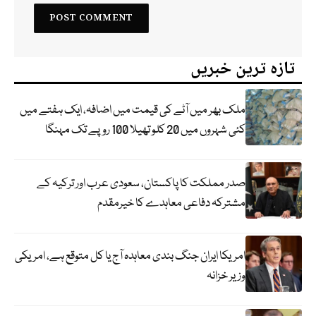
تازہ ترین خبریں
ملک بھر میں آٹے کی قیمت میں اضافہ، ایک ہفتے میں
کئی شہروں میں 20 کلو تھیلا 100 روپے تک مہنگا
صدر مملکت کا پاکستان، سعودی عرب اور ترکیہ کے
مشترکہ دفاعی معاہدے کا خیرمقدم
امریکا ایران جنگ بندی معاہدہ آج یا کل متوقع ہے، امریکی
وزیر خزانہ