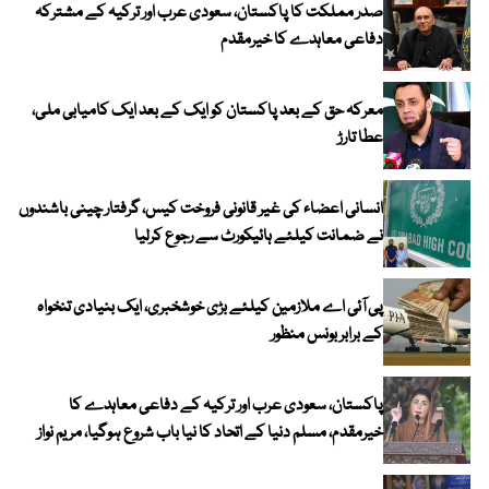
صدر مملکت کا پاکستان، سعودی عرب اور ترکیہ کے مشترکہ
دفاعی معاہدے کا خیرمقدم
معرکہ حق کے بعد پاکستان کو ایک کے بعد ایک کامیابی ملی،
عطا تارڑ
انسانی اعضاء کی غیر قانونی فروخت کیس، گرفتار چینی باشندوں
نے ضمانت کیلئے ہائیکورٹ سے رجوع کرلیا
پی آئی اے ملازمین کیلئے بڑی خوشخبری، ایک بنیادی تنخواہ
کے برابر بونس منظور
پاکستان، سعودی عرب اور ترکیہ کے دفاعی معاہدے کا
خیرمقدم، مسلم دنیا کے اتحاد کا نیا باب شروع ہوگیا، مریم نواز