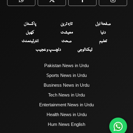
WhatsApp
Twitter
Facebook
Faceboo
صفحۂ اول
تازہ ترین
پاکستان
دنیا
معیشت
کھیل
تعلیم
صحت
انٹرٹینمنٹ
ٹیکنالوجی
دلچسپ و عجیب
Pakistan News in Urdu
Sports News in Urdu
Business News in Urdu
Tech News in Urdu
Entertainment News in Urdu
Health News in Urdu
Hum News English