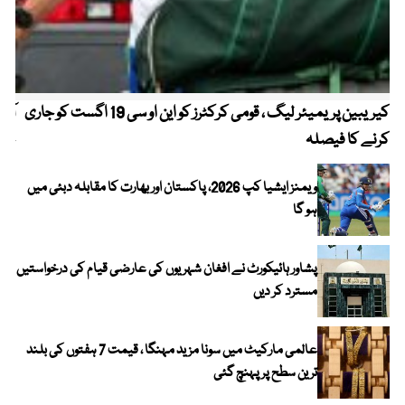
کیریبین پریمیئر لیگ ، قومی کرکٹرز کو این او سی 19 اگست کو جاری
آز
کرنے کا فیصلہ
چھی
ویمنز ایشیا کپ 2026، پاکستان اور بھارت کا مقابلہ دبئی میں
ہو گا
پشاور ہائیکورٹ نے افغان شہریوں کی عارضی قیام کی درخواستیں
مسترد کر دیں
عالمی مارکیٹ میں سونا مزید مہنگا ، قیمت 7 ہفتوں کی بلند
ترین سطح پر پہنچ گئی