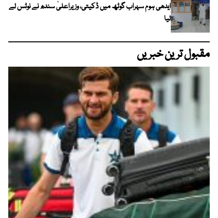
ایدھی ہوم سہراب گوٹھ میں ڈکیتی، وزیراعلیٰ سندھ نے نوٹس لے
لیا
مقبول ترین خبریں