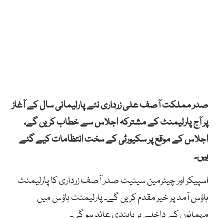
صدر مملکت آصف علی زرداری نئے پارلیمانی سال کے آغاز
پر آج پارلیمنٹ کے مشترکہ اجلاس سے خطاب کریں گے،
اجلاس کے موقع پر سکیورٹی کے سخت انتظامات کیے گئے
ہیں۔
اسپیکر اور چیئرمین سینیٹ صدر آصف زرداری کا پارلیمنٹ
ہاؤس آمد پر خیر مقدم کریں گے۔ پارلیمنٹ ہاؤس میں
مہمانوں کے داخلے پر پابندی عائد ہو گی۔