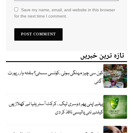
Save my name, email, and website in this browser
for the next time I comment.
تازہ ترین خبریں
کون سی چیز مہنگی ہوئی ،کونسی سستی؟ ہفتہ وار رپورٹ
آگئی
پہلے اپنی پھر دوسری لیگ ، کرکٹ آسٹریلیا نے کھلاڑیوں
کیلئے نئی پالیسی نافذ کر دی