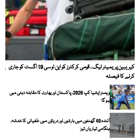
کیریبین پریمیئر لیگ ، قومی کرکٹرز کو این او سی 19 اگست کو جاری
پیٹ
کرنے کا فیصلہ
ویمنز ایشیا کپ 2026، پاکستان اور بھارت کا مقابلہ دبئی میں
ہو گا
آئندہ 48 گھنٹوں میں بارشوں اور دریاؤں میں طغیانی کا خدشہ،
ہنگامی تیاریاں تیز