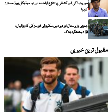
میر رضا کی قبر کشائی پر تنازع،اہلخانہ نے نیا میڈیکل بورڈ مسترد
کردیا
جنوبی وزیرستان اور دیر میں سکیورٹی فورسز کی کارروائیاں ،
10دہشتگرد ہلاک
مقبول ترین خبریں