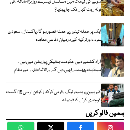
سونے کی قیمت میں مسلسل تیسرے روز بڑا اضافہ ، فی
تولہ ریٹ کہاں تک جا پہنچا؟
ایک پر حملہ تینوں پر حملہ تصور ہو گا، پاکستان ، سعودی
عرب اور ترکیہ کے درمیان دفاعی معاہدہ
آزاد کشمیر میں حکومت بنانیکی پوزیشن میں ہیں ،
مینڈیٹ چھیننے نہیں دیں گے ، رانا ثناء اللہ ، امیر مقام
کیریبین پریمیئر لیگ ، قومی کرکٹرز کو این او سی 19 اگست
کو جاری کرنے کا فیصلہ
ہمیں فالو کریں