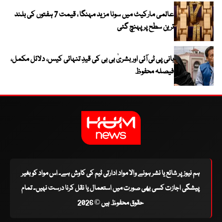
عالمی مارکیٹ میں سونا مزید مہنگا ، قیمت 7 ہفتوں کی بلند
ترین سطح پر پہنچ گئی
بانی پی ٹی آئی اور بشریٰ بی بی کی قیدِ تنہائی کیس، دلائل مکمل،
فیصلہ محفوظ
ہم نیوز پر شائع یا نشر ہونے والا مواد ادارتی ٹیم کی کاوش ہے۔ اس مواد کو بغیر
پیشگی اجازت کسی بھی صورت میں استعمال یا نقل کرنا درست نہیں۔ تمام
حقوق محفوظ ہیں © 2026