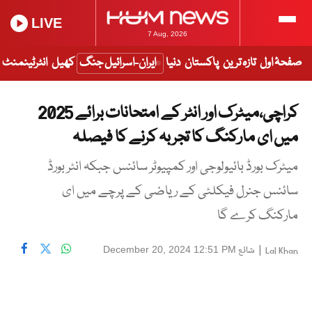
LIVE
7 Aug, 2026
صفحۂ اول
تازہ ترین
پاکستان
دنیا
ایران-اسرائیل جنگ
کھیل
انٹرٹینمنٹ
کراچی،میٹرک اور انٹر کے امتحانات برائے 2025
میں ای مارکنگ کا تجربہ کرنے کا فیصلہ
میٹرک بورڈ بائیولوجی اور کمپیوٹر سائنس جبکہ انٹر بورڈ
سائنس جنرل فیکلٹی کے ریاضی کے پرچے میں ای
مارکنگ کرے گا
|
شائع
December 20, 2024 12:51 PM
Lal Khan