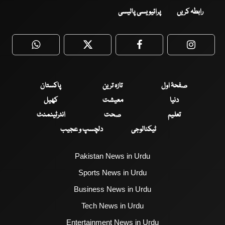
رابطہ کریں
پرائیویسی پالیسی
WhatsApp
Twitter
Facebook
Faceboo
صفحۂ اول
تازہ ترین
پاکستان
دنیا
معیشت
کھیل
تعلیم
صحت
انٹرٹینمنٹ
ٹیکنالوجی
دلچسپ و عجیب
Pakistan News in Urdu
Sports News in Urdu
Business News in Urdu
Tech News in Urdu
Entertainment News in Urdu