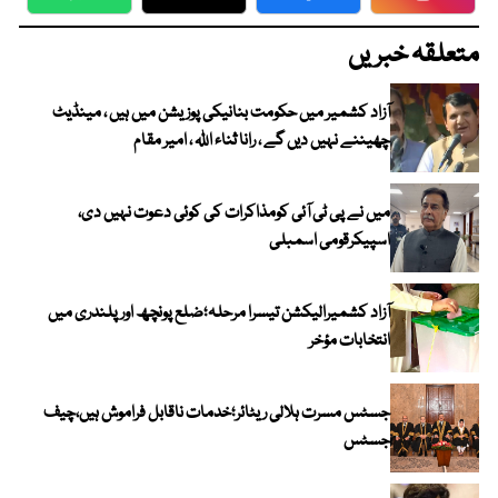
WhatsApp
Twitter
Facebook
Faceboo
متعلقہ خبریں
آزاد کشمیر میں حکومت بنانیکی پوزیشن میں ہیں ، مینڈیٹ
چھیننے نہیں دیں گے ، رانا ثناء اللہ ، امیر مقام
میں نے پی ٹی آئی کومذاکرات کی کوئی دعوت نہیں دی،
اسپیکرقومی اسمبلی
آزاد کشمیرالیکشن تیسرا مرحلہ؛ضلع پونچھ اور پلندری میں
انتخابات مؤخر
جسٹس مسرت ہلالی ریٹائر؛خدمات ناقابل فراموش ہیں،چیف
جسٹس