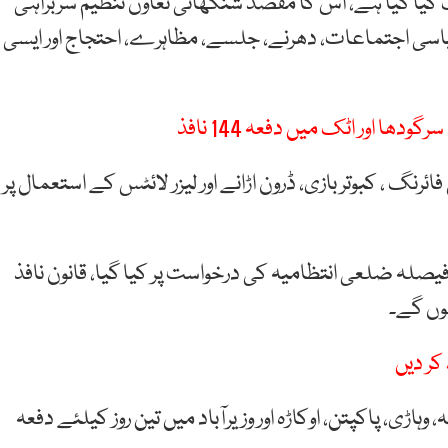
مطابق دفعہ 144 کا نفاذ 17 اکتوبر تک کیا گیا ہے، اس کا مقصد شنگھائی تعاون تنظیم سربراہی
یاسی اجتماعات، دھرنے، جلسے، مظاہرے، احتجاج اور ایسی
دھا اور اٹک میں دفعہ 144 نافذ
رنگ ، کبوتر بازی، ڈرون اڑانے اور لیزر لائٹس کے استعمال پر
 کے مطابق دفعہ 144 کے نفاذ کا فیصلہ ضلعی انتظامیہ کی درخواست پر کیا گیا، قانون نافذ
ہوں گے۔
کر دیں
وہاڑی، پاکپتن، اوکاڑہ اور وزیرآباد میں تین روز کیلئے دفعہ