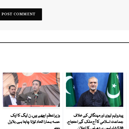
پیٹرولیم لیوی اور مہنگائی کے خلاف
وزیراعظم اچھے ہیں، ن لیگ کا ایک
جماعت اسلامی کا آج ملک گیر احتجاج،
حصہ ہمارا اتحاد توڑنا چاہتا ہے، بلاول
510 شاہراہوں پر دھرنوں کا اعلان
بھٹو