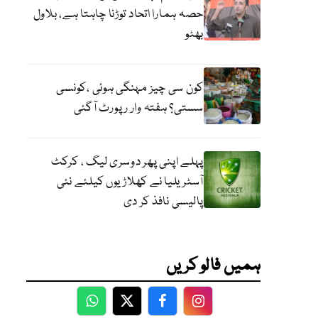
حصہ ہمارا اتحاد توڑنا چاہتا ہے، بلاول
بھٹو
کون سی چیز مہنگی ہوئی ،کونسی
سستی؟ ہفتہ وار رپورٹ آگئی
پہلے اپنی پھر دوسری لیگ ، کرکٹ
آسٹریلیا نے کھلاڑیوں کیلئے نئی
پالیسی نافذ کر دی
ہمیں فالو کریں
WhatsApp
Twitter
Facebook
Facebook