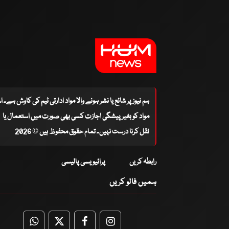
ہم نیوز پر شائع یا نشر ہونے والا مواد ادارتی ٹیم کی کاوش ہے۔ 
مواد کو بغیر پیشگی اجازت کسی بھی صورت میں استعمال یا
نقل کرنا درست نہیں۔ تمام حقوق محفوظ ہیں © 2026
رابطہ کریں
پرائیویسی پالیسی
ہمیں فالو کریں
WhatsApp
Twitter
Facebook
Facebook