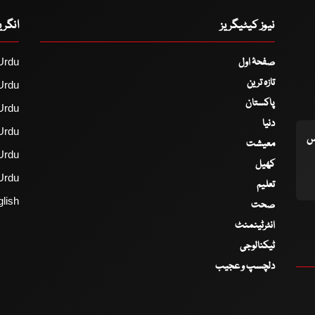
نیوز کیٹیگریز
انگر
صفحۂ اول
Urdu
تازہ ترین
Urdu
پاکستان
Urdu
دنیا
Urdu
اس
معیشت
Urdu
کھیل
Urdu
تعلیم
lish
صحت
انٹرٹینمنٹ
ٹیکنالوجی
دلچسپ و عجیب