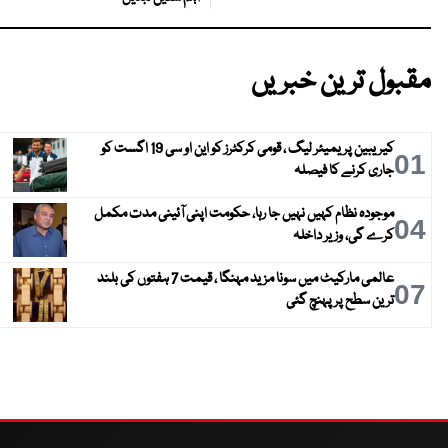
مقبول ترین خبریں
کیریبین پریمیئر لیگ ، قومی کرکٹرز کو این او سی 19 اگست کو
01
جاری کرنے کا فیصلہ
موجودہ نظام کہیں نہیں جا رہا، حکومت اپنی آئینی مدت مکمل
04
کرے گی، وزیر داخلہ
عالمی مارکیٹ میں سونا مزید مہنگا ، قیمت 7 ہفتوں کی بلند
07
ترین سطح پر پہنچ گئی