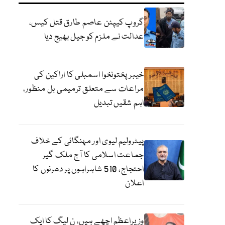
گروپ کیپٹن عاصم طارق قتل کیس،
عدالت نے ملزم کو جیل بھیج دیا
خیبرپختونخوا اسمبلی کا اراکین کی
مراعات سے متعلق ترمیمی بل منظور،
اہم شقیں تبدیل
پیٹرولیم لیوی اور مہنگائی کے خلاف
جماعت اسلامی کا آج ملک گیر
احتجاج، 510 شاہراہوں پر دھرنوں کا
اعلان
وزیراعظم اچھے ہیں، ن لیگ کا ایک