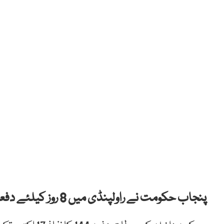
پنجاب حکومت نے راولپنڈی میں 8 روز کیلئے دفعہ 144 نافذ کر دی ہے۔