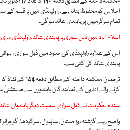
محکمہ داخلہ کے 
اجلاس کو محفوظ بنانا ہے، راولپنڈی میں ہر قسم کے س
تمام سرگرمیوں پر پابندی عائد ہو گی۔
اسلام آباد میں ڈبل سواری پر پابندی عائد،راولپنڈی،مری، سرگو
اس کے علاوہ راولپنڈی کی حدود میں ڈبل سواری ، ہوائی فائ
پابندی عائد کی گئی ہے۔
ترجمان محکمہ داخلہ
کرنے والے اداروں کے نمائندگان پابندیوں سے مستثنیٰ 
سندھ حکومت نے ڈبل سواری سمیت دیگر پابندیاں عائد 
واضح رہے گزشتہ روز ملتان، ساہیوال، سرگودھا، گوجرانوالہ، 