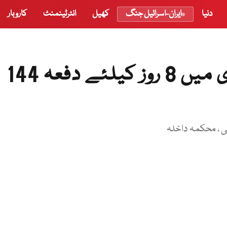
دنیا
ایران-اسرائیل جنگ
کھیل
انٹرٹینمنٹ
کاروبار
ایس سی او اجلاس ، راولپنڈی میں 8 روز کیلئے دفعہ 144
گی ، محکمہ داخلہ