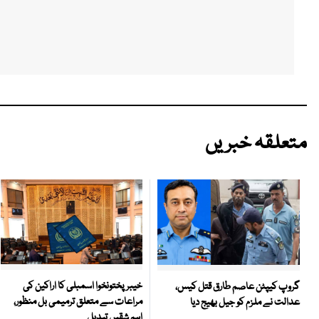
متعلقہ خبریں
خیبرپختونخوا اسمبلی کا اراکین کی
گروپ کیپٹن عاصم طارق قتل کیس،
مراعات سے متعلق ترمیمی بل منظور،
عدالت نے ملزم کو جیل بھیج دیا
اہم شقیں تبدیل