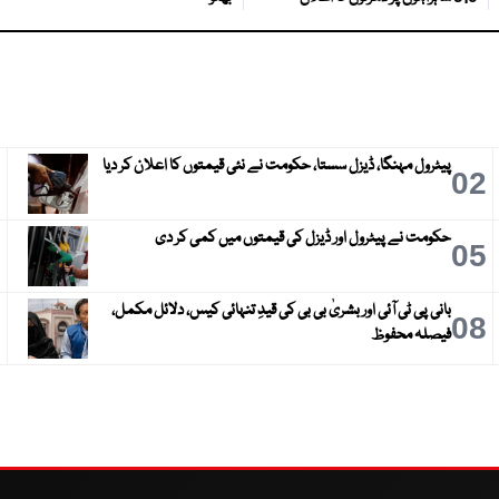
پیٹرول مہنگا، ڈیزل سستا، حکومت نے نئی قیمتوں کا اعلان کر دیا
3
02
حکومت نے پیٹرول اور ڈیزل کی قیمتوں میں کمی کر دی
6
05
بانی پی ٹی آئی اور بشریٰ بی بی کی قیدِ تنہائی کیس، دلائل مکمل،
9
08
فیصلہ محفوظ