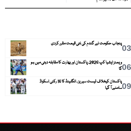
پنجاب حکومت نے گندم کی نئی قیمت مقرر کردی
0
ویمنز ایشیا کپ 2026، پاکستان اور بھارت کا مقابلہ دبئی میں ہو
0
گا
پاکستان کیخلاف ٹیسٹ سیریز ، انگلینڈ کا 16 رکنی اسکواڈ
0
سامنے آ گیا