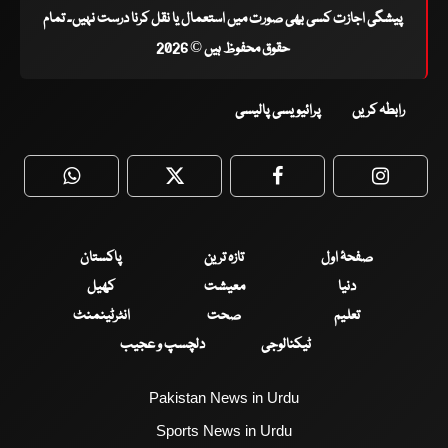
پیشگی اجازت کسی بھی صورت میں استعمال یا نقل کرنا درست نہیں۔ تمام
حقوق محفوظ ہیں © 2026
رابطہ کریں
پرائیویسی پالیسی
WhatsApp
Twitter
Facebook
Faceboo
صفحۂ اول
تازہ ترین
پاکستان
دنیا
معیشت
کھیل
تعلیم
صحت
انٹرٹینمنٹ
ٹیکنالوجی
دلچسپ و عجیب
Pakistan News in Urdu
Sports News in Urdu