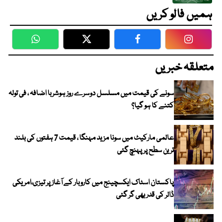
ہمیں فالو کریں
WhatsApp
Twitter
Facebook
Faceboo
متعلقہ خبریں
سونے کی قیمت میں مسلسل دوسرے روز ہوشربا اضافہ ، فی تولہ
کتنے کا ہو گیا؟
عالمی مارکیٹ میں سونا مزید مہنگا ، قیمت 7 ہفتوں کی بلند
ترین سطح پر پہنچ گئی
پاکستان اسٹاک ایکسچینج میں کاروبار کے آغاز پر تیزی،امریکی
ڈالر کی قدر بھی گر گئی