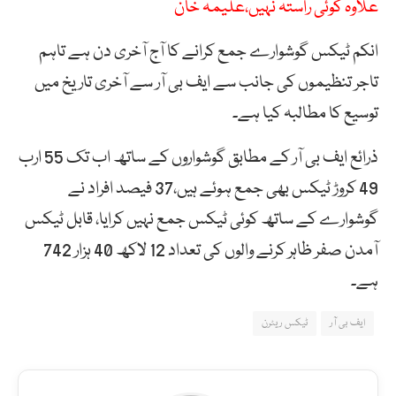
علاوہ کوئی راستہ نہیں،علیمہ خان
انکم ٹیکس گوشوارے جمع کرانے کا آج آخری دن ہے تاہم
تاجر تنظیموں کی جانب سے ایف بی آر سے آخری تاریخ میں
توسیع کا مطالبہ کیا ہے۔
ذرائع ایف بی آر کے مطابق گوشواروں کے ساتھ اب تک 55 ارب
49 کروڑ ٹیکس بھی جمع ہوئے ہیں،37 فیصد افراد نے
گوشوارے کے ساتھ کوئی ٹیکس جمع نہیں کرایا، قابل ٹیکس
آمدن صفر ظاہر کرنے والوں کی تعداد 12 لاکھ 40 ہزار 742
ہے۔
ایف بی آر
ٹیکس ریٹرن