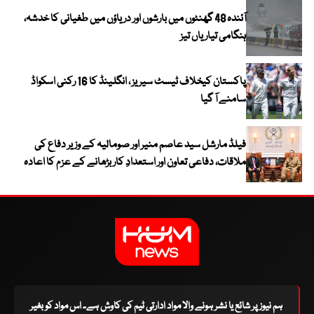
آئندہ 48 گھنٹوں میں بارشوں اور دریاؤں میں طغیانی کا خدشہ،
ہنگامی تیاریاں تیز
پاکستان کیخلاف ٹیسٹ سیریز ، انگلینڈ کا 16 رکنی اسکواڈ
سامنے آ گیا
فیلڈ مارشل سید عاصم منیر اور صومالیہ کے وزیر دفاع کی
ملاقات، دفاعی تعاون اور استعدادِ کار بڑھانے کے عزم کا اعادہ
ہم نیوز پر شائع یا نشر ہونے والا مواد ادارتی ٹیم کی کاوش ہے۔ اس مواد کو بغیر