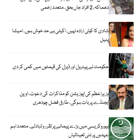
دھماکہ، 2 افراد جاں بحق، متعدد زخمی
شادی کا کوئی ارادہ نہیں، اکیلی بے حد خوش ہوں، امیشا
پٹیل
حکومت نے پیٹرول اور ڈیزل کی قیمتوں میں کمی کر دی
وزیراعظم کی اپوزیشن کو مذاکرات کی دعوت، اوپن
ایجنڈے پر بات ہوگی، طارق فضل چودھری
بیوروکریسی میں بڑے پیمانے پر تقرر و تبادلے، متعدد اہم
عہدوں پر نئی تعیناتیاں