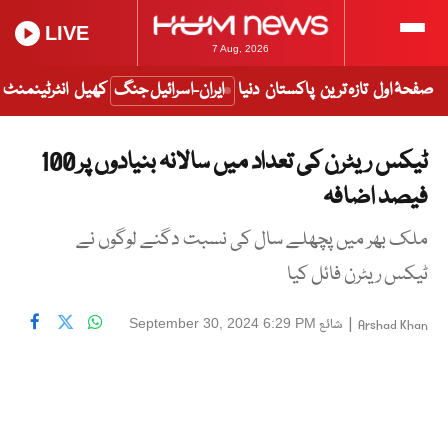
LIVE
7 Aug, 2026
صفحۂ اول
تازہ ترین
پاکستان
دنیا
ایران-اسرائیل جنگ
کھیل
انٹرٹینمنٹ
ٹیکس ریٹرن کی تعداد میں سالانہ بنیادوں پر 100
فیصد اضافہ
ملک بھر میں پچھلے سال کی نسبت دگنے لوگوں نے
ٹیکس ریٹرن فائل کیا
|
شائع
September 30, 2024 6:29 PM
Arshad Khan