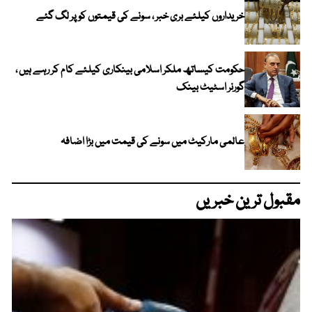
خریداروں کیلئے بری خبر ، سونے کی قیمتوں کو پر لگ گئے
حکومت کیساتھ ملکر اسلامی بینکاری کیلئے کام کر رہے ہیں ،
گورنر اسٹیٹ بینک
عالمی مارکیٹ میں سونے کی قیمت میں بڑا اضافہ
مقبول ترین خبریں