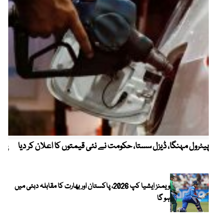
پیٹرول مہنگا، ڈیزل سستا، حکومت نے نئی قیمتوں کا اعلان کر دیا
پنج
ویمنز ایشیا کپ 2026، پاکستان اور بھارت کا مقابلہ دبئی میں
ہو گا