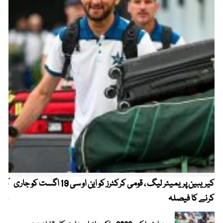
کیریبین پریمیئر لیگ ، قومی کرکٹرز کو این او سی 19 اگست کو جاری
آز
کرنے کا فیصلہ
چھی