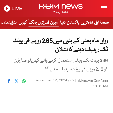
LIVE
7 Aug, 2026
صفحۂ اول
تازہ ترین
پاکستان
دنیا
ایران-اسرائیل جنگ
کھیل
انٹرٹینمنٹ
رواں ماہ بجلی کے بلوں میں 2.65 روپے فی یونٹ
تک ریلیف دینے کا اعلان
300 یونٹ تک بجلی استعمال کرنے والے گھریلو صارفین
کو 2.19 روپے فی یونٹ ریلیف ملے گا
|
شائع
September 12, 2024
Muhammad Zain Raza
10:31 AM