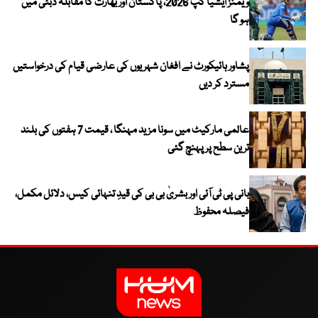
ویمنز ایشیا کپ 2026، پاکستان اور بھارت کا مقابلہ دبئی میں
ہو گا
پشاور ہائیکورٹ نے افغان شہریوں کی عارضی قیام کی درخواستیں
مسترد کر دیں
عالمی مارکیٹ میں سونا مزید مہنگا ، قیمت 7 ہفتوں کی بلند
ترین سطح پر پہنچ گئی
بانی پی ٹی آئی اور بشریٰ بی بی کی قیدِ تنہائی کیس، دلائل مکمل،
فیصلہ محفوظ