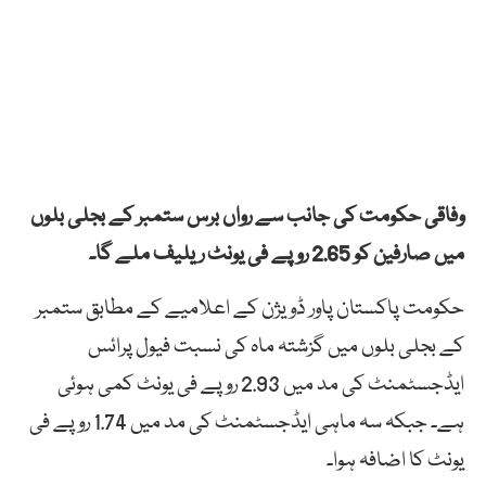
وفاقی حکومت کی جانب سے رواں برس ستمبر کے بجلی بلوں
میں صارفین کو 2.65 روپے فی یونٹ ریلیف ملے گا۔
حکومت پاکستان پاور ڈویژن کے اعلامیے کے مطابق ستمبر
کے بجلی بلوں میں گزشتہ ماہ کی نسبت فیول پرائس
ایڈجسٹمنٹ کی مد میں 2.93 روپے فی یونٹ کمی ہوئی
ہے۔ جبکہ سہ ماہی ایڈجسٹمنٹ کی مد میں 1.74 روپے فی
یونٹ کا اضافہ ہوا۔