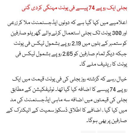
بجلی ایک روپے 74 پیسے فی یونٹ مہنگی کردی گئی
اعلامیے میں کہا گیا ہے کہ دونوں ایڈجسٹمنٹ ملا کر زرعی
اور 300 یونٹ تک بجلی استعمال کرنے والے گھریلو صارفین
کو ستمبر کے بلوں میں 2.19 روپے بشمول ٹیکس فی یونٹ
جبکہ دیگر تمام صارفین کو 2.65 روپے بشمول ٹیکس فی
یونٹ کا ریلیف ملے گا۔
خیال رہے کہ گزشتہ روز بجلی کی فی یونٹ قیمت میں ایک
روپے 74 پیسے کا اضافہ کیا گیا تھا۔ نوٹیفکیشن کے مطابق
بجلی کی قیمتوں میں اضافہ سہ ماہی ایڈجسٹمنٹ کی مد
میں کیا گیا ، اضافے کا اطلاق ڈسکوز سمیت کے الیکٹرک کے
صارفین پر بھی ہوگا۔