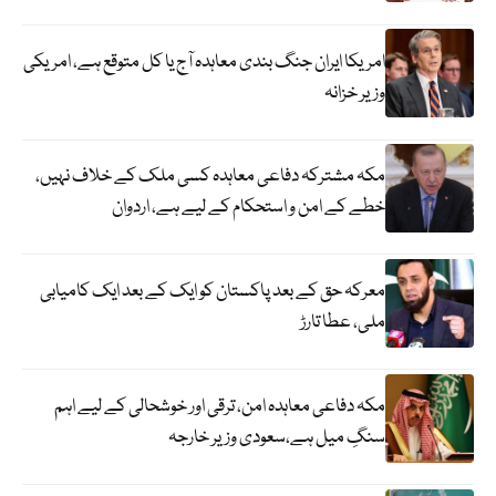
امریکا ایران جنگ بندی معاہدہ آج یا کل متوقع ہے، امریکی
وزیر خزانہ
مکہ مشترکہ دفاعی معاہدہ کسی ملک کے خلاف نہیں،
خطے کے امن و استحکام کے لیے ہے، اردوان
معرکہ حق کے بعد پاکستان کو ایک کے بعد ایک کامیابی
ملی، عطا تارڑ
مکہ دفاعی معاہدہ امن، ترقی اور خوشحالی کے لیے اہم
سنگِ میل ہے،سعودی وزیر خارجہ