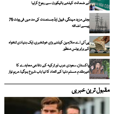
نے ضمانت کیلئے ہائیکورٹ سے رجوع کرلیا
بجلی مزید مہنگی، فیول ایڈجسٹمنٹ کی مد میں فی یونٹ 75
پیسے اضافہ
پی آئی اے ملازمین کیلئے بڑی خوشخبری، ایک بنیادی تنخواہ
کے برابر بونس منظور
پاکستان، سعودی عرب اور ترکیہ کے دفاعی معاہدے کا
خیرمقدم، مسلم دنیا کے اتحاد کا نیا باب شروع ہوگیا، مریم نواز
مقبول ترین خبریں