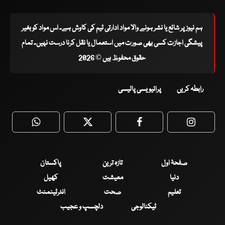
ہم نیوز پر شائع یا نشر ہونے والا مواد ادارتی ٹیم کی کاوش ہے۔ اس مواد کو بغیر
پیشگی اجازت کسی بھی صورت میں استعمال یا نقل کرنا درست نہیں۔ تمام
حقوق محفوظ ہیں © 2026
رابطہ کریں
پرائیویسی پالیسی
WhatsApp
Twitter
Facebook
Faceboo
صفحۂ اول
تازہ ترین
پاکستان
دنیا
معیشت
کھیل
تعلیم
صحت
انٹرٹینمنٹ
ٹیکنالوجی
دلچسپ و عجیب