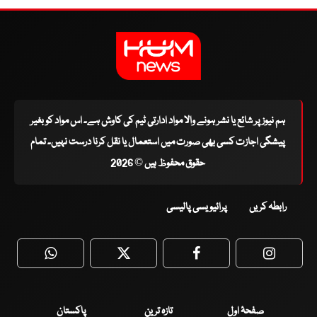
ہم نیوز پر شائع یا نشر ہونے والا مواد ادارتی ٹیم کی کاوش ہے۔ اس مواد کو بغیر
پیشگی اجازت کسی بھی صورت میں استعمال یا نقل کرنا درست نہیں۔ تمام
حقوق محفوظ ہیں © 2026
رابطہ کریں
پرائیویسی پالیسی
WhatsApp
Twitter
Facebook
Faceboo
صفحۂ اول
تازہ ترین
پاکستان