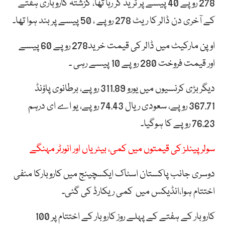
278 روپے 40 پیسے پر ٹریڈ کر رہا تھا، گزشتہ کاروباری ہفتے
کے آخری دن ڈالر کا ریٹ 278 روپے ، 50 پیسے پر بند ہوا تھا۔
اوپن مارکیٹ میں ڈالر کی قیمت خرید278 روپے 60 پیسے
اور قیمت فروخت 280 روپے 10 پیسے رہی ۔
دیگر بڑی کرنسیوں میں یورو 311.89 روپے، برطانوی پاؤنڈ
367.71 روپے، سعودی ریال 74.43 روپے، یو اے ای درہم
76.23 روپے کا ہوگیا۔
سولر پینلز کی قیمتوں میں کمی، بیٹریاں اور انورٹر مہنگے
دوسری جانب پاکستان اسٹاک ایکسچینج میں کاروبارکا منفی
اختتام ہوا،انڈیکس میں کمی ریکارڈ کی گئی۔
کاروبار کے ہفتے کے پہلے روز کاروبار کے اختتام پر 100