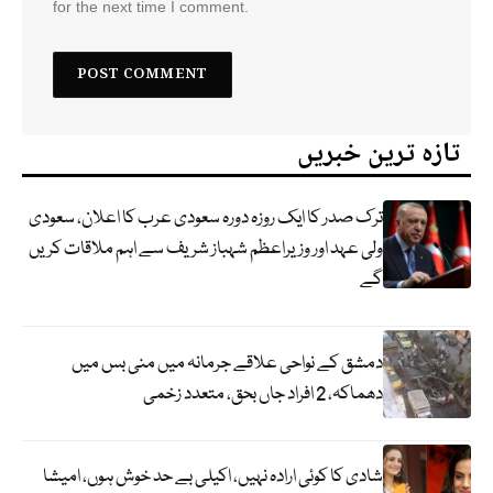
for the next time I comment.
تازہ ترین خبریں
ترک صدر کا ایک روزہ دورہ سعودی عرب کا اعلان، سعودی
ولی عہد اور وزیراعظم شہباز شریف سے اہم ملاقات کریں
گے
دمشق کے نواحی علاقے جرمانہ میں منی بس میں
دھماکہ، 2 افراد جاں بحق، متعدد زخمی
شادی کا کوئی ارادہ نہیں، اکیلی بے حد خوش ہوں، امیشا