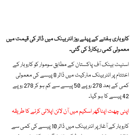
کاروباری ہفتے کے پہلے روز انٹربینک میں ڈالر کی قیمت میں
معمولی کمی ریکارڈ کی گئی۔
اسٹیٹ بینک آف پاکستان کے مطابق سوموار کو کاروبار کے
اختتام پر انٹربینک مارکیٹ میں ڈالر 8 پیسے کی معمولی
کمی کے بعد 278 روپے 50 پیسے سے کم ہو کر 278 روپے
42 پیسے کا ہو گیا۔
اپنی چھت اپناگھر اسکیم میں آن لائن اپلائی کرنے کا طریقہ
کاروبار کے آغاز پر انٹربینک میں ڈالر 10 پیسے کی کمی سے