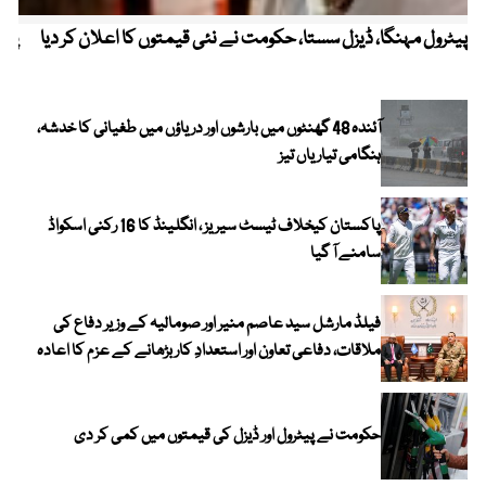
پیٹرول مہنگا، ڈیزل سستا، حکومت نے نئی قیمتوں کا اعلان کر دیا
پنج
آئندہ 48 گھنٹوں میں بارشوں اور دریاؤں میں طغیانی کا خدشہ،
ہنگامی تیاریاں تیز
پاکستان کیخلاف ٹیسٹ سیریز ، انگلینڈ کا 16 رکنی اسکواڈ
سامنے آ گیا
فیلڈ مارشل سید عاصم منیر اور صومالیہ کے وزیر دفاع کی
ملاقات، دفاعی تعاون اور استعدادِ کار بڑھانے کے عزم کا اعادہ
حکومت نے پیٹرول اور ڈیزل کی قیمتوں میں کمی کر دی