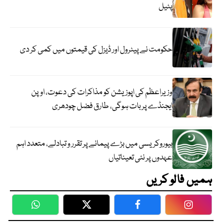
پٹیل
حکومت نے پیٹرول اور ڈیزل کی قیمتوں میں کمی کر دی
وزیراعظم کی اپوزیشن کو مذاکرات کی دعوت، اوپن
ایجنڈے پر بات ہوگی، طارق فضل چودھری
بیوروکریسی میں بڑے پیمانے پر تقرر و تبادلے، متعدد اہم
عہدوں پر نئی تعیناتیاں
ہمیں فالو کریں
WhatsApp
Twitter
Facebook
Faceboo