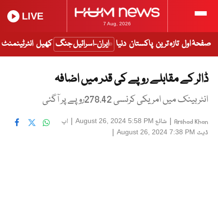
LIVE
7 Aug, 2026
صفحۂ اول
تازہ ترین
پاکستان
دنیا
ایران-اسرائیل جنگ
کھیل
انٹرٹینمنٹ
ڈالر کے مقابلے روپے کی قدر میں اضافہ
انٹربینک میں امریکی کرنسی 278.42روپے پر آگئی
|
شائع
|
اپ
August 26, 2024 5:58 PM
Arshad Khan
ڈیٹ
|
August 26, 2024 7:38 PM