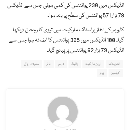
انڈیکس میں 230 پوائنٹس کی کمی ہوئی جس سے انڈیکس
78 ہزار 571 پوائنٹس کی سطح پر بند ہوا۔
کاروبار کےآغاز پراسٹاک مارکیٹ میں تیزی کا رجحان دیکھا
گیا۔ 100 انڈیکس میں 305 پوائنٹس کا اضافہ ہوا جس سے
انڈیکس 79 ہزار 62 پوائنٹس پر پہنچ گیا۔
انٹربینک
اوپن مارکیٹ
پائونڈ
درہم
ڈالر
سعودی ریال
کرنسیز
یورو