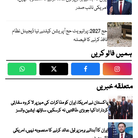
امریکی نائب صدر
حج 2027: پرائیویٹ حج آپریشن کیلئے نیا ڈیجیٹل نظام
نافذ کرنے کا فیصلہ
ہمیں فالو کریں
WhatsApp
Twitter
Facebook
Faceboo
متعلقہ خبریں
پاکستان نے امریکا، ایران کو مذاکرات کی میز پر لا کر وہ سفارتی
کردار اداکیا جو بڑی طاقتیں نہ کرسکیں، ساؤتھ ایشین وائسز
ایران کا آبنائے ہرمز پر ٹول عائد کرنے کا منصوبہ نہیں، امریکی