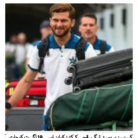
کیریبین پریمیئر لیگ ، قومی کرکٹرز کو این او سی 19 اگست کو جاری
آز