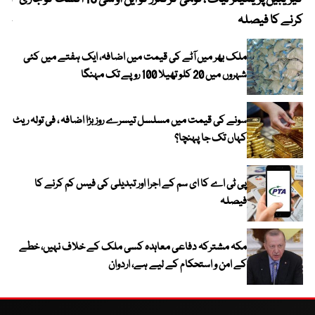
کرنے کا فیصلہ
چھی
ملک بھر میں آٹے کی قیمت میں اضافہ، ایک ہفتے میں کئی
شہروں میں 20 کلو تھیلا 100 روپے تک مہنگا
سونے کی قیمت میں مسلسل تیسرے روز بڑا اضافہ ، فی تولہ ریٹ
کہاں تک جا پہنچا؟
پی ٹی اے کا ای سم کے اجرا اور تبدیلی کی فیس کم کرنے کا
فیصلہ
مکہ مشترکہ دفاعی معاہدہ کسی ملک کے خلاف نہیں، خطے
کے امن و استحکام کے لیے ہے، اردوان