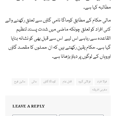
مطالبہ کیا ہے۔
مالی حکام کے مطابق کوماگا نامی گاؤں سے تعلق رکھنے والے
کئی افراد کو تعلق چونکہ ماضی میں شدت پسند تنظیم
القاعدہ سے رہاہے اس لیے اس سے قبل بھی کو نشانہ بنایا
گیا ہے۔ حکام یقین رکھتے ہیں کہ ان حملوں کا مقصد گاؤں
اوروہاں کے لوگوں پر دباؤ بڑھانا ہے۔
فولا افراد
فولانی گروہ
قتل عام
کوماگا گاؤں
مالی
مالین فوج
مغربی افریقہ
LEAVE A REPLY