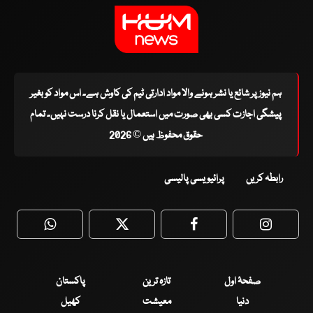
ہم نیوز پر شائع یا نشر ہونے والا مواد ادارتی ٹیم کی کاوش ہے۔ اس مواد کو بغیر
پیشگی اجازت کسی بھی صورت میں استعمال یا نقل کرنا درست نہیں۔ تمام
حقوق محفوظ ہیں © 2026
رابطہ کریں
پرائیویسی پالیسی
WhatsApp
Twitter
Facebook
Faceboo
صفحۂ اول
تازہ ترین
پاکستان
دنیا
معیشت
کھیل