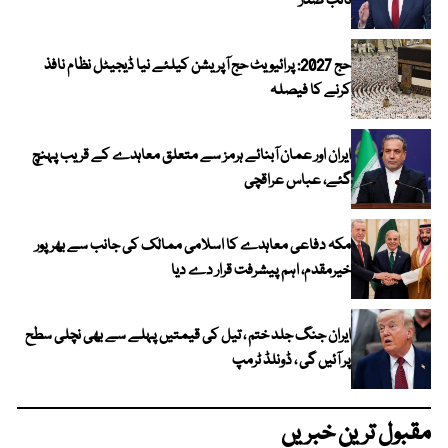
نائب صدر
حج 2027: پرائیویٹ حج آپریشن کیلئے نیا ڈیجیٹل نظام نافذ
کرنے کا فیصلہ
ایران اور عمان آبنائے ہرمز سے متعلق معاہدے کے قریب پہنچ
گئے، عباس عراقچی
مکہ دفاعی معاہدے کا اسلامی ممالک کی جانب سے بھرپور
خیرمقدم، اہم پیشرفت قرار دے دیا
ایران جنگ جلد ختم ، تیل کی قیمتیں پہلے سے بھی نچلی سطح
پر آئیں گی ، ڈونلڈ ٹرمپ
مقبول ترین خبریں