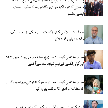
پاکستان نے امریکا، ایران کو مذاکرات کی میز پر لا کر وہ
سفارتی کردار اداکیا جو بڑی طاقتیں نہ کرسکیں، ساؤتھ
ایشین وائسز
جماعت اسلامی کا 16 اگست سے ملک بھر میں بیک
وقت دھرنوں کا اعلان
میر رضا علی کیس: دوسری پوسٹ مارٹم رپورٹ میں تشدد
اور گولی لگنے کے اہم شواہد سامنے آگئے
میر رضا علی کیس، جبران ناصر کا تفتیشی ٹیم تبدیل کرنے
کا مطالبہ، والدین کا موقف بھی آ گیا
ایران کا آبنائے ہرمز پر ٹول عائد کرنے کا منصوبہ نہیں،