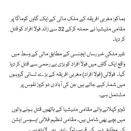
بماکو: مغربی افریقہ کے ملک مالی کے ایک گاوں کوماگا پر
مقامی ملیشیا نے حملہ کرکے 32 سے زائد فولا افراد کو قتل
کر دیا۔
غیر ملکی خبر رساں ایجنسی کے مطابق مالی کے وسط میں
واقع ایک گاؤں میں فولا افراد کو بڑی بے رحمی سے قتل کر دیا
گیا۔ فولانی (فولا افراد) مغربی افریقہ کے بڑے لسانی گروہوں
میں شمار کیے جاتے ہیں جن کی آبادی دو کروڑ نفوس پر
مشتمل ہے۔
ڈوزو کہلانے والے مقامی ملیشیا کے ہاتھوں قتل ہونے والوں
میں بچے بھی شامل ہیں۔ مقامی تنظیم فلانی ایسوسی ایشن
کے مطابق دس کے قریب لوگ ابھی بھی لاپتہ ہیں۔