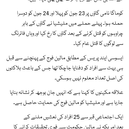
کوماگا نامی گاؤں پر 23 جون کو پہلا اور 24 جون کو دوسرا
حملہ ہوا۔ پہلے حملے میں ملیشیا نے گاؤں کے باہر
چراوہوں کو قتل کرنے کے بعد گاؤں کا رخ کیا اور وہاں فائرنگ
سے لوگوں کا قتل عام کیا۔
ایسوسی ایٹد پریس کے مطابق مالین فوج کے پہنچنے سے قبل
ہی بہت سے افراد کو دفنایا جاچکا تھا جس کے باعث ہلاکتوں
کی اصل تعداد معلوم نہیں ہوسکی۔
علاقہ مکینوں کا کہنا ہے کہ انہیں جان بوجھ کر نشانہ بنایا
جارہا ہے اور ملیشیا کو مالین فوج کی حمایت حاصل ہے۔
ایک اجتماعی قبر سے 25 افراد کی نعشیں ملنے کے
بعد امریکہ نے مالین حکومت سے فوری تحقیقات کرانے کا