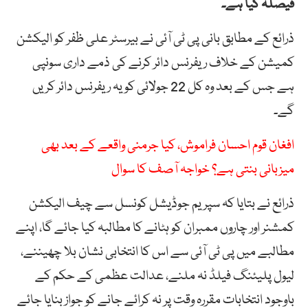
فیصلہ کیا ہے۔
ذرائع کے مطابق بانی پی ٹی آئی نے بیرسٹر علی ظفر کو الیکشن
کمیشن کے خلاف ریفرنس دائر کرنے کی ذمے داری سونپی
ہے جس کے بعد وہ کل 22 جولائی کو یہ ریفرنس دائر کریں
گے۔
افغان قوم احسان فراموش، کیا جرمنی واقعے کے بعد بھی
میزبانی بنتی ہے؟ خواجہ آصف کا سوال
ذرائع نے بتایا کہ سپریم جوڈیشل کونسل سے چیف الیکشن
کمشنر اور چاروں ممبران کو ہٹانے کا مطالبہ کیا جائے گا، اپنے
مطالبے میں پی ٹی آئی سے اس کا انتخابی نشان بلا چھیننے،
لیول پلیئنگ فیلڈ نہ ملنے، عدالت عظمی کے حکم کے
باوجود انتخابات مقررہ وقت پر نہ کرائے جانے کو جواز بنایا جائے