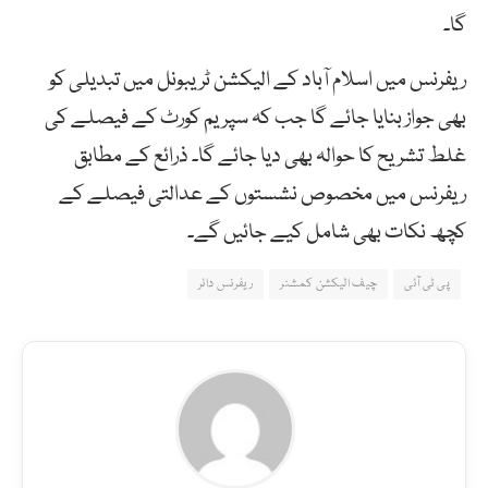
گا۔
ریفرنس میں اسلام آباد کے الیکشن ٹریبونل میں تبدیلی کو
بھی جواز بنایا جائے گا جب کہ سپریم کورٹ کے فیصلے کی
غلط تشریح کا حوالہ بھی دیا جائے گا۔ ذرائع کے مطابق
ریفرنس میں مخصوص نشستوں کے عدالتی فیصلے کے
کچھ نکات بھی شامل کیے جائیں گے۔
پی ٹی آئی
چیف الیکشن کمشنر
ریفرنس دائر