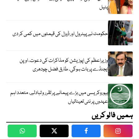
پٹیل
حکومت نے پیٹرول اور ڈیزل کی قیمتوں میں کمی کر دی
وزیراعظم کی اپوزیشن کو مذاکرات کی دعوت، اوپن
ایجنڈے پر بات ہوگی، طارق فضل چودھری
بیوروکریسی میں بڑے پیمانے پر تقرر و تبادلے، متعدد اہم
عہدوں پر نئی تعیناتیاں
ہمیں فالو کریں
WhatsApp
Twitter
Facebook
Faceboo