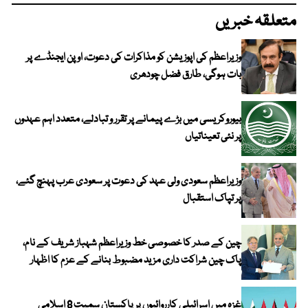
متعلقہ خبریں
وزیراعظم کی اپوزیشن کو مذاکرات کی دعوت، اوپن ایجنڈے پر
بات ہوگی، طارق فضل چودھری
بیوروکریسی میں بڑے پیمانے پر تقرر و تبادلے، متعدد اہم عہدوں
پر نئی تعیناتیاں
وزیراعظم سعودی ولی عہد کی دعوت پر سعودی عرب پہنچ گئے،
پر تپاک استقبال
چین کے صدر کا خصوصی خط وزیراعظم شہباز شریف کے نام،
پاک چین شراکت داری مزید مضبوط بنانے کے عزم کا اظہار
غزہ میں اسرائیلی کارروائیوں پر پاکستان سمیت 8 اسلامی