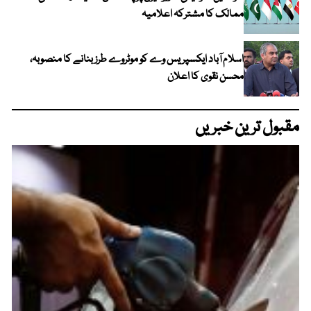
ممالک کا مشترکہ اعلامیہ
اسلام آباد ایکسپریس وے کو موٹروے طرز بنانے کا منصوبہ،
محسن نقوی کا اعلان
مقبول ترین خبریں