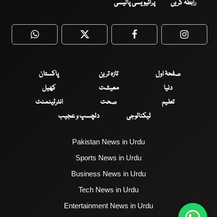
رابطہ کریں
پرائیویسی پالیسی
WhatsApp
Twitter
Facebook
Faceboo
صفحۂ اول
تازہ ترین
پاکستان
دنیا
معیشت
کھیل
تعلیم
صحت
انٹرٹینمنٹ
ٹیکنالوجی
دلچسپ و عجیب
Pakistan News in Urdu
Sports News in Urdu
Business News in Urdu
Tech News in Urdu
Entertainment News in Urdu