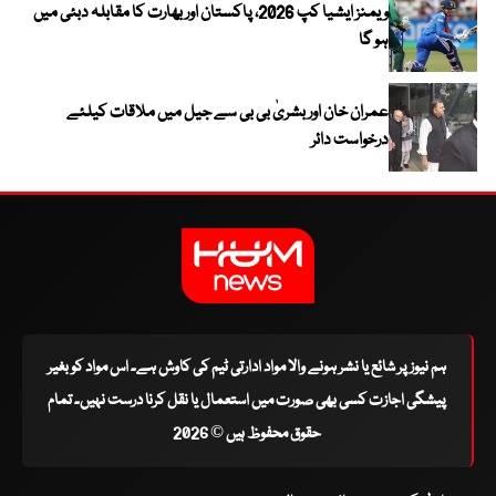
ویمنز ایشیا کپ 2026، پاکستان اور بھارت کا مقابلہ دبئی میں
ہو گا
عمران خان اور بشریٰ بی بی سے جیل میں ملاقات کیلئے
درخواست دائر
ہم نیوز پر شائع یا نشر ہونے والا مواد ادارتی ٹیم کی کاوش ہے۔ اس مواد کو بغیر
پیشگی اجازت کسی بھی صورت میں استعمال یا نقل کرنا درست نہیں۔ تمام
حقوق محفوظ ہیں © 2026