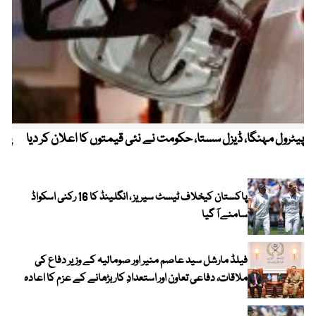
پیٹرول مہنگا، ڈیزل سستا، حکومت نے نئی قیمتوں کا اعلان کر دیا
پنج
پاکستان کیخلاف ٹیسٹ سیریز ، انگلینڈ کا 16 رکنی اسکواڈ
سامنے آ گیا
فیلڈ مارشل سید عاصم منیر اور صومالیہ کے وزیر دفاع کی
ملاقات، دفاعی تعاون اور استعدادِ کار بڑھانے کے عزم کا اعادہ