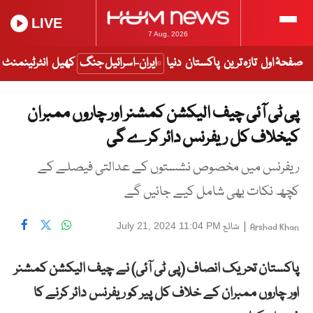
LIVE
7 Aug, 2026
صفحۂ اول
تازہ ترین
پاکستان
دنیا
ایران-اسرائیل جنگ
کھیل
انٹرٹینمنٹ
پی ٹی آئی چیف الیکشن کمشنر اور چاروں ممبران
کیخلاف کل ریفرنس دائر کرے گی
ریفرنس میں مخصوص نشستوں کے عدالتی فیصلے کے
کچھ نکات بھی شامل کیے جائیں گے
|
شائع
July 21, 2024 11:04 PM
Arshad Khan
پاکستان تحریک انصاف (پی ٹی آئی) نے چیف الیکشن کمشنر
اور چاروں ممبران کے خلاف کل پیر کو ریفرنس دائر کرنے کا