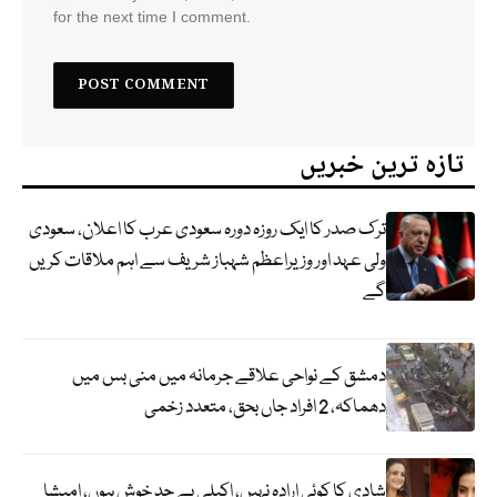
for the next time I comment.
تازہ ترین خبریں
ترک صدر کا ایک روزہ دورہ سعودی عرب کا اعلان، سعودی
ولی عہد اور وزیراعظم شہباز شریف سے اہم ملاقات کریں
گے
دمشق کے نواحی علاقے جرمانہ میں منی بس میں
دھماکہ، 2 افراد جاں بحق، متعدد زخمی
شادی کا کوئی ارادہ نہیں، اکیلی بے حد خوش ہوں، امیشا