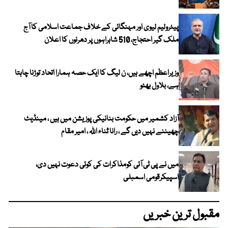
پیٹرولیم لیوی اور مہنگائی کے خلاف جماعت اسلامی کا آج
ملک گیر احتجاج، 510 شاہراہوں پر دھرنوں کا اعلان
وزیراعظم اچھے ہیں، ن لیگ کا ایک حصہ ہمارا اتحاد توڑنا چاہتا
ہے، بلاول بھٹو
آزاد کشمیر میں حکومت بنانیکی پوزیشن میں ہیں ، مینڈیٹ
چھیننے نہیں دیں گے ، رانا ثناء اللہ ، امیر مقام
میں نے پی ٹی آئی کومذاکرات کی کوئی دعوت نہیں دی،
اسپیکرقومی اسمبلی
مقبول ترین خبریں