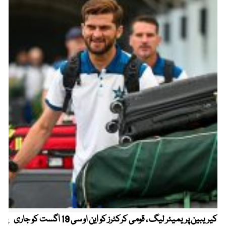
کیریبین پریمیئر لیگ ، قومی کرکٹرز کو این او سی 19 اگست کو جاری
پیٹ