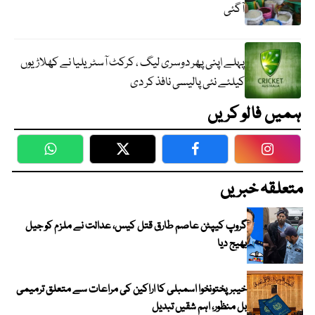
آگئی
پہلے اپنی پھر دوسری لیگ ، کرکٹ آسٹریلیا نے کھلاڑیوں
کیلئے نئی پالیسی نافذ کر دی
ہمیں فالو کریں
WhatsApp
Twitter
Facebook
Faceboo
متعلقہ خبریں
گروپ کیپٹن عاصم طارق قتل کیس، عدالت نے ملزم کو جیل
بھیج دیا
خیبرپختونخوا اسمبلی کا اراکین کی مراعات سے متعلق ترمیمی
بل منظور، اہم شقیں تبدیل