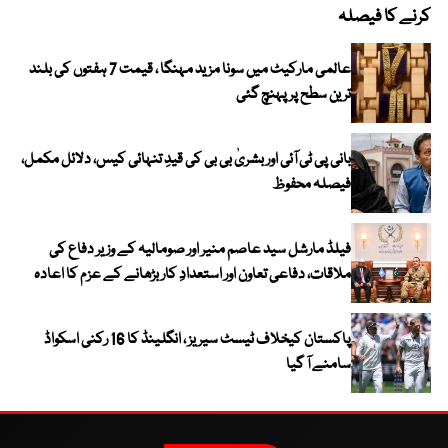
کرنے کا فیصلہ
عالمی مارکیٹ میں سونا مزید مہنگا ، قیمت 7 ہفتوں کی بلند
ترین سطح پر پہنچ گئی
بانی پی ٹی آئی اور بشریٰ بی بی کی قیدِ تنہائی کیس، دلائل مکمل،
فیصلہ محفوظ
فیلڈ مارشل سید عاصم منیر اور صومالیہ کے وزیر دفاع کی
ملاقات، دفاعی تعاون اور استعدادِ کار بڑھانے کے عزم کا اعادہ
پاکستان کیخلاف ٹیسٹ سیریز ، انگلینڈ کا 16 رکنی اسکواڈ
سامنے آ گیا