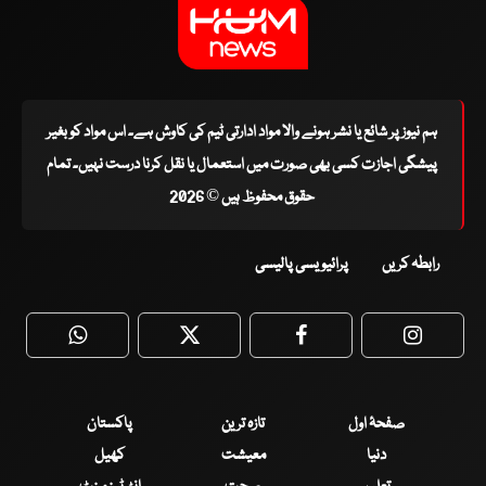
ہم نیوز پر شائع یا نشر ہونے والا مواد ادارتی ٹیم کی کاوش ہے۔ اس مواد کو بغیر
پیشگی اجازت کسی بھی صورت میں استعمال یا نقل کرنا درست نہیں۔ تمام
حقوق محفوظ ہیں © 2026
رابطہ کریں
پرائیویسی پالیسی
WhatsApp
Twitter
Facebook
Faceboo
صفحۂ اول
تازہ ترین
پاکستان
دنیا
معیشت
کھیل