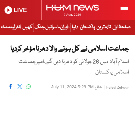
LIVE
7 Aug, 2026
صفحۂ اول
تازہ ترین
پاکستان
دنیا
ایران-اسرائیل جنگ
کھیل
انٹرٹینمنٹ
جماعت اسلامی نے کل ہونے والا دھرنا مؤخر کردیا
اسلام آباد میں 26جولائی کو دھرنا دیں گے،امیرجماعت
اسلامی پاکستان
|
شائع
July 11, 2024 5:29 PM
Faisal Zaheer