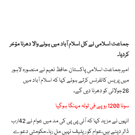
جماعت اسلامی نے کل اسلام آباد میں ہونے والا دھرنا مؤخر
کردیا۔
امیرجماعت اسلامی پاکستان حافظ نعیم نے منصورہ لاہور
میں پریس کانفرنس کرتے ہوئے کہا کہ اسلام آباد میں
26جولائی کو دھرنا دیں گے۔
سونا 1200 روپے فی تولہ مہنگا ہوگیا
انہوں نے مزید کہا کہ آئی پی پی کی مد میں عوام نے 42ارب
ڈالر دیئے ہیں،عوام کو ریلیف نہیں مل رہا۔حکومتی دعوے