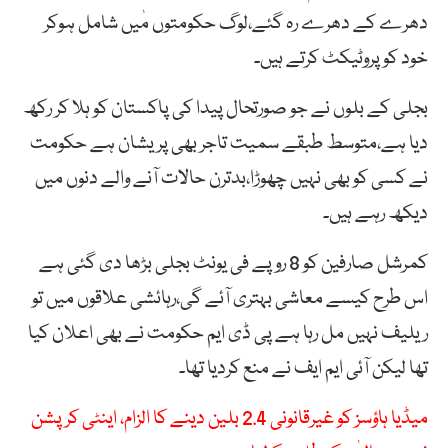
دھرے کے دھرے رہ گئے،لوگ حکومتوں مٰیں شامل ہوکر
خود کو پروٹیکٹ کرتے ہیں۔
بجلی کے بلوں نے جو صورتحال پیدا کی پاکستان کو ہلا کر رکھ
دیا ہے،متوسط طبقے سمیت تاجر بھی پریشان ہے حکومت
نے کسی کو بھی نہیں چھوڑا،بدترن حالات آنے والے دنوں میں
دیکھ رہے ہیں۔
کمرشل صارفین کو 8 روپے فی یونٹ بجلی بڑھا دی گئی ہے
اس طرح کیسے معاشی بہتری آئے گی،رہائشی علاقوں میں تو
ریلیف نہیں مل رہا ہے پی ڈی ایم حکومت نے بھی اعلان کیا
تھا لیکن آئی ایم ایف نے منع کردیا تھا۔
میڈیا ہاؤسز کو غیرقانونی 2.4 بلین دینے کا الزام، اینٹی کرپشن