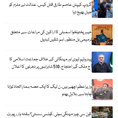
گروپ کیپٹن عاصم طارق قتل کیس، عدالت نے ملزم کو
جیل بھیج دیا
خیبرپختونخوا اسمبلی کا اراکین کی مراعات سے متعلق
ترمیمی بل منظور، اہم شقیں تبدیل
پیٹرولیم لیوی اور مہنگائی کے خلاف جماعت اسلامی کا
آج ملک گیر احتجاج، 510 شاہراہوں پر دھرنوں کا اعلان
وزیراعظم اچھے ہیں، ن لیگ کا ایک حصہ ہمارا اتحاد توڑنا
چاہتا ہے، بلاول بھٹو
کون سی چیز مہنگی ہوئی ،کونسی سستی؟ ہفتہ وار رپورٹ