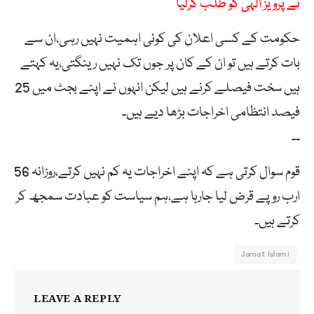
نے پرویز الہٰی کو طلب کرلیا
حکومت کے کسی اعلان کی کوئی اہمیت نہیں رہی،ان سے
بات کرتے ہیں تو ان کے کان پر جوں تک نہیں رینگتی،یہ کہتے
ہیں سخت فیصلے کرنے ہیں لیکن انہوں نے اپنے بجٹ میں 25
فیصد انتظامی اخراجات بڑھا دیے ہیں۔
۔۔
قوم سوال کرتی ہے کہ اپنے اخراجات یہ کم نہیں کرتے،روزانہ 56
ارب روپے قرض لیا جارہا ہے،ہم سیاست کو عبادت سمجھ کر
کرتے ہیں۔
Jamat Islami
LEAVE A REPLY