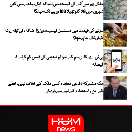
ملک بھر میں آٹے کی قیمت میں اضافہ، ایک ہفتے میں کئی
شہروں میں 20 کلو تھیلا 100 روپے تک مہنگا
سونے کی قیمت میں مسلسل تیسرے روز بڑا اضافہ ، فی تولہ ریٹ
کہاں تک جا پہنچا؟
پی ٹی اے کا ای سم کے اجرا اور تبدیلی کی فیس کم کرنے کا
فیصلہ
مکہ مشترکہ دفاعی معاہدہ کسی ملک کے خلاف نہیں، خطے
کے امن و استحکام کے لیے ہے، اردوان