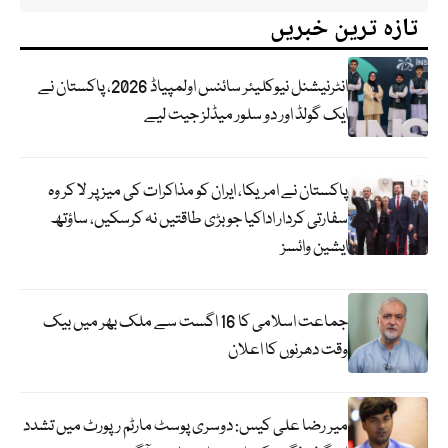
تازہ ترین خبریں
انٹرنیشنل نیوکلیئر سائنس اولمپیاڈ 2026، پاکستان نے
ایک گولڈ اور دو سلور میڈلز جیت لیے
پاکستان نے امریکا، ایران کو مذاکرات کی میز پر لا کر وہ
سفارتی کردار اداکیا جو بڑی طاقتیں نہ کرسکیں، ساؤتھ
ایشین وائسز
جماعت اسلامی کا 16 اگست سے ملک بھر میں بیک
وقت دھرنوں کا اعلان
میر رضا علی کیس: دوسری پوسٹ مارٹم رپورٹ میں تشدد