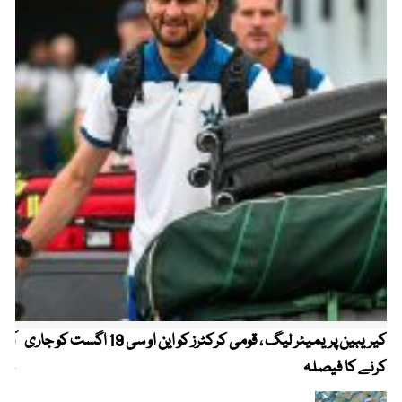
کیریبین پریمیئر لیگ ، قومی کرکٹرز کو این او سی 19 اگست کو جاری
آز
کرنے کا فیصلہ
چھی