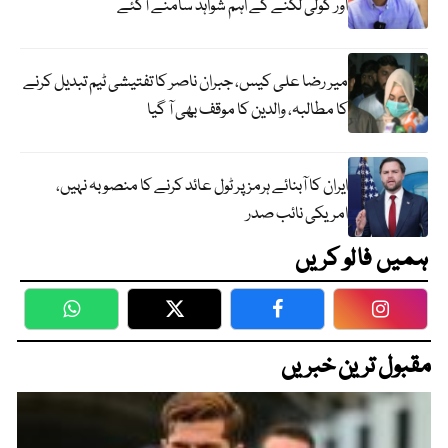
اور گولی لگنے کے اہم شواہد سامنے آگئے
میر رضا علی کیس، جبران ناصر کا تفتیشی ٹیم تبدیل کرنے
کا مطالبہ، والدین کا موقف بھی آ گیا
ایران کا آبنائے ہرمز پر ٹول عائد کرنے کا منصوبہ نہیں،
امریکی نائب صدر
ہمیں فالو کریں
WhatsApp
Twitter
Facebook
Faceboo
مقبول ترین خبریں