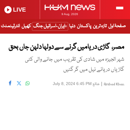
LIVE
9 Aug, 2026
صفحۂ اول
تازہ ترین
پاکستان
دنیا
ایران-اسرائیل جنگ
کھیل
انٹرٹینمنٹ
مصر، گاڑی دریامیں گرنے سے دولہا دلہن جاں بحق
شہر الجیزہ میں شادی کی تقریب میں جانے والی کئی
گاڑیاں دریائے نیل میں گر گئیں
|
شائع
July 8, 2024 6:45 PM
Arshad Khan