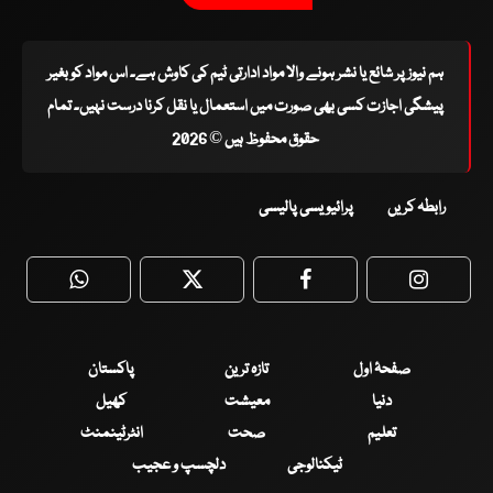
ہم نیوز پر شائع یا نشر ہونے والا مواد ادارتی ٹیم کی کاوش ہے۔ اس مواد کو بغیر
پیشگی اجازت کسی بھی صورت میں استعمال یا نقل کرنا درست نہیں۔ تمام
حقوق محفوظ ہیں © 2026
رابطہ کریں
پرائیویسی پالیسی
WhatsApp
Twitter
Facebook
Faceboo
صفحۂ اول
تازہ ترین
پاکستان
دنیا
معیشت
کھیل
تعلیم
صحت
انٹرٹینمنٹ
ٹیکنالوجی
دلچسپ و عجیب