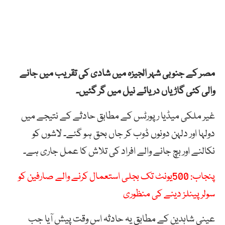
مصر کے جنوبی شہر الجیزہ میں شادی کی تقریب میں جانے
والی کئی گاڑیاں دریائے نیل میں گر گئیں۔
غیر ملکی میڈیا رپورٹس کے مطابق حادثے کے نتیجے میں
دولہا اور دلہن دونوں ڈوب کر جاں بحق ہو گئے۔ لاشوں کو
نکالنے اور بچ جانے والے افراد کی تلاش کا عمل جاری ہے۔
پنجاب: 500یونٹ تک بجلی استعمال کرنے والے صارفین کو
سولر پینلز دینے کی منظوری
عینی شاہدین کے مطابق یہ حادثہ اس وقت پیش آیا جب