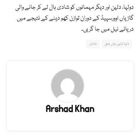
دولہا، دلہن اور دیگر مہمانوں کو شادی ہال لے کر جانے والی
گاڑیاں اوورسپیڈ کے دوران توازن کھو دینے کے نتیجے میں
دریائے نیل میں جا گریں۔
دلہا دلہن جاں بحق
شادی
Arshad Khan