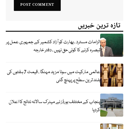
تازہ ترین خبریں
الزامات مسترد ، بھارت کو آزاد کشمیر کے جمہوری عمل پر
تبصرہ کرنے کا کوئی حق نہیں ، دفتر خارجہ
عالمی مارکیٹ میں سونا مزید مہنگا ، قیمت 7 ہفتوں کی
بلند ترین سطح پر پہنچ گئی
پنجاب کے مختلف بورڈز نے میٹرک سالانہ نتائج کا اعلان
کردیا