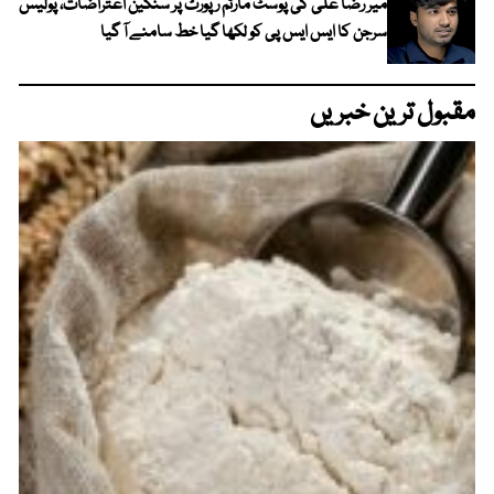
میر رضا علی کی پوسٹ مارٹم رپورٹ پر سنگین اعتراضات، پولیس
سرجن کا ایس ایس پی کو لکھا گیا خط سامنے آ گیا
مقبول ترین خبریں