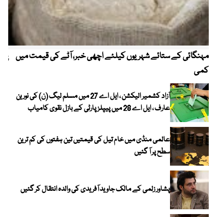
مہنگائی کے ستائے شہریوں کیلئے اچھی خبر، آٹے کی قیمت میں
پیٹ
کمی
آزاد کشمیر الیکشن ، ایل اے 27 میں مسلم لیگ (ن) کی نورین
عارف ، ایل اے 28 میں پیپلز پارٹی کے بازل نقوی کامیاب
عالمی منڈی میں خام تیل کی قیمتیں تین ہفتوں کی کم ترین
سطح پر آ گئیں
پشاور زلمی کے مالک جاوید آفریدی کی والدہ انتقال کر گئیں