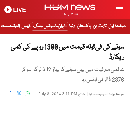
LIVE
6 Aug, 2026
صفحۂ اول
تازہ ترین
پاکستان
دنیا
ایران-اسرائیل جنگ
کھیل
انٹرٹینمنٹ
سونے کی فی تولہ قیمت میں 1300 روپے کی کمی
ریکارڈ
عالمی مارکیٹ میں بھی سونے کا بھاؤ 12 ڈالر کم ہو کر
2376 ڈالر فی اونس رہا
|
شائع
July 8, 2024 3:11 PM
Muhammad Zain Raza