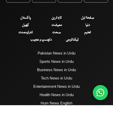
WhatsApp
Twitter
Facebook
Faceboo
صفحۂ اول
تازہ ترین
پاکستان
دنیا
معیشت
کھیل
تعلیم
صحت
انٹرٹینمنٹ
ٹیکنالوجی
دلچسپ و عجیب
Pakistan News in Urdu
Sports News in Urdu
Business News in Urdu
Tech News in Urdu
Entertainment News in Urdu
Health News in Urdu
Hum News English