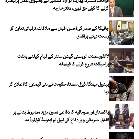
الزامات مسترد ، بھارت کو آزاد کشمیر کے جمہوری عمل پر تبصرہ
کرنے کا کوئی حق نہیں ، دفتر خارجہ
جائیکا کے صدر کی احسن اقبال سے ملاقات، ترقیاتی تعاون کو
وسعت دینے پر اتفاق
لاانفورسمنٹ انویسٹی گیشن سنٹر کے قیام کیلئے پائلٹ
پراجیکٹ شروع کرنے کا فیصلہ
پیٹرول مہنگا، ڈیزل سستا، حکومت نے نئی قیمتوں کا اعلان کر
دیا
پاکستان اور صومالیہ کا دفاعی تعاون مزید مضبوط بنانے پر
اتفاق، صومالی وزیر دفاع کی نیول اور ایئرہیڈ کوارٹرز آمد