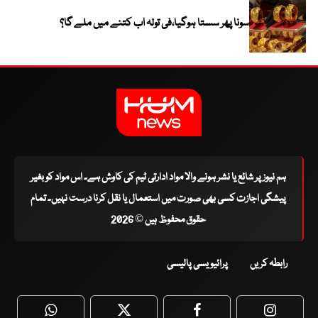
سونا پھر سستا ہوگیا،فی تولہ اب کتنے میں ملے گا؟
ہم نیوز پر شائع یا نشر ہونے والا مواد ادارتی ٹیم کی کاوش ہے۔ اس مواد کو بغیر
پیشگی اجازت کسی بھی صورت میں استعمال یا نقل کرنا درست نہیں۔ تمام
حقوق محفوظ ہیں © 2026
رابطہ کریں
پرائیویسی پالیسی