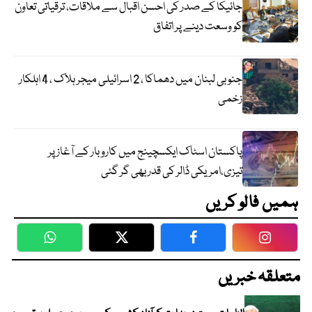
جائیکا کے صدر کی احسن اقبال سے ملاقات، ترقیاتی تعاون
کو وسعت دینے پر اتفاق
جنوبی لبنان میں دھماکا ، 2 اسرائیلی میجر ہلاک ، 4 اہلکار
زخمی
پاکستان اسٹاک ایکسچینج میں کاروبار کے آغاز پر
تیزی،امریکی ڈالر کی قدر بھی گر گئی
ہمیں فالو کریں
WhatsApp
Twitter
Facebook
Faceboo
متعلقہ خبریں