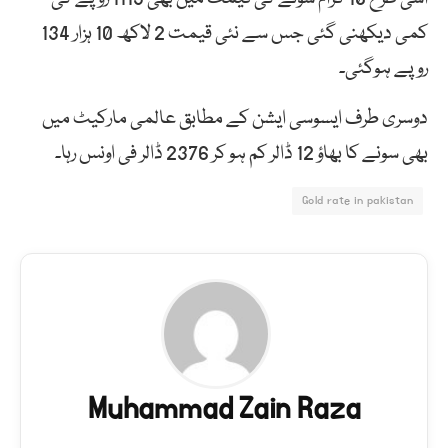
کمی دیکھنی گئی جس سے نئی قیمت 2 لاکھ 10 ہزار 134
روپے ہوگئی۔
دوسری طرف ایسوسی ایشن کے مطابق عالمی مارکیٹ میں
بھی سونے کا بھاؤ 12 ڈالر کم ہو کر 2376 ڈالر فی اونس رہا۔
Gold rate in pakistan
Muhammad Zain Raza