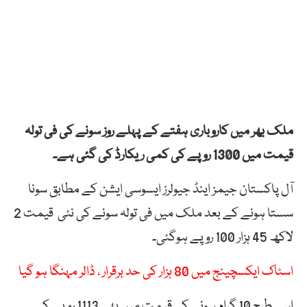
ملک بھر میں کاروباری ہفتے کے پہلے روز سونے کی فی تولہ
قیمت میں 1300 روپے کی کمی ریکارڈ کی گئی ہے۔
آل پاکستان جیمز اینڈ جیولرز ایسوسی ایشن کے مطابق سونا
سستا ہونے کے بعد ملک میں فی تولہ سونے کی نئی قیمت 2
لاکھ 45 ہزار 100 روپے ہوگئی۔
اسٹاک ایکسچینج میں 80 ہزار کی حد برقرار ، ڈالر مہنگا ہو گیا
اسی طرح 10 گرام سونے کی قیمت میں بھی 1113 روپے کی