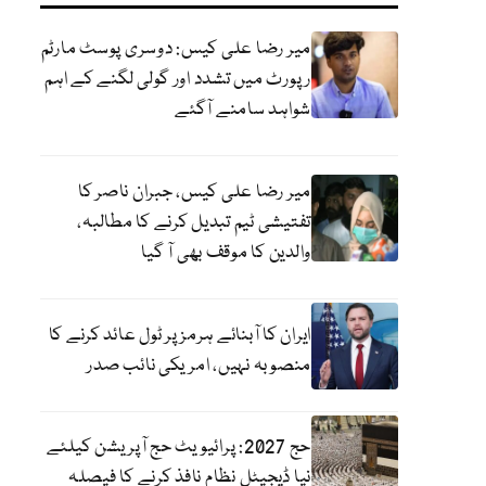
میر رضا علی کیس: دوسری پوسٹ مارٹم
رپورٹ میں تشدد اور گولی لگنے کے اہم
شواہد سامنے آگئے
میر رضا علی کیس، جبران ناصر کا
تفتیشی ٹیم تبدیل کرنے کا مطالبہ،
والدین کا موقف بھی آ گیا
ایران کا آبنائے ہرمز پر ٹول عائد کرنے کا
منصوبہ نہیں، امریکی نائب صدر
حج 2027: پرائیویٹ حج آپریشن کیلئے
نیا ڈیجیٹل نظام نافذ کرنے کا فیصلہ