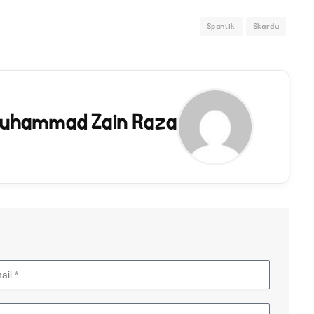
Spantik
Skardu
uhammad Zain Raza