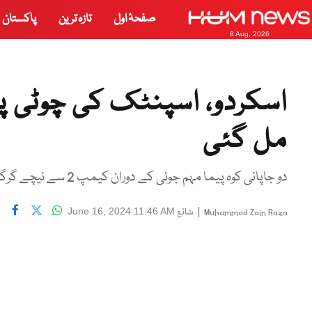
صفحۂ اول
تازہ ترین
پاکستان
8 Aug, 2026
اسکردو، اسپنٹک کی چوٹی پر 
مل گئی
دو جاپانی کوہ پیما مہم جوئی کے دوران کیمپ 2 سے نیچے گرگئے تھے، ڈپٹی کمشنر شگر
|
شائع
June 16, 2024 11:46 AM
Muhammad Zain Raza