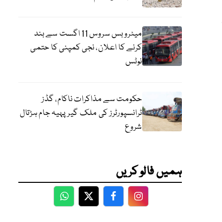
میٹرو بس سروس 11 اگست سے بند
کرنے کا اعلان، نجی کمپنی کا حتمی
نوٹس
حکومت سے مذاکرات ناکام، گڈز
ٹرانسپورٹرز کی ملک گیر پہیہ جام ہڑتال
شروع
ہمیں فالو کریں
WhatsApp
Twitter
Facebook
Facebook