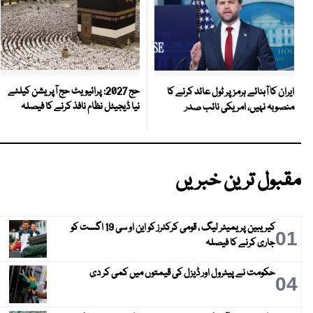
حج 2027: پرائیویٹ حج آپریشن کیلئے
ایران کا آبنائے ہرمز پر ٹول عائد کرنے کا
نیا ڈیجیٹل نظام نافذ کرنے کا فیصلہ
منصوبہ نہیں، امریکی نائب صدر
مقبول ترین خبریں
کیریبین پریمیئر لیگ ، قومی کرکٹرز کو این او سی 19 اگست کو
01
جاری کرنے کا فیصلہ
حکومت نے پیٹرول اور ڈیزل کی قیمتوں میں کمی کر دی
04