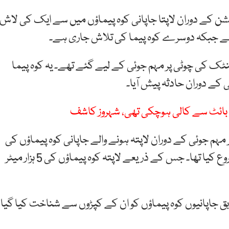
شن کے دوران لاپتا جاپانی کوہ پیماؤں میں سے ایک کی لاش
 ہے جبکہ دوسرے کوہ پیما کی تلاش جاری ہے۔
سپنٹک کی چوٹی پر مہم جوئی کے لیے گئے تھے۔ یہ کوہ پیما
بائٹ سے کالی ہوچکی تھی، شہروز کاشف
د چوٹی اسپانٹک پر مہم جوئی کے دوران لاپتہ ہونے والے جاپانی کوہ پیماؤں کی
تلاش کے لیے پاک آرمی نے ریسکیو اینڈ سرچ آپریشن شروع کیا تھا۔ جس کے ذریعے لاپتہ کوہ پیماؤں کی 5 ہزار میٹر
بق جاپانیوں کوہ پیماؤں کو ان کے کپڑوں سے شناخت کیا گیا