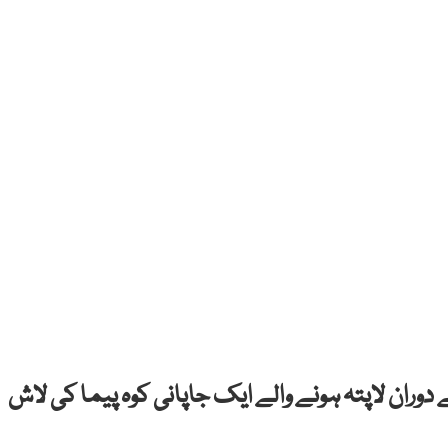
دوران لاپتہ ہونے والے ایک جاپانی کوہ پیما کی لاش