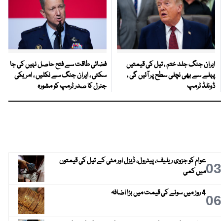
ایران جنگ جلد ختم ، تیل کی قیمتیں
فضائی طاقت سے فتح حاصل نہیں کی جا
پہلے سے بھی نچلی سطح پر آئیں گی ،
سکتی ، ایران جنگ سے نکلیں ، امریکی
ڈونلڈ ٹرمپ
جنرل کا صدر ٹرمپ کو مشورہ
عوام کو جزوی ریلیف، پیٹرول، ڈیزل اور مٹی کے تیل کی قیمتوں
0
میں کمی
4 روز میں سونے کی قیمت میں بڑا اضافہ
0