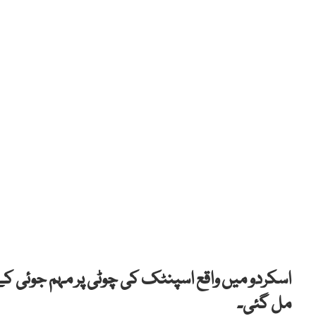
اسکردو میں واقع
اسپنٹک کی چوٹی پر مہم جوئی کے 
مل گئی۔