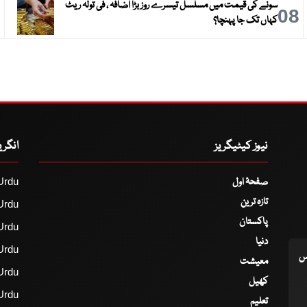
سونے کی قیمت میں مسلسل تیسرے روز بڑا اضافہ ، فی تولہ ریٹ
9
08
کہاں تک جا پہنچا؟
نیوز کیٹیگریز
انگر
صفحۂ اول
Urdu
تازہ ترین
Urdu
پاکستان
Urdu
دنیا
Urdu
اس
معیشت
Urdu
کھیل
Urdu
تعلیم