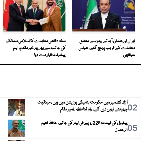
ایران اور عمان آبنائے ہرمز سے متعلق
مکہ دفاعی معاہدے کا اسلامی ممالک
معاہدے کے قریب پہنچ گئے، عباس
کی جانب سے بھرپور خیرمقدم، اہم
عراقچی
پیشرفت قرار دے دیا
آزاد کشمیر میں حکومت بنانیکی پوزیشن میں ہیں ، مینڈیٹ
3
02
چھیننے نہیں دیں گے ، رانا ثناء اللہ ، امیر مقام
پیٹرول کی قیمت 228 روپے فی لیٹر کی جائے، حافظ نعیم
6
05
الرحمان