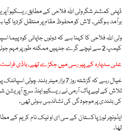
ڈپٹی کمشنر شگر ولی اللہ فلاحی کے مطابق ریسکیو آپری
برآمد ہوگئی۔ لاش کو محفوظ مقام پر منتقل کردیا گیا
ولی اللہ فلاحی کا کہنا ہے کہ دونوں جاپانی کوہ پیما ا
کیمپ 2 سے نیچے گرے جنہیں ممکنہ طور پر مہم جوئی کے دوران حادثہ پیش آیا۔
علی سدپارہ کے پیر رسی میں جکڑے تھے، باڈی فراسٹ 
خیال رہے کہ گزشتہ روز 7 ہزار میٹر بلن
کی بلندی پر موجودگی کی نشاندہی ہوئی تھی۔
ایڈونچر ٹورز پاکستان کے سی ای او نیک نام کریم کے مطا
تھا۔