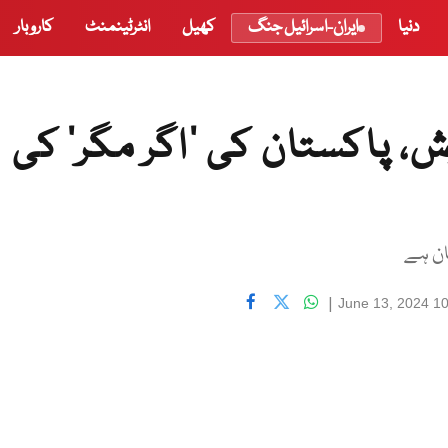
دنیا
ایران-اسرائیل جنگ
کھیل
انٹرٹینمنٹ
کاروبار
رش، پاکستان کی ‘اگر مگر’ کی
|
June 13, 2024 1