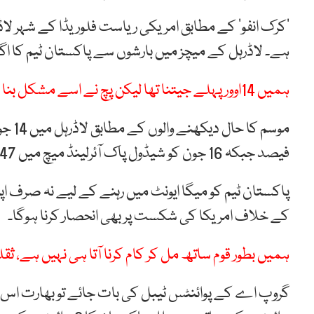
‘کرک انفو’ کے مطابق امریکی ریاست فلوریڈا کے شہر لا
ہے۔ لاڈرہل کے میچز میں بارشوں سے پاکستان ٹیم کا اگ
ہمیں 14اوور پہلے جیتنا تھا لیکن پچ نے اسے مشکل بنا دیا، بابر اعظم
فیصد جبکہ 16 جون کو شیڈول پاک آئرلینڈ میچ میں 47 فیصد بارش کا امکان ظاہر کیا گیا ہے۔
پاکستان ٹیم کو میگا ایونٹ میں رہنے کے لیے نہ صرف اپن
کے خلاف امریکا کی شکست پر بھی انحصار کرنا ہوگا۔
ہمیں بطور قوم ساتھ مل کر کام کرنا آتا ہی نہیں ہے، ث