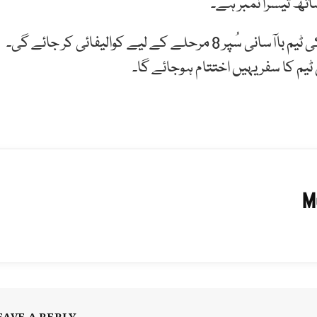
امریکا آئرلینڈ میچ واش آؤٹ ہونے کی صورت میں امریکی ٹیم باآسانی سُپر 8 مرحلے کے لیے کوالیفائی کر جائے گی۔
 ٹیم کا سفر یہیں اختتام ہوجائے گا۔
M