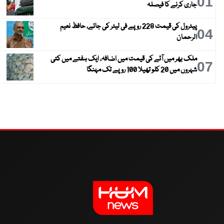
01
جاری کرنے کا فیصلہ
پیٹرول کی قیمت 228 روپے فی لیٹر کی جائے، حافظ نعیم
04
الرحمان
ملک بھر میں آٹے کی قیمت میں اضافہ، ایک ہفتے میں کئی
07
شہروں میں 20 کلو تھیلا 100 روپے تک مہنگا