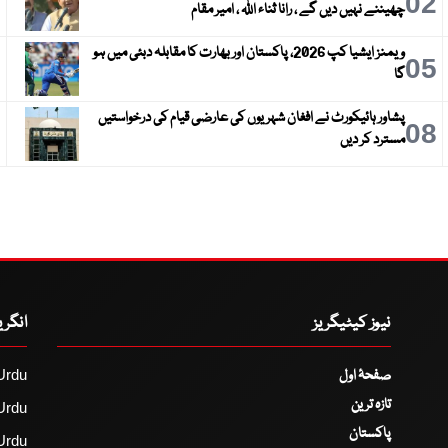
3
02
چھیننے نہیں دیں گے ، رانا ثناء اللہ ، امیر مقام
ویمنز ایشیا کپ 2026، پاکستان اور بھارت کا مقابلہ دبئی میں ہو
6
05
گا
پشاور ہائیکورٹ نے افغان شہریوں کی عارضی قیام کی درخواستیں
9
08
مسترد کر دیں
نیوز کیٹیگریز
انگر
صفحۂ اول
Urdu
تازہ ترین
Urdu
پاکستان
Urdu