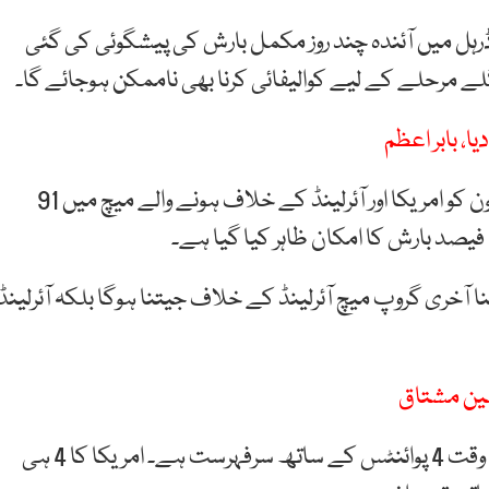
ڈرہل میں آئندہ چند روز مکمل بارش کی پیشگوئی کی گئی
لے مرحلے کے لیے کوالیفائی کرنا بھی ناممکن ہوجائے گا۔
موسم کا حال دیکھنے والوں کے مطابق لاڈرہل میں 14 جون کو امریکا اور آئرلینڈ کے خلاف ہونے والے میچ میں 91
ا آخری گروپ میچ آئرلینڈ کے خلاف جیتنا ہوگا بلکہ آئرلینڈ
قلین مشتاق
گروپ اے کے پوائنٹس ٹیبل کی بات جائے تو بھارت اس وقت 4 پوائنٹس کے ساتھ سرفہرست ہے۔ امریکا کا 4 ہی