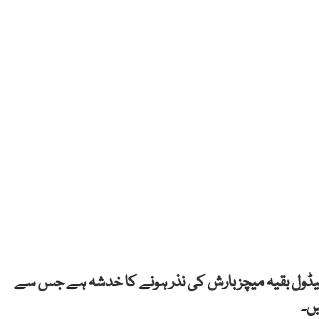
ڈکپ 2024 کے فلوریڈا میں شیڈول بقیہ میچز بارش کی نذر ہونے کا خدشہ ہے جس سے
ں۔