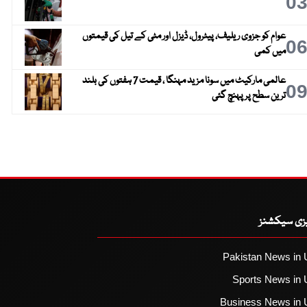
0
عوام کو جزوی ریلیف، پیٹرول، ڈیزل اور مٹی کے تیل کی قیمتوں
0
میں کمی
عالمی مارکیٹ میں سونا مزید مہنگا ، قیمت 7 ہفتوں کی بلند
0
ترین سطح پر پہنچ گئی
یزی سیکشنز
Pakistan News in 
Sports News in 
Business News in 