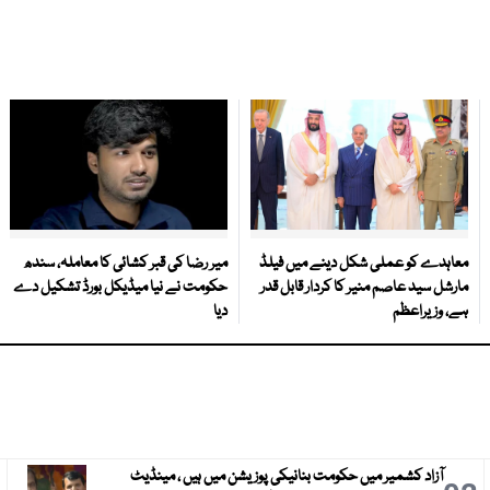
معاہدے کو عملی شکل دینے میں فیلڈ
میر رضا کی قبر کشائی کا معاملہ، سندھ
مارشل سید عاصم منیر کا کردار قابل قدر
حکومت نے نیا میڈیکل بورڈ تشکیل دے
ہے، وزیراعظم
دیا
آزاد کشمیر میں حکومت بنانیکی پوزیشن میں ہیں ، مینڈیٹ