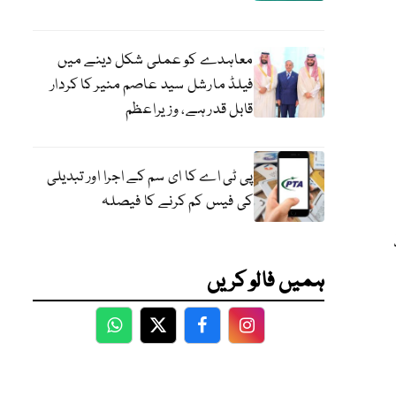
معاہدے کو عملی شکل دینے میں
فیلڈ مارشل سید عاصم منیر کا کردار
قابل قدر ہے، وزیراعظم
پی ٹی اے کا ای سم کے اجرا اور تبدیلی
کی فیس کم کرنے کا فیصلہ
ہمیں فالو کریں
WhatsApp
Twitter
Facebook
Facebook