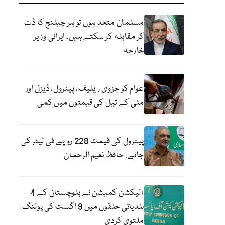
مسلمان متحد ہوں تو ہر چیلنج کا ڈٹ
کر مقابلہ کر سکتے ہیں، ایرانی وزیر
خارجہ
عوام کو جزوی ریلیف، پیٹرول، ڈیزل اور
مٹی کے تیل کی قیمتوں میں کمی
پیٹرول کی قیمت 228 روپے فی لیٹر کی
جائے، حافظ نعیم الرحمان
الیکشن کمیشن نے بلوچستان کے 4
بلدیاتی حلقوں میں 9 اگست کی پولنگ
ملتوی کردی