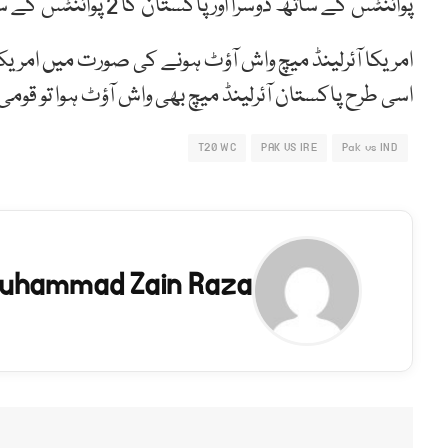
پوائنٹس کے ساتھ دوسرا اور پاکستان کا 2 پوائنٹس کے ساتھ تیسرا نمبر ہے۔
اسی طرح پاکستان آئرلینڈ میچ بھی واش آؤٹ ہوا تو قومی
T20 WC
PAK VS IRE
Pak vs IND
uhammad Zain Raza