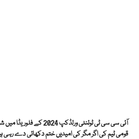
آئی سی سی ٹی ٹوئنٹی ورل
قومی ٹیم کی اگر مگر کی امیدیں ختم دکھائی دے رہی ہی