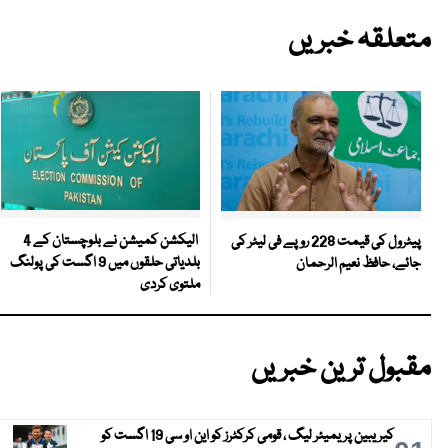
متعلقہ خبریں
الیکشن کمیشن نے بلوچستان کے 4
پیٹرول کی قیمت 228 روپے فی لیٹر کی
بلدیاتی حلقوں میں 9 اگست کی پولنگ
جائے، حافظ نعیم الرحمان
ملتوی کردی
مقبول ترین خبریں
کیریبین پریمیئر لیگ ، قومی کرکٹرز کو این او سی 19 اگست کو