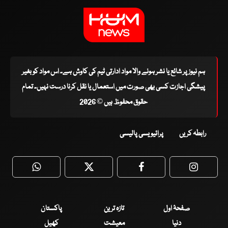
ہم نیوز پر شائع یا نشر ہونے والا مواد ادارتی ٹیم کی کاوش ہے۔ اس مواد کو بغیر
پیشگی اجازت کسی بھی صورت میں استعمال یا نقل کرنا درست نہیں۔ تمام
حقوق محفوظ ہیں © 2026
رابطہ کریں
پرائیویسی پالیسی
WhatsApp
Twitter
Facebook
Faceboo
صفحۂ اول
تازہ ترین
پاکستان
دنیا
معیشت
کھیل