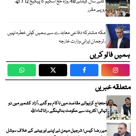
اگلے سال کیلئے 40 روزہ حج اسکیم کا پیکیج 12 لاکھ
روپے مقرر
مکہ مشترکہ دفاعی معاہدے سے ہمیں کوئی خطرہ نہیں
، ترجمان ایرانی وزارت خارجہ
ہمیں فالو کریں
WhatsApp
Twitter
Facebook
Faceboo
متعلقہ خبریں
احتجاج کرنیوالے مقاصد میں ناکام ہو گئے ، آزاد کشمیر میں دو
تہائی اکثریت سے حکومت بنائینگے ، رانا ثناء اللہ
میر رضا کیس؛ شرجیل میمن نے اپنے اور بیٹے کے خلاف سوشل