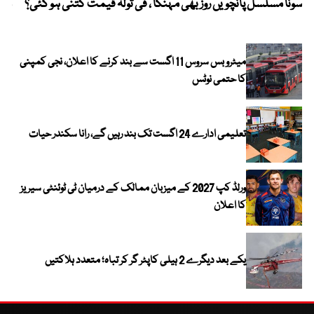
سونا مسلسل پانچویں روز بھی مہنگا ، فی تولہ قیمت کتنی ہو گئی؟
مکہ
ایر
میٹرو بس سروس 11 اگست سے بند کرنے کا اعلان، نجی کمپنی
کا حتمی نوٹس
تعلیمی ادارے 24 اگست تک بند رہیں گے، رانا سکندر حیات
ورلڈ کپ 2027 کے میزبان ممالک کے درمیان ٹی ٹوئنٹی سیریز
کا اعلان
یکے بعد دیگرے 2 ہیلی کاپٹر گر کر تباہ؛ متعدد ہلاکتیں