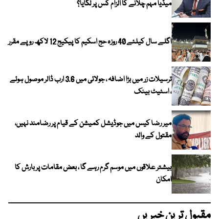
میڈیا مہم چلانے کا الزام کس پر لگایا؟
اگلے سال کیلئے 40 روزہ حج اسکیم کا پیکیج 12 لاکھ روپے مقرر
ترسیلات زر میں بڑا اضافہ ، جولائی میں 3.6 ارب ڈالر موصول ہوئے
، اسٹیٹ بینک
میر رضا کیس میں جوڈیشل کمیشن کے قیام پر رضامند نہیں،
مقتول کے والد
بیشتر علاقوں میں موسم گرم رہے گا ، بعض مقامات پر بارش کا
امکان
مقبول ترین خبریں