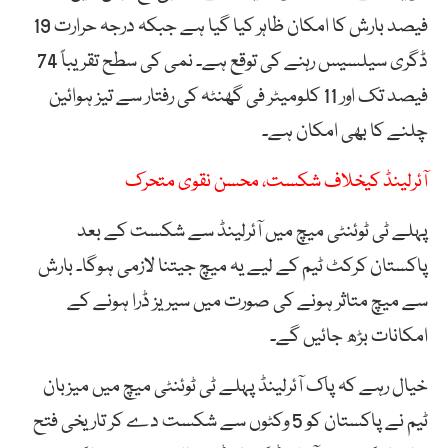
فیصد بارش کا امکان ظاہر کیا گیا ہے جبکہ درجہ حرارت 19
ڈگری سیلسیس رہنے کی توقع ہے۔ نمی کی سطح تقریباً 74
فیصد تک اور 11 کلومیٹر فی گھنٹہ کی رفتار سے تیز ہوائین
چلنے کا بھی امکان ہے۔
آئرلینڈ کیخلاف شکست، محسن نقوی متحرک
پہلے ٹی ٹوئنٹی میچ میں آئرلینڈ سے شکست کے بعد
پاکستان کرکٹ ٹیم کے لیے یہ میچ جیتنا لازمی ہوگا۔ بارش
سے میچ متاثر ہونے کی صورت میں سیریز ڈرا ہونے کے
امکانات بڑھ جائیں گے۔
خیال رہے کہ پاک آئرلینڈ پہلے ٹی ٹوئنٹی میچ میں میزبان
ٹیم نے پاکستان کو 5 وکٹوں سے شکست دے کر تاریخی فتح