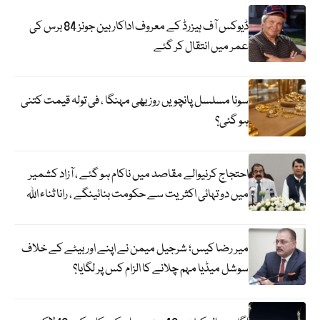
ڈیوکس آف ہیزرڈ کے معروف اداکار بین جونز 84 برس کی
عمر میں انتقال کر گئے
سونا مسلسل پانچویں روز بھی مہنگا ، فی تولہ قیمت کتنی
ہو گئی؟
احتجاج کرنیوالے مقاصد میں ناکام ہو گئے ، آزاد کشمیر
میں دو تہائی اکثریت سے حکومت بنائینگے ، رانا ثناء اللہ
میر رضا کیس؛ شرجیل میمن نے اپنے اور بیٹے کے خلاف
سوشل میڈیا مہم چلانے کا الزام کس پر لگایا؟