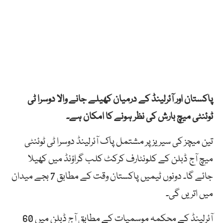
پاکستان اور آئرلینڈ کے درمیان کھیلے جانے والا دوسرا ٹی
ٹوئنٹی میچ بارش کی نظر ہونے کا امکان ہے۔
تین میچز کی سیریز پر مشتمل پاک آئرلینڈ دوسرا ٹی ٹوئنٹی
میچ آج ڈبلن کے کلونٹارف کرکٹ کلب گراؤنڈ میں کھیلا
جائے گا۔ دونوں ٹیمیں پاکستان وقت کے مطابق 7 بجے میدان
میں اتریں گی۔
آئرلینڈ کے محکمہ موسمیات کے مطابق آج ڈبلن میں 60