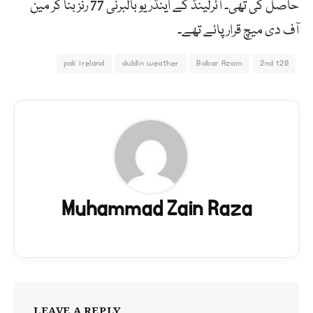
حاصل کی تھی۔ آئرلینڈ کے اینڈریو بالبرنی 77 رنز بنا کر مین
آف دی میچ قرار پائے تھے۔
pak ireland
dublin weather
Babar Azam
2nd t20
Muhammad Zain Raza
LEAVE A REPLY