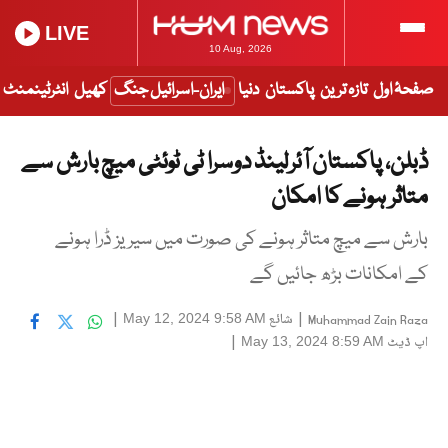
LIVE
10 Aug, 2026
صفحۂ اول
تازہ ترین
پاکستان
دنیا
ایران-اسرائیل جنگ
کھیل
انٹرٹینمنٹ
ڈبلن، پاکستان آئرلینڈ دوسرا ٹی ٹوئٹی میچ بارش سے
متاثر ہونے کا امکان
بارش سے میچ متاثر ہونے کی صورت میں سیریز ڈرا ہونے
کے امکانات بڑھ جائیں گے
|
شائع
|
May 12, 2024 9:58 AM
Muhammad Zain Raza
اپ ڈیٹ
|
May 13, 2024 8:59 AM