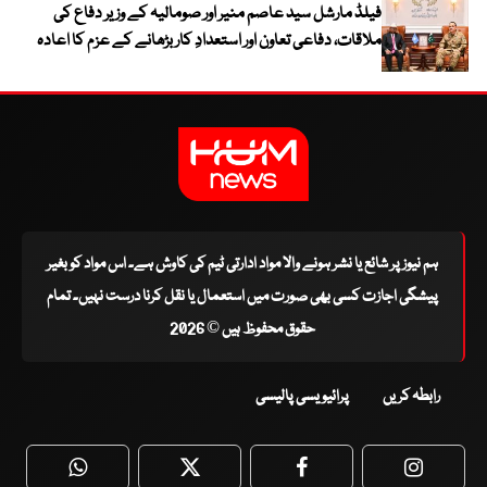
فیلڈ مارشل سید عاصم منیر اور صومالیہ کے وزیر دفاع کی
ملاقات، دفاعی تعاون اور استعدادِ کار بڑھانے کے عزم کا اعادہ
ہم نیوز پر شائع یا نشر ہونے والا مواد ادارتی ٹیم کی کاوش ہے۔ اس مواد کو بغیر
پیشگی اجازت کسی بھی صورت میں استعمال یا نقل کرنا درست نہیں۔ تمام
حقوق محفوظ ہیں © 2026
رابطہ کریں
پرائیویسی پالیسی
WhatsApp
Twitter
Facebook
Faceboo