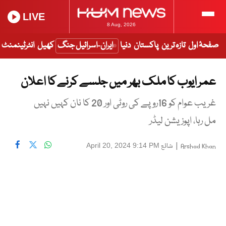
LIVE
8 Aug, 2026
صفحۂ اول
تازہ ترین
پاکستان
دنیا
ایران-اسرائیل جنگ
کھیل
انٹرٹینمنٹ
عمر ایوب کا ملک بھر میں جلسے کرنے کا اعلان
غریب عوام کو 16روپے کی روٹی اور 20 کا نان کہیں نہیں
مل رہا، اپوزیشن لیڈر
|
شائع
April 20, 2024 9:14 PM
Arshad Khan