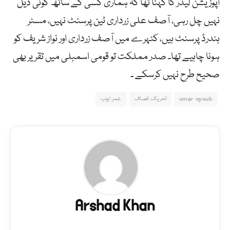
اپوزیشن لیڈر کا کہنا تھا کہ ہماری کسی کے ساتھ کوئی ڈیل
نہیں چل رہی، آصف علی زرداری ٹین پرسنٹ نہیں، مسٹر
ہندرڈ پرسنٹ ہیں، کٹہرے میں آصف زرداری اور نواز شریف کو
ہونا چاہیے تھا۔ صدر مملکت تو قومی اسمبلی میں تقریر بھی
صحیح طرح نہیں کرسکے ۔
umer ayoub
تحریک انصاف
عمر ایوب
Arshad Khan