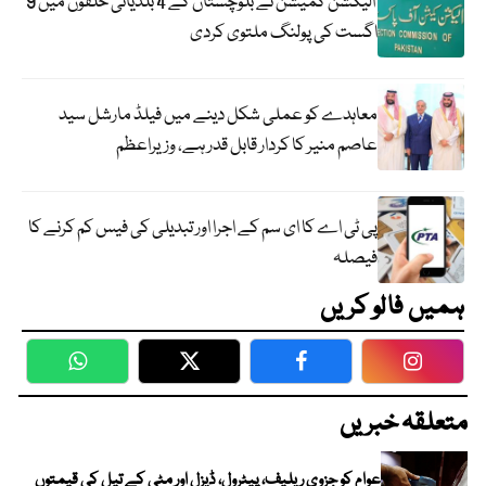
الیکشن کمیشن نے بلوچستان کے 4 بلدیاتی حلقوں میں 9
اگست کی پولنگ ملتوی کردی
معاہدے کو عملی شکل دینے میں فیلڈ مارشل سید
عاصم منیر کا کردار قابل قدر ہے، وزیراعظم
پی ٹی اے کا ای سم کے اجرا اور تبدیلی کی فیس کم کرنے کا
فیصلہ
ہمیں فالو کریں
WhatsApp
Twitter
Facebook
Faceboo
متعلقہ خبریں
عوام کو جزوی ریلیف، پیٹرول، ڈیزل اور مٹی کے تیل کی قیمتوں