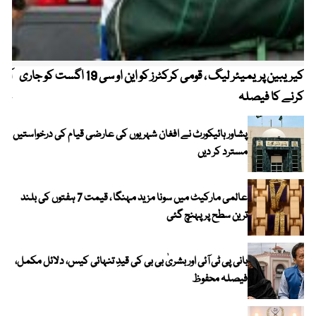
کیریبین پریمیئر لیگ ، قومی کرکٹرز کو این او سی 19 اگست کو جاری
آز
کرنے کا فیصلہ
چھی
پشاور ہائیکورٹ نے افغان شہریوں کی عارضی قیام کی درخواستیں
مسترد کر دیں
عالمی مارکیٹ میں سونا مزید مہنگا ، قیمت 7 ہفتوں کی بلند
ترین سطح پر پہنچ گئی
بانی پی ٹی آئی اور بشریٰ بی بی کی قیدِ تنہائی کیس، دلائل مکمل،
فیصلہ محفوظ