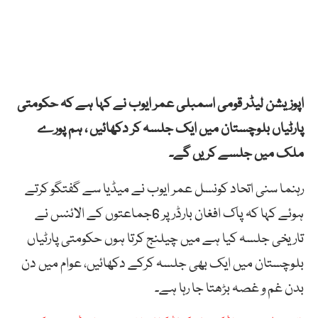
اپوزیشن لیڈر قومی اسمبلی عمر ایوب نے کہا ہے کہ حکومتی
پارٹیاں بلوچستان میں ایک جلسہ کر دکھائیں ، ہم پورے
ملک میں جلسے کریں گے۔
رہنما سنی اتحاد کونسل عمر ایوب نے میڈیا سے گفتگو کرتے
ہوئے کہا کہ پاک افغان بارڈر پر 6جماعتوں کے الائنس نے
تاریخی جلسہ کیا ہے میں چیلنج کرتا ہوں حکومتی پارٹیاں
بلوچستان میں ایک بھی جلسہ کرکے دکھائیں، عوام میں دن
بدن غم و غصہ بڑھتا جا رہا ہے۔