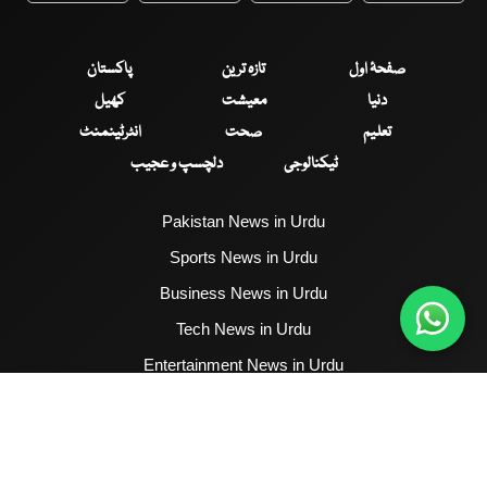
صفحۂ اول
تازہ ترین
پاکستان
دنیا
معیشت
کھیل
تعلیم
صحت
انٹرٹینمنٹ
ٹیکنالوجی
دلچسپ و عجیب
Pakistan News in Urdu
Sports News in Urdu
Business News in Urdu
Tech News in Urdu
Entertainment News in Urdu
Health News in Urdu
Hum News English