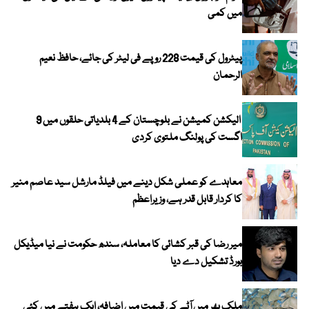
میں کمی
پیٹرول کی قیمت 228 روپے فی لیٹر کی جائے، حافظ نعیم
الرحمان
الیکشن کمیشن نے بلوچستان کے 4 بلدیاتی حلقوں میں 9
اگست کی پولنگ ملتوی کردی
معاہدے کو عملی شکل دینے میں فیلڈ مارشل سید عاصم منیر
کا کردار قابل قدر ہے، وزیراعظم
میر رضا کی قبر کشائی کا معاملہ، سندھ حکومت نے نیا میڈیکل
بورڈ تشکیل دے دیا
ملک بھر میں آٹے کی قیمت میں اضافہ، ایک ہفتے میں کئی