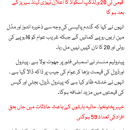
قومی ٹی 20 ورلڈکپ اسکواڈ کا اعلان نیوزی لینڈ سیریز کے
بعد ہو گا
انہوں نے کہا کہ گندم پالیسی کی وجہ سے ذخیرہ اندوز اور مڈل
مین اربوں روپے کمائیں گے جبکہ غریب عوام کو 16روپے کی
روٹی اور 20 کا نان کہیں نہیں مل رہا۔
پیٹرولیم منسٹر نے اسمبلی فلور پر جھوٹ بولا ہے ، پیٹرول
اورڈیزل کی قیمت بڑھا کر عوام کی جیب پر ڈاکہ ڈالا گیا ہے ،
انہوں نے خدشہ ظاہر کیا ہے کہ پیٹرول ،ڈیزل، بجلی اور گیس
کی قیمتوں میں مزید اضافہ ہوگا۔
خیبرپختونخوا، حالیہ بارشوں کے باعث حادثات میں جاں بحق
افرادکی تعداد 59 ہوگئی