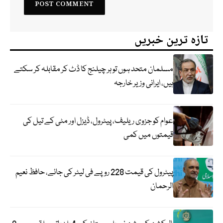
تازہ ترین خبریں
مسلمان متحد ہوں تو ہر چیلنج کا ڈٹ کر مقابلہ کر سکتے
ہیں، ایرانی وزیر خارجہ
عوام کو جزوی ریلیف، پیٹرول، ڈیزل اور مٹی کے تیل کی
قیمتوں میں کمی
پیٹرول کی قیمت 228 روپے فی لیٹر کی جائے، حافظ نعیم
الرحمان