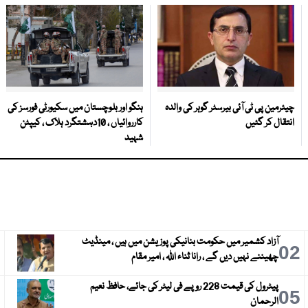
چیئرمین پی ٹی آئی بیرسٹر گوہر کی والدہ
ہنگو اور بلوچستان میں سکیورٹی فورسز کی
انتقال کر گئیں
کارروائیاں ، 10دہشتگرد ہلاک ، کیپٹن
شہید
آزاد کشمیر میں حکومت بنانیکی پوزیشن میں ہیں ، مینڈیٹ
3
02
چھیننے نہیں دیں گے ، رانا ثناء اللہ ، امیر مقام
پیٹرول کی قیمت 228 روپے فی لیٹر کی جائے، حافظ نعیم
6
05
الرحمان