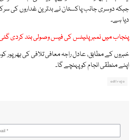
جبکہ دوسری جانب پاکستان نے بدترین غداروں کی سرکوبی 
دیا ہے۔
پنجاب میں نمبر پلیٹس کی فیس وصولی بند کردی گئی
خبروں کے مطابق، عادل راجہ معافی تلافی کی بھرپور کو
اپنے منطقی انجام کو پہنچے گا۔
adil raja