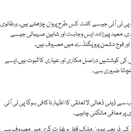
ہ پی ٹی آئی جیسے کلٹ کس طرح پروان چڑھتے ہیں۔ برطانوی
، معید پیرزادہ، ایس وجاہت اور شاہین صہبائی جیسے
 اور فوج دشمن پروپگنڈے میں مصروف ہیں۔
ی کی کوششیں دراصل مکاری اور عیاری کا ثبوت ہیں،ایسے
نچانا ضروری ہے۔
سے ڈیلی ڈھالی لا تعلقی کا اظہار ناکافی ہوگا پی ٹی آئی
 پر معافی مانگنی چاہیے۔
 کے ذریعے بیرون ملک قتل و غارت گری میں مصروف ہے