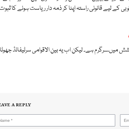
کے لیے قانونی راستہ اپنا کر ذمہ دار ریاست ہونے کا ثبوت
شش میںسرگرم ہے۔ لیکن اب یہ بین الاقوامی سرٹیفائڈ جھوٹا
EAVE A REPLY