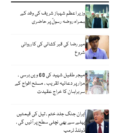
وزیر اعظم شہباز شریف کی وفد کے
ہمراہ روضہ رسولؐ پر حاضری
میر رضا کی قبر کشائی کی کارروائی
شروع
میجر طفیل شہید کی 68 ویں برسی ،
مزار پر دعائیہ تقریب ، مسلح افواج کے
سربراہان کا خراج عقیدت
ایران جنگ جلد ختم ، تیل کی قیمتیں
پہلے سے بھی نچلی سطح پر آئیں گی ،
ڈونلڈ ٹرمپ