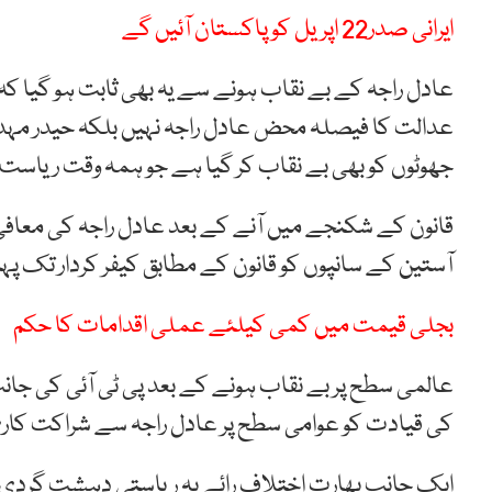
ایرانی صدر22 اپریل کو پاکستان آئیں گے
عادل راجہ کے بے نقاب ہونے سے یہ بھی ثابت ہو گیا ک
عدالت کا فیصلہ محض عادل راجہ نہیں بلکہ حیدر مہدی
جھوٹوں کو بھی بے نقاب کر گیا ہے جو ہمہ وقت ریاست
قانون کے شکنجے میں آنے کے بعد عادل راجہ کی معاف
آستین کے سانپوں کو قانون کے مطابق کیفر کردار تک پہ
بجلی قیمت میں کمی کیلئے عملی اقدامات کا حکم
عالمی سطح پر بے نقاب ہونے کے بعد پی ٹی آئی کی جانب 
کی قیادت کو عوامی سطح پر عادل راجہ سے شراکت کاری
ایک جانب بھارت اختلاف رائے پہ ریاستی دہشت گردی