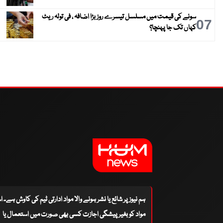
سونے کی قیمت میں مسلسل تیسرے روز بڑا اضافہ ، فی تولہ ریٹ
07
کہاں تک جا پہنچا؟
ہم نیوز پر شائع یا نشر ہونے والا مواد ادارتی ٹیم کی کاوش ہے۔ 
مواد کو بغیر پیشگی اجازت کسی بھی صورت میں استعمال یا