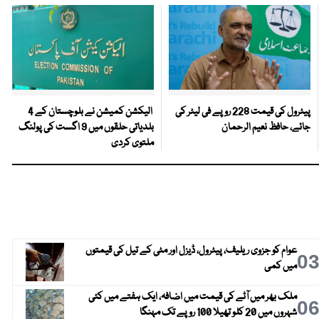
پیٹرول کی قیمت 228 روپے فی لیٹر کی
الیکشن کمیشن نے بلوچستان کے 4
جائے، حافظ نعیم الرحمان
بلدیاتی حلقوں میں 9 اگست کی پولنگ
ملتوی کردی
عوام کو جزوی ریلیف، پیٹرول، ڈیزل اور مٹی کے تیل کی قیمتوں
0
میں کمی
ملک بھر میں آٹے کی قیمت میں اضافہ، ایک ہفتے میں کئی
0
شہروں میں 20 کلو تھیلا 100 روپے تک مہنگا