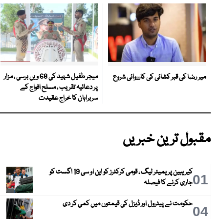
میجر طفیل شہید کی 68 ویں برسی ، مزار
میر رضا کی قبر کشائی کی کارروائی شروع
پر دعائیہ تقریب ، مسلح افواج کے
سربراہان کا خراج عقیدت
مقبول ترین خبریں
کیریبین پریمیئر لیگ ، قومی کرکٹرز کو این او سی 19 اگست کو
01
جاری کرنے کا فیصلہ
حکومت نے پیٹرول اور ڈیزل کی قیمتوں میں کمی کر دی
04