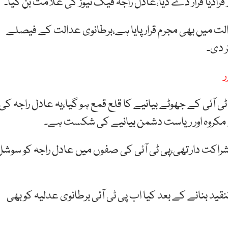
 فراڈیا قرار دے دیا،عادل راجہ فیک نیوز کی علامت بن گیا۔
لت میں بھی مجرم قرار پایا ہے،برطانوی عدالت کے فیصلے
 دی۔
ئی کے جھوٹے بیانیے کا قلع قمع ہو گیا،یہ عادل راجہ کی
کے مکروہ اور ریاست دشمن بیانیے کی شکست ہے۔
شراکت دار تھی،پی ٹی آئی کی صفوں میں عادل راجہ کو سوشل
قید بنانے کے بعد کیا اب پی ٹی آئی برطانوی عدلیہ کو بھی