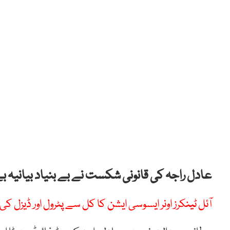
عادل راجہ کی قانونی شکست نے بے بنیاد بیانیہ بے
آئل ٹینکرز اونر ایسوسی ایشن کا کل سے پٹرول اور ڈیزل کی