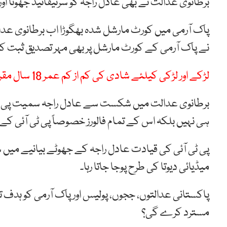
برطانوی عدالت نے بھی عادل راجہ کو سرٹیفائیڈ جھوٹا اور
پاک آرمی میں کورٹ مارشل شدہ بھگوڑا اب برطانوی عدا
نے پاک آرمی کے کورٹ مارشل پر بھی مہر تصدیق ثبت کر
لڑکے اور لڑکی کیلئے شادی کی کم از کم عمر 18 سال مقرر
برطانوی عدالت میں شکست سے عادل راجہ سمیت پی ٹی آ
ہی نہیں بلکہ اس کے تمام فالورز خصوصاً پی ٹی آئی 
پی ٹی آئی کی قیادت عادل راجہ کے جھوٹے بیانیے میں 
میڈیائی دیوتا کی طرح پوجا جاتا رہا۔
پاکستانی عدالتوں، ججوں، پولیس اور پاک آرمی کو ہدف تن
مسترد کرے گی؟