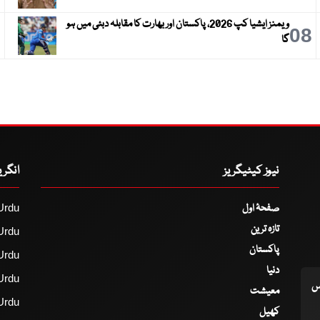
ویمنز ایشیا کپ 2026، پاکستان اور بھارت کا مقابلہ دبئی میں ہو
9
08
گا
نیوز کیٹیگریز
انگر
صفحۂ اول
Urdu
تازہ ترین
Urdu
پاکستان
Urdu
دنیا
Urdu
اس
معیشت
Urdu
کھیل