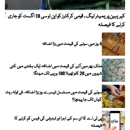
کیریبین پریمیئر لیگ ، قومی کرکٹرز کو این او سی 19 اگست کو جاری
آز
کرنے کا فیصلہ
چھی
4 روز میں سونے کی قیمت میں بڑا اضافہ
ملک بھر میں آٹے کی قیمت میں اضافہ، ایک ہفتے میں کئی
شہروں میں 20 کلو تھیلا 100 روپے تک مہنگا
سونے کی قیمت میں مسلسل تیسرے روز بڑا اضافہ ، فی تولہ ریٹ
کہاں تک جا پہنچا؟
پی ٹی اے کا ای سم کے اجرا اور تبدیلی کی فیس کم کرنے کا
فیصلہ