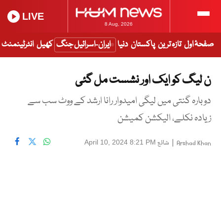
LIVE
8 Aug, 2026
صفحۂ اول
تازہ ترین
پاکستان
دنیا
ایران-اسرائیل جنگ
کھیل
انٹرٹینمنٹ
ن لیگ کو ایک اور نشست مل گئی
دوبارہ گنتی میں لیگی امیدوار رانا ارشد کے ووٹ سب سے
زیادہ نکلے، الیکشن کمیشن
|
شائع
April 10, 2024 8:21 PM
Arshad Khan