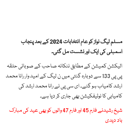
مسلم لیگ نواز کو عام انتخابات 2024 کے بعد پنجاب
اسمبلی کی ایک اور نشست مل گئی۔
الیکشن کمیشن کے مطابق ننکانہ صاحب کے صوبائی حلقہ
پی پی 133 سے دوبارہ گنتی میں ن لیگ کے امید وار رانا محمد
ارشد کامیاب ہو گئے۔ ای سی پی نے رانا محمد ارشد کی
کامیابی کا نوٹیفکیشن بھی جاری کر دیا ہے۔
شیخ رشیدنے فارم 45 اور فارم 47 والوں کو بھی عید کی مبارک
باد دیدی