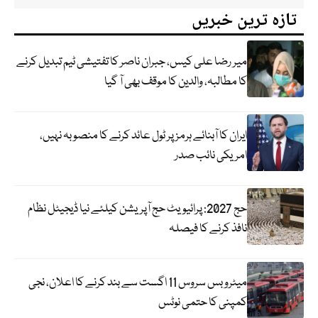
تازہ ترین خبریں
میر رضا علی کیس، جبران ناصر کا تفتیشی ٹیم تبدیل کرنے
کا مطالبہ، والدین کا موقف بھی آ گیا
ایران کا آبنائے ہرمز پر ٹول عائد کرنے کا منصوبہ نہیں،
امریکی نائب صدر
حج 2027: پرائیویٹ حج آپریشن کیلئے نیا ڈیجیٹل نظام
نافذ کرنے کا فیصلہ
میٹرو بس سروس 11 اگست سے بند کرنے کا اعلان، نجی
کمپنی کا حتمی نوٹس