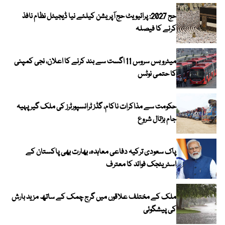
حج 2027: پرائیویٹ حج آپریشن کیلئے نیا ڈیجیٹل نظام نافذ
کرنے کا فیصلہ
میٹرو بس سروس 11 اگست سے بند کرنے کا اعلان، نجی کمپنی
کا حتمی نوٹس
حکومت سے مذاکرات ناکام، گڈز ٹرانسپورٹرز کی ملک گیر پہیہ
جام ہڑتال شروع
پاک سعودی ترکیہ دفاعی معاہدہ، بھارت بھی پاکستان کے
اسٹریٹجک فوائد کا معترف
ملک کے مختلف علاقوں میں گرج چمک کے ساتھ مزید بارش
کی پیشگوئی