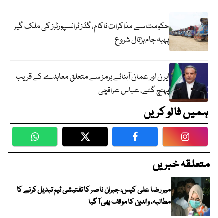
حکومت سے مذاکرات ناکام، گڈز ٹرانسپورٹرز کی ملک گیر
پہیہ جام ہڑتال شروع
ایران اور عمان آبنائے ہرمز سے متعلق معاہدے کے قریب
پہنچ گئے، عباس عراقچی
ہمیں فالو کریں
WhatsApp
Twitter
Facebook
Faceboo
متعلقہ خبریں
میر رضا علی کیس، جبران ناصر کا تفتیشی ٹیم تبدیل کرنے کا
مطالبہ، والدین کا موقف بھی آ گیا