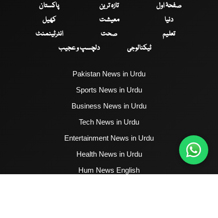
صفحۂ اول
تازہ ترین
پاکستان
دنیا
معیشت
کھیل
تعلیم
صحت
انٹرٹینمنٹ
ٹیکنالوجی
دلچسپ و عجیب
Pakistan News in Urdu
Sports News in Urdu
Business News in Urdu
Tech News in Urdu
Entertainment News in Urdu
Health News in Urdu
Hum News English