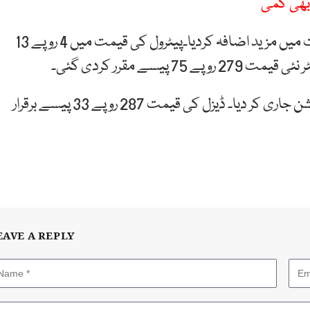
 بھی کمی
کی قیمت میں مزید اضافہ کردیا۔پیٹرول کی قیمت میں 4 روپے 13
سے مقرر کردی گئی۔
وزارت خزانہ نے پیٹرول کی قیمت میں اضافے کا نوٹیفکیشن جاری کر دیا۔ ڈیزل کی قیمت 287 روپے 33 پیسے برقرار
EAVE A REPLY