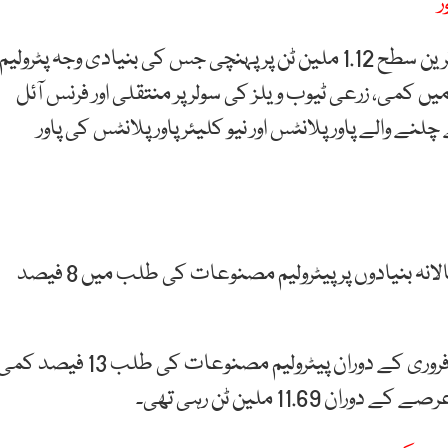
پٹرولیم مصنوعات کی طلب فروری میں پانچ ماہ کی کم ترین سطح 1.12 ملین ٹن پر پہنچی جس کی بنیادی وجہ پٹرولیم
می، زرعی ٹیوب ویلز کی سولر پر منتقلی اور فرنس آئل
 والے پاور پلانٹس اور نیو کلیئر پاور پلانٹس کی پاور
عارف حبیب لمیٹڈ کے مطابق فروری کے مہینے میں سالانہ بنیادوں پر پیٹرولیم مصنوعات کی طلب میں 8 فیصد
مجموعی طور پر رواں مالی سال کے پہلے8 ماہ جولائی تا فروری کے دوران پیٹرولیم مصنوعات کی طلب 13 فیصد 