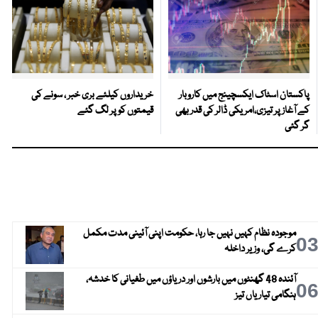
پاکستان اسٹاک ایکسچینج میں کاروبار
خریداروں کیلئے بری خبر ، سونے کی
کے آغاز پر تیزی،امریکی ڈالر کی قدر بھی
قیمتوں کو پر لگ گئے
گر گئی
موجودہ نظام کہیں نہیں جا رہا، حکومت اپنی آئینی مدت مکمل
0
کرے گی، وزیر داخلہ
آئندہ 48 گھنٹوں میں بارشوں اور دریاؤں میں طغیانی کا خدشہ،
0
ہنگامی تیاریاں تیز