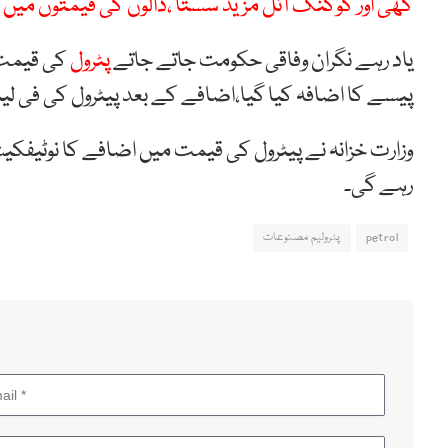
گھی اور کوکنگ آئل مزید سستا ،دالوں کی قیمتوں میں
یاد رہے نگران وفاقی حکومت جاتے جاتے
پٹرول
پیسے کا اضافہ کیا گیا،اضافے کے بعد پیٹرول کی فی لیٹر نئی قیمت 279 روپے 75 پی
رہے گی۔
petrol
پٹرولیم مصنوعات