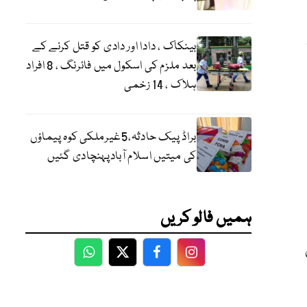
بینکاک ، دادا اور دادی کو قتل کرنے کے
بعد ملزم کی اسکول میں فائرنگ ، 8 افراد
ہلاک ، 14 زخمی
براڈ پیک حادثہ،5غیرملکی کوہ پیماؤں
کی میتیں اسلام آبادپہنچادی گئیں
ہمیں فالو کریں
کمی
WhatsApp
Twitter
Facebook
Facebook