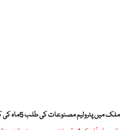
ملک میں پٹرولیم مصنوعات کی طلب 5ماہ کی کم ترین سطح پرپہنچ گئی ہے۔