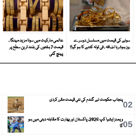
سونے کی قیمت میں مسلسل دوسرے
عالمی مارکیٹ میں سونا مزید مہنگا ،
روز ہوشربا اضافہ ، فی تولہ کتنے کا ہو گیا؟
قیمت 7 ہفتوں کی بلند ترین سطح پر
پہنچ گئی
پنجاب حکومت نے گندم کی نئی قیمت مقرر کردی
3
02
ویمنز ایشیا کپ 2026، پاکستان اور بھارت کا مقابلہ دبئی میں ہو
6
05
گا