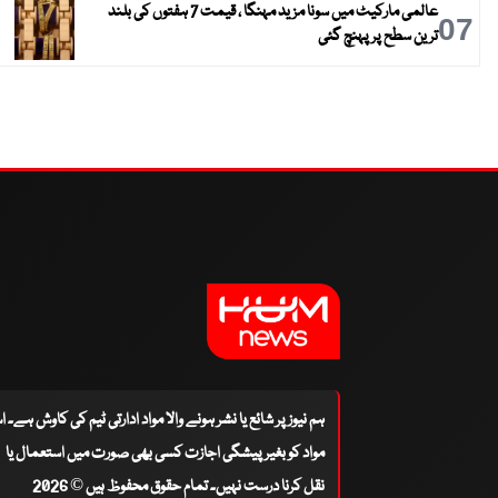
عالمی مارکیٹ میں سونا مزید مہنگا ، قیمت 7 ہفتوں کی بلند
07
ترین سطح پر پہنچ گئی
ہم نیوز پر شائع یا نشر ہونے والا مواد ادارتی ٹیم کی کاوش ہے۔ 
مواد کو بغیر پیشگی اجازت کسی بھی صورت میں استعمال یا
نقل کرنا درست نہیں۔ تمام حقوق محفوظ ہیں © 2026