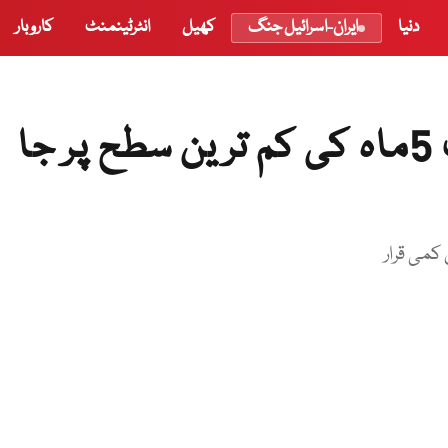
دنیا
ایران-اسرائیل جنگ
کھیل
انٹرٹینمنٹ
کاروبار
پٹرولیم مصنوعات کی طلب 5ماہ کی کم ترین سطح پر جا
کمی قرار