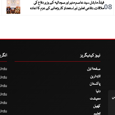
فیلڈ مارشل سید عاصم منیر اور صومالیہ کے وزیر دفاع کی
9
08
ملاقات، دفاعی تعاون اور استعدادِ کار بڑھانے کے عزم کا اعادہ
نیوز کیٹیگریز
انگر
صفحۂ اول
Urdu
تازہ ترین
Urdu
پاکستان
Urdu
دنیا
Urdu
اس
معیشت
Urdu
کھیل
Urdu
تعلیم