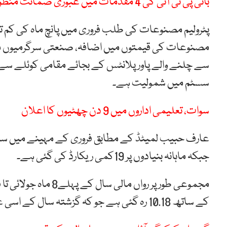
بانی پی ٹی آئی کی 4 مقدمات میں عبوری ضمانت منظور
مصنوعات کی قیمتوں میں اضافہ، صنعتی سرگرمیوں میں ک
سے چلنے والے پاور پلانٹس کے بجائے مقامی کوئلے سے چلنے
سسٹم میں شمولیت ہے۔
سوات، تعلیمی اداروں میں 9 دن چھٹیوں کا اعلان
جبکہ ماہانہ بنیادوں پر 19کمی ریکارڈ کی گئی ہے۔
کے ساتھ 10.18 رہ گئی ہے جو کہ گزشتہ سال کے اسی عرصے کے دوران 11.69 ملین ٹن رہی تھی۔