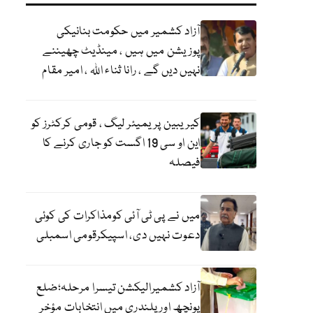
آزاد کشمیر میں حکومت بنانیکی
پوزیشن میں ہیں ، مینڈیٹ چھیننے
نہیں دیں گے ، رانا ثناء اللہ ، امیر مقام
کیریبین پریمیئر لیگ ، قومی کرکٹرز کو
این او سی 19 اگست کو جاری کرنے کا
فیصلہ
میں نے پی ٹی آئی کومذاکرات کی کوئی
دعوت نہیں دی، اسپیکرقومی اسمبلی
آزاد کشمیرالیکشن تیسرا مرحلہ؛ضلع
پونچھ اور پلندری میں انتخابات مؤخر