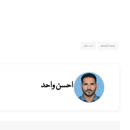
asad toor
اسد طور
احسن واحد