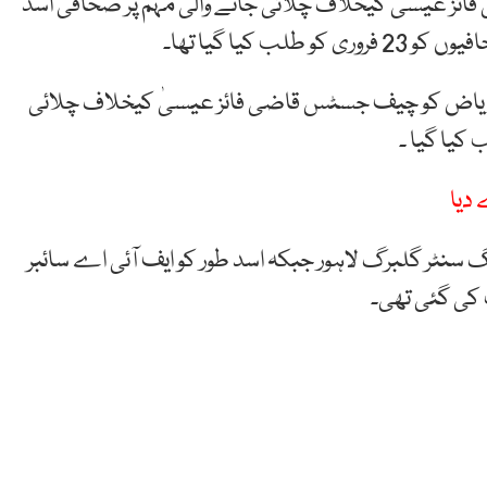
فائز عیسیٰ کیخلاف چلائی جانے والی مہم پر صحافی اسد
 کیا گیا تھا۔
ن ریاض کو چیف جسٹس قاضی فائز عیسیٰ کیخلاف چلائی
کیا گیا ۔
 دیا
 سنٹر گلبرگ لاہور جبکہ اسد طور کو ایف آئی اے سائبر
 کی گئی تھی۔