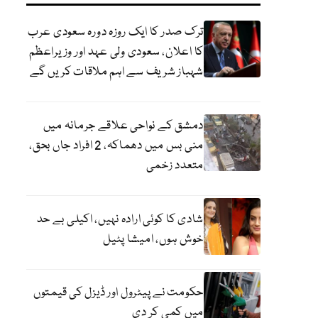
ترک صدر کا ایک روزہ دورہ سعودی عرب
کا اعلان، سعودی ولی عہد اور وزیراعظم
شہباز شریف سے اہم ملاقات کریں گے
دمشق کے نواحی علاقے جرمانہ میں
منی بس میں دھماکہ، 2 افراد جاں بحق،
متعدد زخمی
شادی کا کوئی ارادہ نہیں، اکیلی بے حد
خوش ہوں، امیشا پٹیل
حکومت نے پیٹرول اور ڈیزل کی قیمتوں
میں کمی کر دی