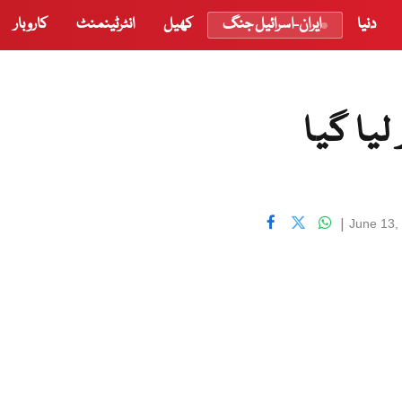
دنیا
ایران-اسرائیل جنگ
کھیل
انٹرٹینمنٹ
کاروبار
یا گیا
|
June 13,