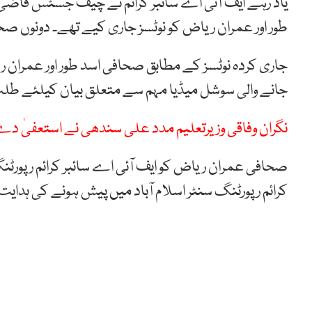
یاد رہے ایف آئی اے سائبر کرائم نے چیف جسٹس قاضی 
طور اور عمران ریاض کو نوٹسز جاری کیے تھے۔ دونوں صحافیوں کو 23 فروری کو طلب
جاری کردہ نوٹسز کے مطابق صحافی اسد طور اور عمرا
جانے والی سوشل میڈیا مہم سے متعلق بیان کیلئے طلب 
نگران وفاقی وزیرتعلیم مدد علی سندھی نے استعفیٰ دے
صحافی عمران ریاض کو ایف آئی اے سائبر کرائم رپورٹنگ
کرائم رپورٹنگ سنٹر اسلام آباد میں پیش ہونے کی ہدایت