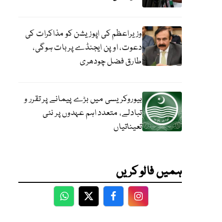
وزیراعظم کی اپوزیشن کو مذاکرات کی
دعوت، اوپن ایجنڈے پر بات ہوگی،
طارق فضل چودھری
بیوروکریسی میں بڑے پیمانے پر تقرر و
تبادلے، متعدد اہم عہدوں پر نئی
تعیناتیاں
ہمیں فالو کریں
WhatsApp
Twitter
Facebook
Facebook