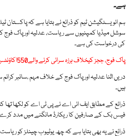
ہے۔
ہم انویسٹگیشن ٹیم کو ذرائع نے بتایا ہے کہ پاکستان 
کی درخواست کی ہے۔
پاک فوج، ججز کیخلاف ہرزہ سرائی کرنے والے550اکاؤنٹس کی نشاندہی کر لی گئی
دریں اثنا عدلیہ اور پاک فوج کے خلاف مہم ،سائبر کرائ
ہیں۔
فیس بک کے صارفین کا ریکارڈ مانگنے میں مدد کرے
ذرائع نے یہ بھی بتایا ہے کہ چھ یوٹیوب چینلز کو ریاست 