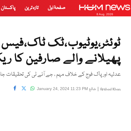
صفحۂ اول
تازہ ترین
پاکستان
8 Aug, 2026
پھیلانے والے صارفین کا ریک
عدلیہ اور پاک فوج کے خلاف مہم ، جے آئے ٹی کی تحقیقات جا
|
شائع
January 24, 2024 11:23 PM
Arshad Khan