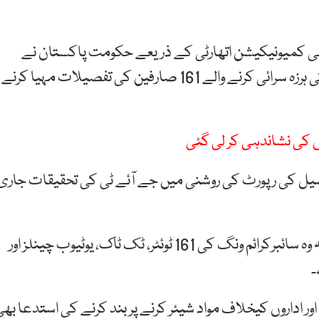
ٹیلی کمیونیکیشن اتھارٹی کے ذریعے حکومت پاکستان نے
سوشل میڈیا کمپنیوں سے ریاست، عدلیہ اور پاک فوج کی ہرزہ سرائی کرنے والے 161 صارفین کی تفصیلات مہیا کرنے
م سیل کی رپورٹ کی روشنی میں جے آئے ٹی کی تحقیقات جاری
ذرائع کے مطابق ایف ائی اے نے پی ٹی اے کو لکھا تھا کہ وہ سائبرکرائم ونگ کی 161 ٹوئٹر، ٹک ٹاک، یوٹیوب چینلز اور
۔
اور اداروں کیخلاف مواد شیئر کرنے پر بند کرنے کی استدعا بھ