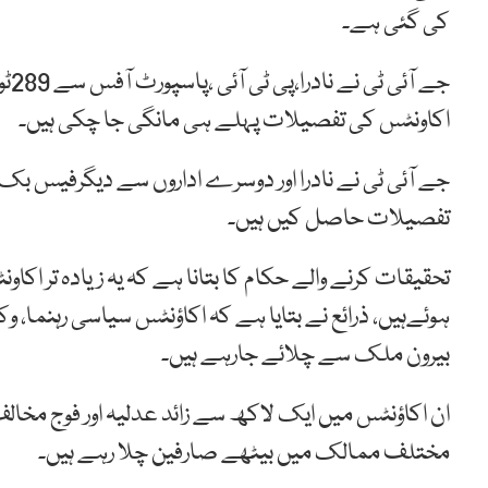
کی گئی ہے۔
اکاونٹس کی تفصیلات پہلے ہی مانگی جا چکی ہیں۔
جے آئی ٹی نے نادرا اور دوسرے اداروں سے دیگرفیس بک،
تفصیلات حاصل کیں ہیں۔
تحقیقات کرنے والے حکام کا بتانا ہے کہ یہ زیادہ تر 
ہوئےہیں، ذرائع نے بتایا ہے کہ اکاؤنٹس سیاسی رہنما، وکلا
بیرون ملک سے چلائے جارہے ہیں۔
مختلف ممالک میں بیٹھے صارفین چلا رہے ہیں۔