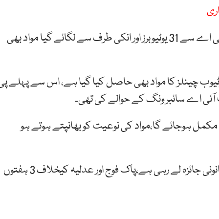
اری
ذرائع کا بتانا ہے کہ ایف ائی اے سائبر کرائم ونگ نے پی ٹی اے سے 31 یوٹیوبرز اور انکی طرف سے لگائے گیا مواد بھی
 چینلز کا مواد بھی حاصل کیا گیا ہے، اس سے پہلے پی
ے مکمل ہوجائے گا،مواد کی نوعیت کو بھانپتے ہوتے ہو
ایف آئی اے لیگل ٹیم ہرزہ سرائی پر مشمتل پوسٹس کا قانونی جائزہ لے رہی ہے،پاک فوج اور عدلیہ کیخلاف 3 ہفتوں