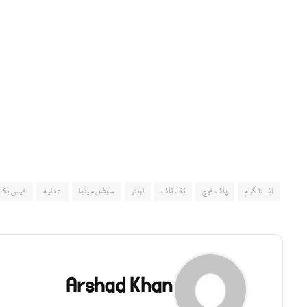
انسٹا گرام
پاک فوج
ٹک ٹاک
ٹوئٹر
سوشل میڈیا
عدلیہ
فیس بک
Arshad Khan