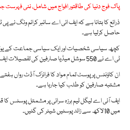
پاک فوج دنیا کی طاقتور افواج میں شامل، نئی فہرست ج
حاصل کرلیا ہے۔
کچھ سیاسی شخصیات اور ایک سیاسی جماعت کے یوٹیوب
ٹی اے نے 550 سوشل میڈیا صارفین کی تفصیلات ایف آئی اے سائبر ونگ کے حوالے کی تھی۔
ان کاؤنٹس پر پوسٹ تمام مواد کا فرانزک آڈٹ رواں ہفت
مشتبہ صارفین کو طلب کیا جارہا ہے۔
میں 10لاکھ سے زائد پوسٹیں شیئر کی گئیں۔