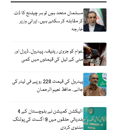
مسلمان متحد ہوں تو ہر چیلنج کا ڈٹ
کر مقابلہ کر سکتے ہیں، ایرانی وزیر
خارجہ
عوام کو جزوی ریلیف، پیٹرول، ڈیزل اور
مٹی کے تیل کی قیمتوں میں کمی
پیٹرول کی قیمت 228 روپے فی لیٹر کی
جائے، حافظ نعیم الرحمان
الیکشن کمیشن نے بلوچستان کے 4
بلدیاتی حلقوں میں 9 اگست کی پولنگ
ملتوی کردی