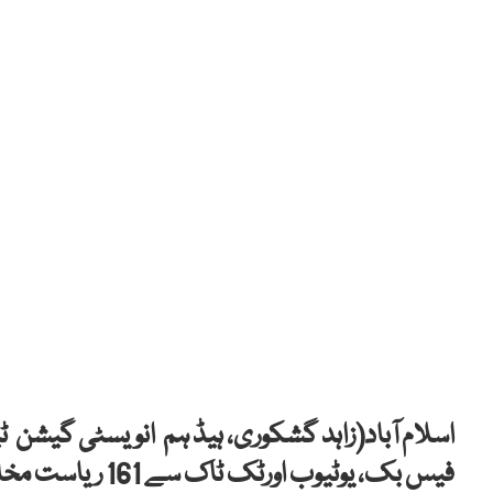
اسلام آباد(زاہد گشکوری، ہیڈ ہم انویسٹی گیشن ٹ
فیس بک، یوٹیوب ا