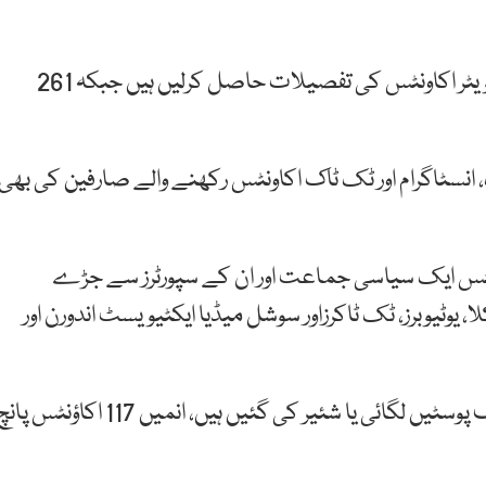
جے آئی ٹی نے نادرا،پی ٹی آئی ،پاسپورٹ آفس سے 289ٹویٹر اکاونٹس کی تفصیلات حاصل کرلیں ہیں جبکہ 261
 انسٹاگرام اور ٹک ٹاک اکاونٹس رکھنے والے صارفین کی بھی
اکاونٹس ایک سیاسی جماعت اور ان کے سپورٹرز سے جڑے
، یوٹیوبرز، ٹک ٹاکرزاور سوشل میڈیا ایکٹیویسٹ اندورن اور
ان اکاؤنٹس میں ایک لاکھ سے زائد عدلیہ اور فوج مخالف پوسٹیں لگائی یا شئیر کی گئیں ہیں، انمیں 117 اکاؤنٹس پ