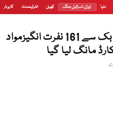
دنیا
ایران-اسرائیل جنگ
کھیل
انٹرٹینمنٹ
کاروبار
ٹوئٹر،یوٹیوب،ٹک ٹاک،فیس بک سے 161 نفرت انگیزمواد
ارڈ مانگ لیا گیا
ری