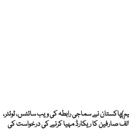
یم)پاکستان نے سماجی رابطہ کی ویب سائٹس، ٹوئٹر،
ورٹک ٹاک سے 161 ریاست مخالف صارفین کا ریکارڈ مہیا کرنے کی درخواست کی