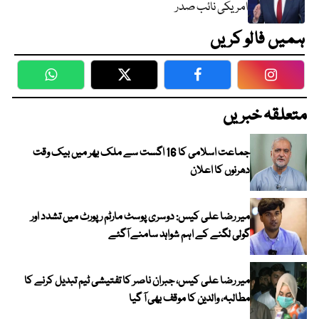
امریکی نائب صدر
ہمیں فالو کریں
WhatsApp
Twitter
Facebook
Faceboo
متعلقہ خبریں
جماعت اسلامی کا 16 اگست سے ملک بھر میں بیک وقت
دھرنوں کا اعلان
میر رضا علی کیس: دوسری پوسٹ مارٹم رپورٹ میں تشدد اور
گولی لگنے کے اہم شواہد سامنے آگئے
میر رضا علی کیس، جبران ناصر کا تفتیشی ٹیم تبدیل کرنے کا
مطالبہ، والدین کا موقف بھی آ گیا