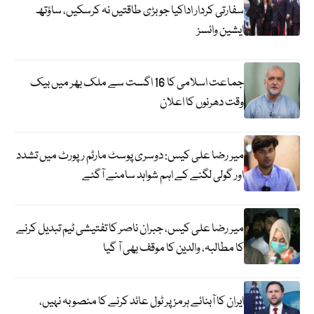
سفارتی کردار اداکیا جو بڑی طاقتیں نہ کرسکیں، ساؤتھ
ایشین وائسز
جماعت اسلامی کا 16 اگست سے ملک بھر میں بیک
وقت دھرنوں کا اعلان
میر رضا علی کیس: دوسری پوسٹ مارٹم رپورٹ میں تشدد
اور گولی لگنے کے اہم شواہد سامنے آگئے
میر رضا علی کیس، جبران ناصر کا تفتیشی ٹیم تبدیل کرنے
کا مطالبہ، والدین کا موقف بھی آ گیا
ایران کا آبنائے ہرمز پر ٹول عائد کرنے کا منصوبہ نہیں،