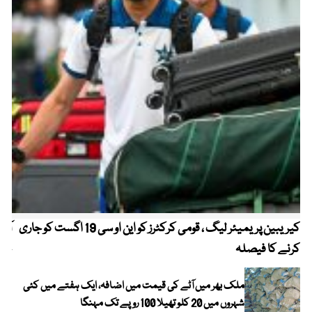
کیریبین پریمیئر لیگ ، قومی کرکٹرز کو این او سی 19 اگست کو جاری
آز
کرنے کا فیصلہ
چھی
ملک بھر میں آٹے کی قیمت میں اضافہ، ایک ہفتے میں کئی
شہروں میں 20 کلو تھیلا 100 روپے تک مہنگا