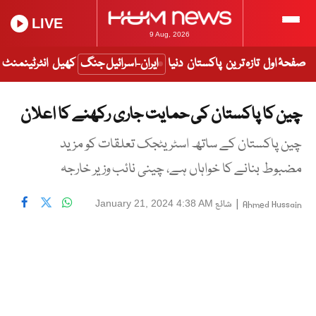
LIVE
9 Aug, 2026
صفحۂ اول
تازہ ترین
پاکستان
دنیا
ایران-اسرائیل جنگ
کھیل
انٹرٹینمنٹ
چین کا پاکستان کی حمایت جاری رکھنے کا اعلان
چین پاکستان کے ساتھ اسٹریٹجک تعلقات کو مزید
مضبوط بنانے کا خواہاں ہے، چینی نائب وزیر خارجہ
|
شائع
January 21, 2024 4:38 AM
Ahmed Hussain