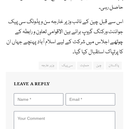
حاصل رہی۔
اس سے قبل چین کے نائب وزیر خارجہ سن ویڈونگ سی پیک
جوائنٹ ورکنگ گروپ برائے بین الاقوامی تعاون و رابطہ کے
چوتھے اجلاس میں شرکت کے لیے اسلام آباد پہنچے جہاں ان
کا پرتپاک استقبال کیا گیا۔
پاکستان
چین
حمایت
سی پیک
وزیر خارجہ
LEAVE A REPLY