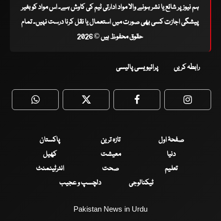
ہم نیوز پر شائع یا نشر ہونے والا مواد ادارتی ٹیم کی کاوش ہے۔ اس مواد کو بغیر
پیشگی اجازت کسی بھی صورت میں استعمال یا نقل کرنا درست نہیں۔ تمام
حقوق محفوظ ہیں © 2026
رابطہ کریں
پرائیویسی پالیسی
WhatsApp
Twitter
Facebook
Faceboo
صفحۂ اول
تازہ ترین
پاکستان
دنیا
معیشت
کھیل
تعلیم
صحت
انٹرٹینمنٹ
ٹیکنالوجی
دلچسپ و عجیب
Pakistan News in Urdu