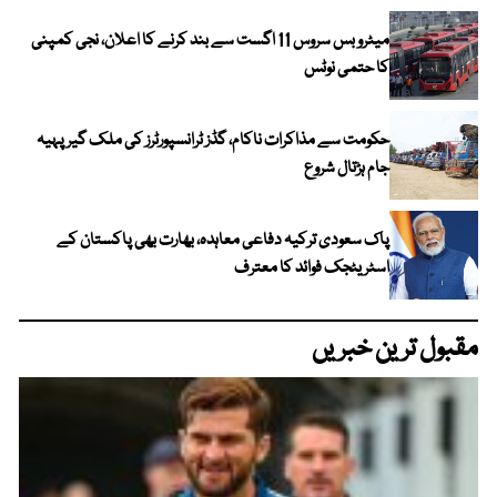
میٹرو بس سروس 11 اگست سے بند کرنے کا اعلان، نجی کمپنی
کا حتمی نوٹس
حکومت سے مذاکرات ناکام، گڈز ٹرانسپورٹرز کی ملک گیر پہیہ
جام ہڑتال شروع
پاک سعودی ترکیہ دفاعی معاہدہ، بھارت بھی پاکستان کے
اسٹریٹجک فوائد کا معترف
مقبول ترین خبریں