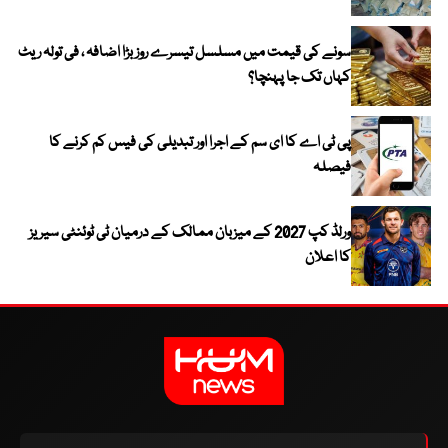
سونے کی قیمت میں مسلسل تیسرے روز بڑا اضافہ ، فی تولہ ریٹ
کہاں تک جا پہنچا؟
پی ٹی اے کا ای سم کے اجرا اور تبدیلی کی فیس کم کرنے کا
فیصلہ
ورلڈ کپ 2027 کے میزبان ممالک کے درمیان ٹی ٹوئنٹی سیریز
کا اعلان