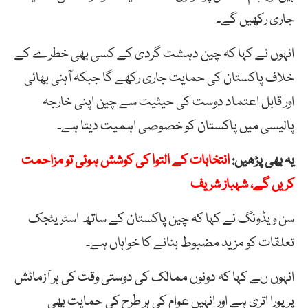
جاری رکھیں گے۔
انہوں نے کہا کہ چین دہشت گردی کے کسی بھی خطرے کے
خلاف پاکستان کی حمایت جاری رکھے گا جبکہ آہنی بھائی
اور قابل اعتماد دوست کی حیثیت سے چین اپنی خارجہ
پالیسی میں پاکستان کو خصوصی اہمیت دیتا ہے۔
یہ بھی پڑھیں:
انتخابات کے التوا کی کوشش ہوئی تو مزاحمت
کریں گے، شہباز شریف
سن ویڈونگ نے کہا کہ چین پاکستان کے ساتھ اسٹریٹجک
تعلقات کو مزید مضبوط بنانے کا خواہاں ہے۔
انہوں ںے کہا کہ دونوں ممالک کی دوستی وقت کی ہر آزمائش
پر پورا اتری ہے اور انہیں عوام کی ہر طرح کی حمایت بھی