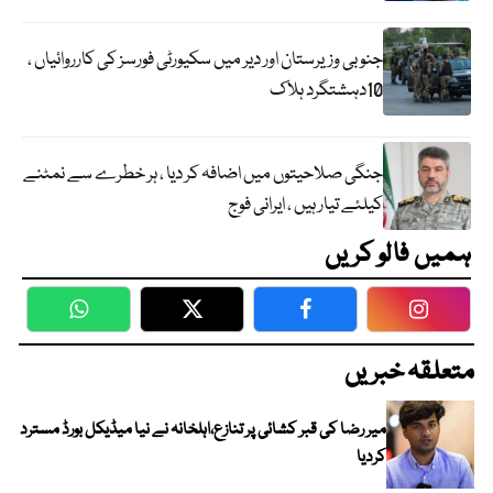
جنوبی وزیرستان اور دیر میں سکیورٹی فورسز کی کارروائیاں ،
10دہشتگرد ہلاک
جنگی صلاحیتوں میں اضافہ کر دیا ، ہر خطرے سے نمٹنے
کیلئے تیار ہیں ، ایرانی فوج
ہمیں فالو کریں
WhatsApp
Twitter
Facebook
Faceboo
متعلقہ خبریں
میر رضا کی قبر کشائی پر تنازع،اہلخانہ نے نیا میڈیکل بورڈ مسترد
کردیا