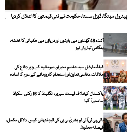
پیٹرول مہنگا، ڈیزل سستا، حکومت نے نئی قیمتوں کا اعلان کر دیا
پنج
آئندہ 48 گھنٹوں میں بارشوں اور دریاؤں میں طغیانی کا خدشہ،
ہنگامی تیاریاں تیز
فیلڈ مارشل سید عاصم منیر اور صومالیہ کے وزیر دفاع کی
ملاقات، دفاعی تعاون اور استعدادِ کار بڑھانے کے عزم کا اعادہ
پاکستان کیخلاف ٹیسٹ سیریز ، انگلینڈ کا 16 رکنی اسکواڈ
سامنے آ گیا
بانی پی ٹی آئی اور بشریٰ بی بی کی قیدِ تنہائی کیس، دلائل مکمل،
فیصلہ محفوظ