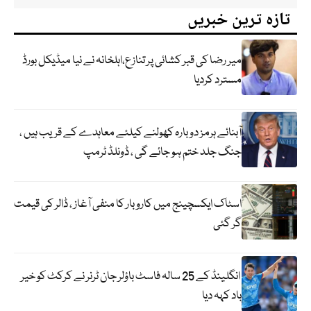
تازہ ترین خبریں
میر رضا کی قبر کشائی پر تنازع،اہلخانہ نے نیا میڈیکل بورڈ
مسترد کردیا
آبنائے ہرمز دوبارہ کھولنے کیلئے معاہدے کے قریب ہیں ،
جنگ جلد ختم ہو جائے گی ، ڈونلڈ ٹرمپ
اسٹاک ایکسچینج میں کاروبار کا منفی آغاز ، ڈالر کی قیمت
گر گئی
انگلینڈ کے 25 سالہ فاسٹ باؤلر جان ٹرنر نے کرکٹ کو خیر
باد کہہ دیا