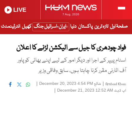
LIVE
7 Aug, 2026
صفحۂ اول
تازہ ترین
پاکستان
دنیا
ایران-اسرائیل جنگ
کھیل
انٹرٹینمنٹ
فواد چودھری کا جیل سے الیکشن لڑنے کا اعلان
اسٹام پیپر کے اجرا اور دیگر امور کے لیے اپنے بھائی کو پاور
آف اٹارنی مقرر کرنا چاہتا ہوں، سابق وفاقی وزیر
|
شائع
|
December 20, 2023 4:54 PM
Arshad Khan
اپ ڈیٹ
|
December 21, 2023 12:52 AM