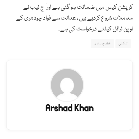
کرپشن کیس میں ضمانت ہو گئی ہے اور آج نیب نے
معاملات شروع کردیے ہیں ، عدالت سے فواد چودھری کے
اوپن ٹرائل کیلئے درخواست کی ہے۔
الیکشن
فواد چوہدری
Arshad Khan