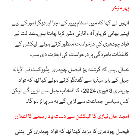
پھر مؤخر
انہوں نے کہا کہ میں اسٹام پیپر کے اجرا اور دیگر امور کے لیے
اپنے بھائی کو پاور آف اٹارنی مقرر کرنا چاہتا ہوں۔عدالت نے
فواد چودھری کی درخواست منظور کرتے ہوئے الیکشن کے
کاغذات نامزدگی پر درخواست کی اجازت دی ہے۔
خیال رہے کہ گزشتہ روز فیصل چوہدری ایڈووکیٹ نے اڈیالہ
جیل کے باہر میڈیا سے گفتگو کرتے ہوئے کہا تھا کہ فواد
چوہدری 8 فروری 2024ء کا انتخاب جیل سے لڑیں گے لیکن
کس سیاسی جماعت سے لڑیں گے یہ سرپرائز ہو گا۔
امجد خان نیازی کا الیکشن سے دست بردار ہونے کا اعلان
فیصل چودھری کا مزید کہنا تھا کہ فواد چوہدری کی اینٹی