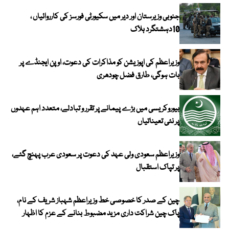
جنوبی وزیرستان اور دیر میں سکیورٹی فورسز کی کارروائیاں ،
10دہشتگرد ہلاک
وزیراعظم کی اپوزیشن کو مذاکرات کی دعوت، اوپن ایجنڈے پر
بات ہوگی، طارق فضل چودھری
بیوروکریسی میں بڑے پیمانے پر تقرر و تبادلے، متعدد اہم عہدوں
پر نئی تعیناتیاں
وزیراعظم سعودی ولی عہد کی دعوت پر سعودی عرب پہنچ گئے،
پر تپاک استقبال
چین کے صدر کا خصوصی خط وزیراعظم شہباز شریف کے نام،
پاک چین شراکت داری مزید مضبوط بنانے کے عزم کا اظہار