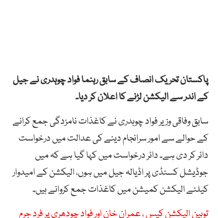
پاکستان تحریک انصاف کے سابق رہنما فواد چوہدری نے جیل
کے اندر سے الیکشن لڑنے کا اعلان کر دیا۔
سابق وفاقی وزیر فواد چوہدری نے کاغذات نامزدگی جمع کرانے
کے حوالے سے امور سرانجام دینے کی عدالت میں درخواست
دائر کر دی ہے۔ دائر درخواست میں کہا گیا ہے کہ میں
جوڈیشل کسٹڈی پر اڈیالہ جیل میں ہوں، الیکشن کے امیدوار
کیلئے الیکشن کمیشن میں کاغذات جمع کروانے ہیں۔
توہین الیکشن کیس ، عمران خان اور فواد چودھری پر فرد جرم