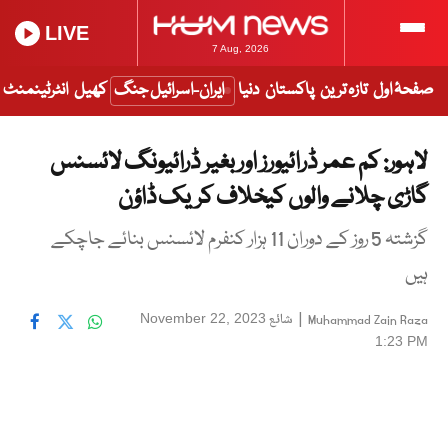
LIVE
7 Aug, 2026
صفحۂ اول
تازہ ترین
پاکستان
دنیا
ایران-اسرائیل جنگ
کھیل
انٹرٹینمنٹ
لاہور: کم عمر ڈرائیورز اور بغیر ڈرائیونگ لائسنس
گاڑی چلانے والوں کیخلاف کریک ڈاؤن
گزشتہ 5 روز کے دوران 11 ہزار کنفرم لائسنس بنائے جاچکے
ہیں
|
شائع
November 22, 2023
Muhammad Zain Raza
1:23 PM