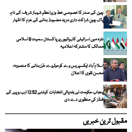
چین کے صدر کا خصوصی خط وزیراعظم شہباز شریف کے نام،
پاک چین شراکت داری مزید مضبوط بنانے کے عزم کا اظہار
غزہ میں اسرائیلی کارروائیوں پر پاکستان سمیت 8 اسلامی
ممالک کا مشترکہ اعلامیہ
اسلام آباد ایکسپریس وے کو موٹروے طرز بنانے کا منصوبہ،
محسن نقوی کا اعلان
پنجاب حکومت نے بلدیاتی انتخابات کیلئے 12.52 ارب روپے کے
فنڈز کی منظوری دے دی
مقبول ترین خبریں