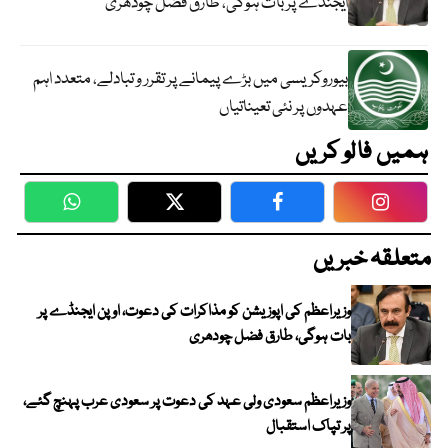
ایجنڈے پر بات ہوگی، طارق فضل چودھری
بیوروکریسی میں بڑے پیمانے پر تقرر و تبادلے، متعدد اہم
عہدوں پر نئی تعیناتیاں
ہمیں فالو کریں
WhatsApp
Twitter
Facebook
Faceboo
متعلقہ خبریں
وزیراعظم کی اپوزیشن کو مذاکرات کی دعوت، اوپن ایجنڈے پر
بات ہوگی، طارق فضل چودھری
وزیراعظم سعودی ولی عہد کی دعوت پر سعودی عرب پہنچ گئے،
پر تپاک استقبال