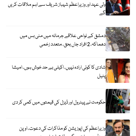
ولی عہد اور وزیراعظم شہباز شریف سے اہم ملاقات کریں
گے
دمشق کے نواحی علاقے جرمانہ میں منی بس میں
دھماکہ، 2 افراد جاں بحق، متعدد زخمی
شادی کا کوئی ارادہ نہیں، اکیلی بے حد خوش ہوں، امیشا
پٹیل
حکومت نے پیٹرول اور ڈیزل کی قیمتوں میں کمی کر دی
وزیراعظم کی اپوزیشن کو مذاکرات کی دعوت، اوپن