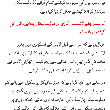
ہیں۔ شہریوں کی سہولت کیلئے تمام ڈرائیونگ ٹیسٹنگ
سینٹرز کو 24 گھنٹے فعال کردیا گیا ہے۔
کم عمر، بغیر لائسنس گاڑی اور موٹرسائیکل چلانے والوں کی
گرفتاری کا حکم
خیال رہے کہ اس سے قبل لاہور کے اسکولوں میں بغیر
لائسنس کم عمر طلبا کے موٹرسائیکل اور کار لانے پر پابندی
عائد کی گئی تھی۔ اس حوالے سے ایجوکیشن اتھارٹی لاہور نے
تمام سکول سربراہان کو ہدایات بھی جاری کر دیں۔
مراسلے میں کہا گیا ہے کہ موٹر سائیکل پر سکول آنے والے کم
عمر طلبا کو روکا جائے، سکول کی حدود میں انہیں گاڑی یا
موٹرسائیکل پارکنگ کی اجازت نہ دی جائے، خلاف ورزی پر
متعلقہ سکول سربراہان کے خلاف کارروائی کی جائے گی۔