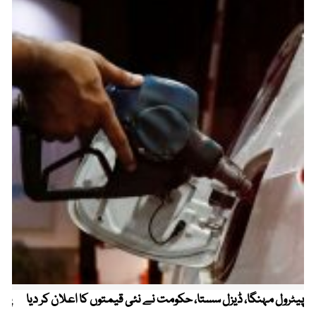
پیٹرول مہنگا، ڈیزل سستا، حکومت نے نئی قیمتوں کا اعلان کر دیا
پنج