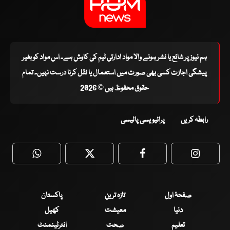
ہم نیوز پر شائع یا نشر ہونے والا مواد ادارتی ٹیم کی کاوش ہے۔ اس مواد کو بغیر
پیشگی اجازت کسی بھی صورت میں استعمال یا نقل کرنا درست نہیں۔ تمام
حقوق محفوظ ہیں © 2026
رابطہ کریں
پرائیویسی پالیسی
WhatsApp
Twitter
Facebook
Faceboo
صفحۂ اول
تازہ ترین
پاکستان
دنیا
معیشت
کھیل
تعلیم
صحت
انٹرٹینمنٹ