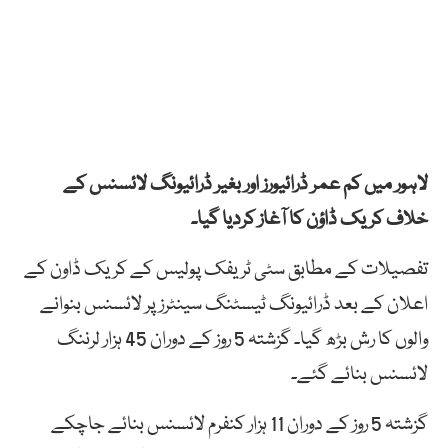
لاہور میں کم عمر ڈرائیورز اور بغیر ڈرائیونگ لائسنس کے
خلاف کریک ڈاؤن کا آغاز کردیا گیا۔
تفصیلات کے مطابق سٹی ٹریفک پولیس کے کریک ڈاون کے
اعلان کے بعد ڈرائیونگ ٹیسٹنگ سینٹرز پر لائسنس بنوانے
والوں کا رش بڑھ گیا۔ گزشتہ 5 روز کے دوران 45 ہزار لرننگ
لائسنس بنائے گئے۔
گزشتہ 5 روز کے دوران 11 ہزار کنفرم لائسنس بنائے جاچکے