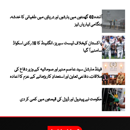
آئندہ 48 گھنٹوں میں بارشوں اور دریاؤں میں طغیانی کا خدشہ،
ہنگامی تیاریاں تیز
پاکستان کیخلاف ٹیسٹ سیریز ، انگلینڈ کا 16 رکنی اسکواڈ
سامنے آ گیا
فیلڈ مارشل سید عاصم منیر اور صومالیہ کے وزیر دفاع کی
ملاقات، دفاعی تعاون اور استعدادِ کار بڑھانے کے عزم کا اعادہ
حکومت نے پیٹرول اور ڈیزل کی قیمتوں میں کمی کر دی