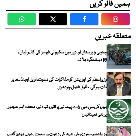
ہمیں فالو کریں
WhatsApp
Twitter
Facebook
Faceboo
متعلقہ خبریں
جنوبی وزیرستان اور دیر میں سکیورٹی فورسز کی کارروائیاں ،
10دہشتگرد ہلاک
وزیراعظم کی اپوزیشن کو مذاکرات کی دعوت، اوپن ایجنڈے پر
بات ہوگی، طارق فضل چودھری
بیوروکریسی میں بڑے پیمانے پر تقرر و تبادلے، متعدد اہم عہدوں
پر نئی تعیناتیاں
وزیراعظم سعودی ولی عہد کی دعوت پر سعودی عرب پہنچ گئے،