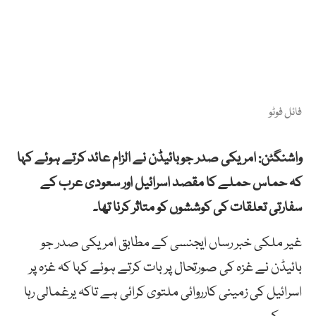
فائل فوٹو
واشنگٹن: امریکی صدر جوبائیڈن نے الزام عائد کرتے ہوئے کہا
کہ حماس حملے کا مقصد اسرائیل اور سعودی عرب کے
سفارتی تعلقات کی کوششوں کو متاثر کرنا تھا۔
غیر ملکی خبر رساں ایجنسی کے مطابق امریکی صدر جو
بائیڈن نے غزہ کی صورتحال پر بات کرتے ہوئے کہا کہ غزہ پر
اسرائیل کی زمینی کارروائی ملتوی کرائی ہے تاکہ یرغمالی رہا