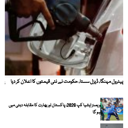
پیٹرول مہنگا، ڈیزل سستا، حکومت نے نئی قیمتوں کا اعلان کر دیا
پنج
ویمنز ایشیا کپ 2026، پاکستان اور بھارت کا مقابلہ دبئی میں
ہو گا