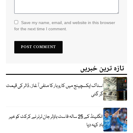
Save my name, email, and website in this browser
for the next time I comment.
تازہ ترین خبریں
اسٹاک ایکسچینج میں کاروبار کا منفی آغاز ، ڈالر کی قیمت
گر گئی
انگلینڈ کے 25 سالہ فاسٹ باؤلر جان ٹرنر نے کرکٹ کو خیر
باد کہہ دیا