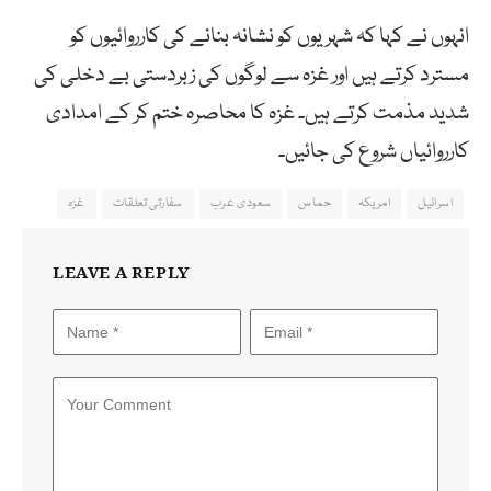
انہوں نے کہا کہ شہریوں کو نشانہ بنانے کی کارروائیوں کو
مسترد کرتے ہیں اور غزہ سے لوگوں کی زبردستی بے دخلی کی
شدید مذمت کرتے ہیں۔ غزہ کا محاصرہ ختم کر کے امدادی
کارروائیاں شروع کی جائیں۔
اسرائیل
امریکہ
حماس
سعودی عرب
سفارتی تعلقات
غزہ
LEAVE A REPLY