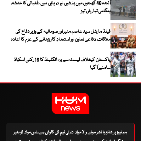
آئندہ 48 گھنٹوں میں بارشوں اور دریاؤں میں طغیانی کا خدشہ،
ہنگامی تیاریاں تیز
فیلڈ مارشل سید عاصم منیر اور صومالیہ کے وزیر دفاع کی
ملاقات، دفاعی تعاون اور استعدادِ کار بڑھانے کے عزم کا اعادہ
پاکستان کیخلاف ٹیسٹ سیریز ، انگلینڈ کا 16 رکنی اسکواڈ
سامنے آ گیا
ہم نیوز پر شائع یا نشر ہونے والا مواد ادارتی ٹیم کی کاوش ہے۔ اس مواد کو بغیر