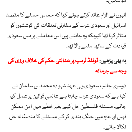
ہو سکیں۔
انہوں نے الزام عائد کرتے ہوئے کہا کہ حماس حملے کا مقصد
اسرائیل اور سعودی عرب کے سفارتی تعلقات کی کوششوں کو
متاثر کرنا تھا کیونکہ وہ جانتے ہیں اس معاملے پر میں سعودی
قیادت کے ساتھ ملنے والا تھا۔
یہ بھی پڑھیں:
ڈونلڈ ٹرمپ پر عدالتی حکم کی خلاف ورزی کی
وجہ سے جرمانہ
دوسری جانب سعودی ولی عہد شہزادہ محمد بن سلمان نے
کہا ہے کہ سعودی عرب چاہتا ہے عالمی قوانین پر عمل کیا
جائے۔ مسئلہ فلسطین حل کیے بغیر خطے میں امن ممکن
نہیں اور غزہ میں جنگ بندی کر کے مسئلے کا منصفانہ حل
نکالا جائے۔