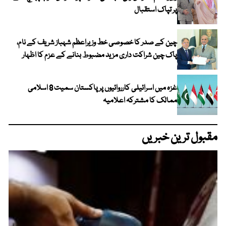
پر تپاک استقبال
چین کے صدر کا خصوصی خط وزیراعظم شہباز شریف کے نام،
پاک چین شراکت داری مزید مضبوط بنانے کے عزم کا اظہار
غزہ میں اسرائیلی کارروائیوں پر پاکستان سمیت 8 اسلامی
ممالک کا مشترکہ اعلامیہ
مقبول ترین خبریں