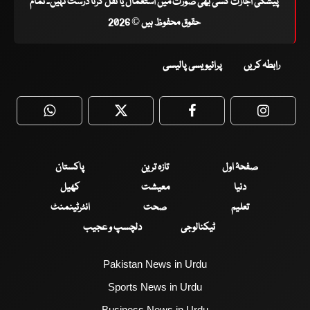
پیشگی اجازت کسی بھی صورت میں استعمال یا نقل کرنا درست نہیں۔ تمام
حقوق محفوظ ہیں © 2026
رابطہ کریں
پرائیویسی پالیسی
WhatsApp
Twitter
Facebook
Faceboo
صفحۂ اول
تازہ ترین
پاکستان
دنیا
معیشت
کھیل
تعلیم
صحت
انٹرٹینمنٹ
ٹیکنالوجی
دلچسپ و عجیب
Pakistan News in Urdu
Sports News in Urdu
Business News in Urdu