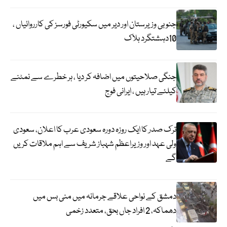
جنوبی وزیرستان اور دیر میں سکیورٹی فورسز کی کارروائیاں ،
10دہشتگرد ہلاک
جنگی صلاحیتوں میں اضافہ کر دیا ، ہر خطرے سے نمٹنے
کیلئے تیار ہیں ، ایرانی فوج
ترک صدر کا ایک روزہ دورہ سعودی عرب کا اعلان، سعودی
ولی عہد اور وزیراعظم شہباز شریف سے اہم ملاقات کریں
گے
دمشق کے نواحی علاقے جرمانہ میں منی بس میں
دھماکہ، 2 افراد جاں بحق، متعدد زخمی