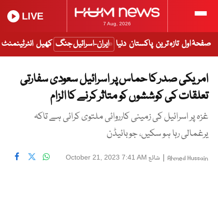
LIVE
7 Aug, 2026
صفحۂ اول
تازہ ترین
پاکستان
دنیا
ایران-اسرائیل جنگ
کھیل
انٹرٹینمنٹ
امریکی صدر کا حماس پر اسرائیل سعودی سفارتی
تعلقات کی کوششوں کو متاثر کرنے کا الزام
غزہ پر اسرائیل کی زمینی کارروائی ملتوی کرائی ہے تاکہ
یرغمالی رہا ہو سکیں، جوبائیڈن
|
شائع
October 21, 2023 7:41 AM
Ahmed Hussain