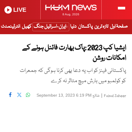
LIVE
8 Aug, 2026
صفحۂ اول
تازہ ترین
پاکستان
دنیا
ایران-اسرائیل جنگ
کھیل
انٹرٹینمنٹ
ایشیا کپ 2023 :پاک بھارت فائنل ہونے کے
امکانات روشن
پاکستانی فینز کو اب یہ دعا بھی کرنا ہوگی کہ جمعرات
کو کولمبو میں بارش میچ متاثر نہ کرے
|
شائع
September 13, 2023 6:19 PM
Faisal Zaheer