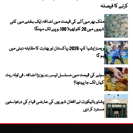
کرنے کا فیصلہ
چھی
ملک بھر میں آٹے کی قیمت میں اضافہ، ایک ہفتے میں کئی
شہروں میں 20 کلو تھیلا 100 روپے تک مہنگا
ویمنز ایشیا کپ 2026، پاکستان اور بھارت کا مقابلہ دبئی میں
ہو گا
سونے کی قیمت میں مسلسل تیسرے روز بڑا اضافہ ، فی تولہ ریٹ
کہاں تک جا پہنچا؟
پشاور ہائیکورٹ نے افغان شہریوں کی عارضی قیام کی درخواستیں
مسترد کر دیں