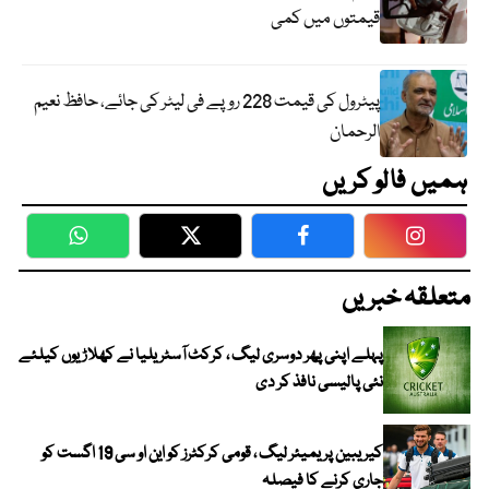
قیمتوں میں کمی
پیٹرول کی قیمت 228 روپے فی لیٹر کی جائے، حافظ نعیم
الرحمان
ہمیں فالو کریں
WhatsApp
Twitter
Facebook
Faceboo
متعلقہ خبریں
پہلے اپنی پھر دوسری لیگ ، کرکٹ آسٹریلیا نے کھلاڑیوں کیلئے
نئی پالیسی نافذ کر دی
کیریبین پریمیئر لیگ ، قومی کرکٹرز کو این او سی 19 اگست کو
جاری کرنے کا فیصلہ