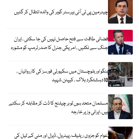
چیئرمین پی ٹی آئی بیرسٹر گوہر کی والدہ انتقال کر گئیں
فضائی طاقت سے فتح حاصل نہیں کی جا سکتی ، ایران
جنگ سے نکلیں ، امریکی جنرل کا صدر ٹرمپ کو مشورہ
ہنگو اور بلوچستان میں سکیورٹی فورسز کی کارروائیاں ،
10دہشتگرد ہلاک ، کیپٹن شہید
مسلمان متحد ہوں تو ہر چیلنج کا ڈٹ کر مقابلہ کر سکتے
ہیں، ایرانی وزیر خارجہ
عوام کو جزوی ریلیف، پیٹرول، ڈیزل اور مٹی کے تیل کی