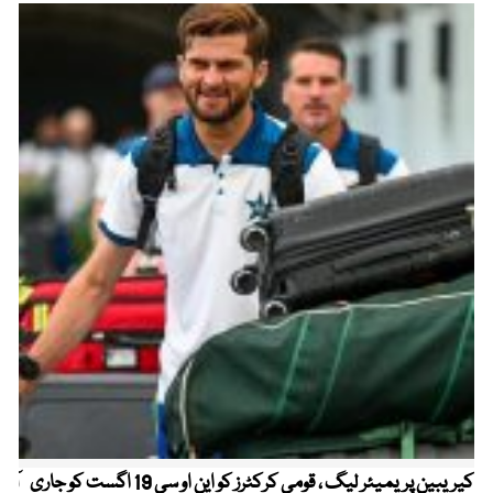
کیریبین پریمیئر لیگ ، قومی کرکٹرز کو این او سی 19 اگست کو جاری
آز