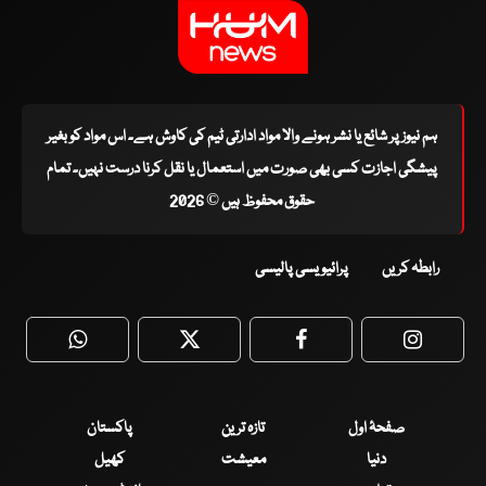
ہم نیوز پر شائع یا نشر ہونے والا مواد ادارتی ٹیم کی کاوش ہے۔ اس مواد کو بغیر
پیشگی اجازت کسی بھی صورت میں استعمال یا نقل کرنا درست نہیں۔ تمام
حقوق محفوظ ہیں © 2026
رابطہ کریں
پرائیویسی پالیسی
WhatsApp
Twitter
Facebook
Faceboo
صفحۂ اول
تازہ ترین
پاکستان
دنیا
معیشت
کھیل