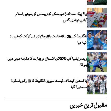
براڈ پیک حادثہ،5غیرملکی کوہ پیماؤں کی میتیں اسلام
آبادپہنچادی گئیں
انگلینڈ کے 25 سالہ فاسٹ باؤلر جان ٹرنر نے کرکٹ کو خیر باد
کہہ دیا
ویمنز ایشیا کپ 2026، پاکستان اور بھارت کا مقابلہ دبئی میں
ہو گا
پاکستان کیخلاف ٹیسٹ سیریز ، انگلینڈ کا 16 رکنی اسکواڈ
سامنے آ گیا
مقبول ترین خبریں