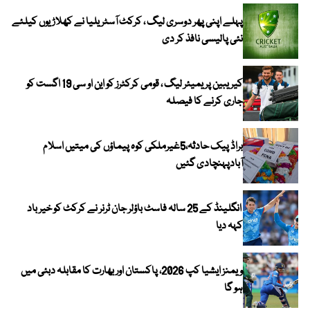
پہلے اپنی پھر دوسری لیگ ، کرکٹ آسٹریلیا نے کھلاڑیوں کیلئے
نئی پالیسی نافذ کر دی
کیریبین پریمیئر لیگ ، قومی کرکٹرز کو این او سی 19 اگست کو
جاری کرنے کا فیصلہ
براڈ پیک حادثہ،5غیرملکی کوہ پیماؤں کی میتیں اسلام
آبادپہنچادی گئیں
انگلینڈ کے 25 سالہ فاسٹ باؤلر جان ٹرنر نے کرکٹ کو خیر باد
کہہ دیا
ویمنز ایشیا کپ 2026، پاکستان اور بھارت کا مقابلہ دبئی میں
ہو گا