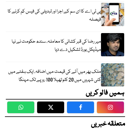
پی ٹی اے کا ای سم کے اجرا اور تبدیلی کی فیس کم کرنے کا
فیصلہ
میر رضا کی قبر کشائی کا معاملہ، سندھ حکومت نے نیا
میڈیکل بورڈ تشکیل دے دیا
ملک بھر میں آٹے کی قیمت میں اضافہ، ایک ہفتے میں
کئی شہروں میں 20 کلو تھیلا 100 روپے تک مہنگا
ہمیں فالو کریں
WhatsApp
Twitter
Facebook
Faceboo
متعلقہ خبریں