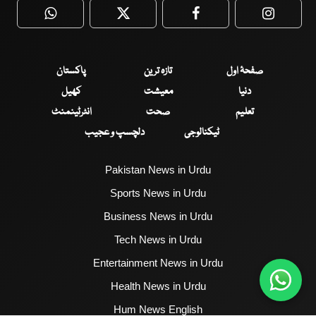
WhatsApp
Twitter
Facebook
Faceboo
صفحۂ اول
تازہ ترین
پاکستان
دنیا
معیشت
کھیل
تعلیم
صحت
انٹرٹینمنٹ
ٹیکنالوجی
دلچسپ و عجیب
Pakistan News in Urdu
Sports News in Urdu
Business News in Urdu
Tech News in Urdu
Entertainment News in Urdu
Health News in Urdu
Hum News English