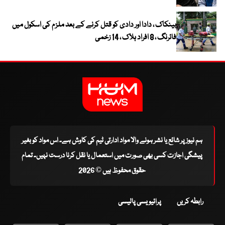
بینکاک ، دادا اور دادی کو قتل کرنے کے بعد ملزم کی اسکول میں
فائرنگ ، 8 افراد ہلاک ، 14 زخمی
ہم نیوز پر شائع یا نشر ہونے والا مواد ادارتی ٹیم کی کاوش ہے۔ اس مواد کو بغیر
پیشگی اجازت کسی بھی صورت میں استعمال یا نقل کرنا درست نہیں۔ تمام
حقوق محفوظ ہیں © 2026
رابطہ کریں
پرائیویسی پالیسی