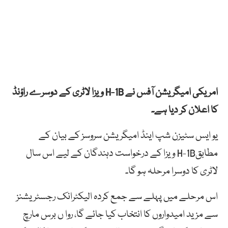
امریکی امیگریشن آفس نے H-1B ویزا لاٹری کے دوسرے راؤنڈ
کا اعلان کر دیا ہے۔
یو ایس سٹیزن شپ اینڈ امیگریشن سروسز کے بیان کے
مطابقH-1B ویزا کے درخواست دہندگان کے لیے اس سال
لاٹری کا دوسرا مرحلہ ہو گا۔
اس مرحلے میں پہلے سے جمع کردہ الیکٹرانک رجسٹریشنز
سے مزید امیدواروں کا انتخاب کیا جائے گا، روا ں برس مارچ