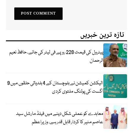
تازہ ترین خبریں
پیٹرول کی قیمت 228 روپے فی لیٹر کی جائے، حافظ نعیم
الرحمان
الیکشن کمیشن نے بلوچستان کے 4 بلدیاتی حلقوں میں 9
اگست کی پولنگ ملتوی کردی
معاہدے کو عملی شکل دینے میں فیلڈ مارشل سید
عاصم منیر کا کردار قابل قدر ہے، وزیراعظم