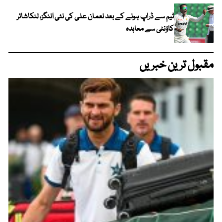
ٹیم سے ڈراپ ہونے کے بعد نعمان علی کی نئی اننگز، لنکاشائر
کاؤنٹی سے معاہدہ
مقبول ترین خبریں