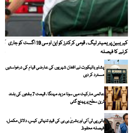
کیریبین پریمیئر لیگ ، قومی کرکٹرز کو این او سی 19 اگست کو جاری
آز
کرنے کا فیصلہ
چھی
پشاور ہائیکورٹ نے افغان شہریوں کی عارضی قیام کی درخواستیں
مسترد کر دیں
عالمی مارکیٹ میں سونا مزید مہنگا ، قیمت 7 ہفتوں کی بلند
ترین سطح پر پہنچ گئی
بانی پی ٹی آئی اور بشریٰ بی بی کی قیدِ تنہائی کیس، دلائل مکمل،
فیصلہ محفوظ