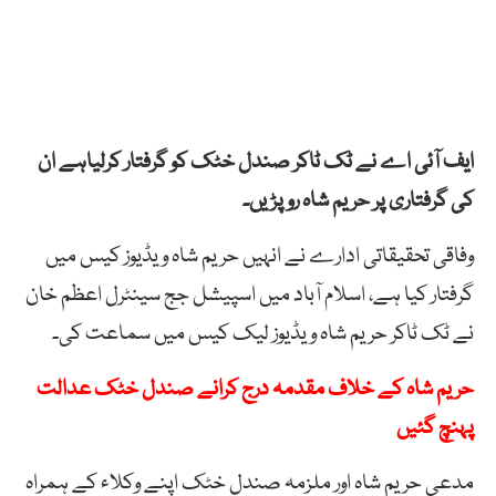
ایف آئی اے نے ٹک ٹاکر صندل خٹک کو گرفتار کرلیاہے ان
کی گرفتاری پر حریم شاہ رو پڑیں۔
وفاقی تحقیقاتی ادارے نے انہیں حریم شاہ ویڈیوز کیس میں
گرفتار کیا ہے، اسلام آباد میں اسپیشل جج سینٹرل اعظم خان
نے ٹک ٹاکر حریم شاہ ویڈیوز لیک کیس میں سماعت کی۔
حریم شاہ کے خلاف مقدمہ درج کرانے صندل خٹک عدالت
پہنچ گئیں
مدعی حریم شاہ اور ملزمہ صندل خٹک اپنے وکلاء کے ہمراہ