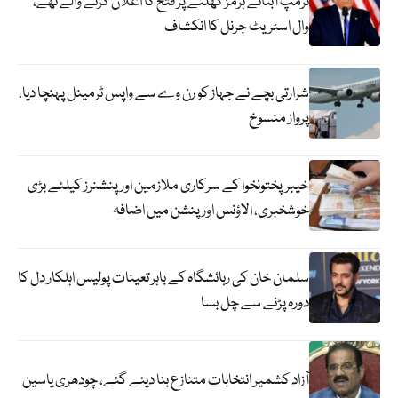
ٹرمپ آبنائے ہرمز کھلنے پر فتح کا اعلان کرنے والے تھے،
وال اسٹریٹ جرنل کا انکشاف
شرارتی بچے نے جہاز کو رن وے سے واپس ٹرمینل پہنچا دیا،
پرواز منسوخ
خیبرپختونخوا کے سرکاری ملازمین اور پنشنرز کیلئے بڑی
خوشخبری، الاؤنس اور پنشن میں اضافہ
سلمان خان کی رہائشگاہ کے باہر تعینات پولیس اہلکار دل کا
دورہ پڑنے سے چل بسا
آزاد کشمیر انتخابات متنازع بنا دیئے گئے، چودھری یاسین