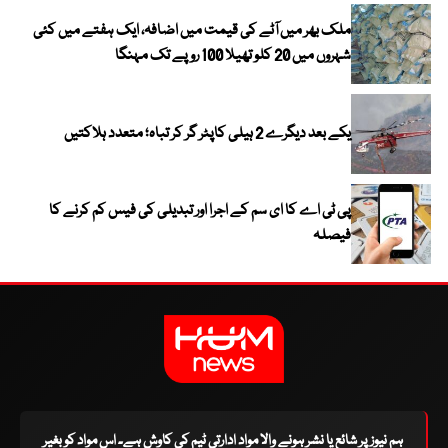
ملک بھر میں آٹے کی قیمت میں اضافہ، ایک ہفتے میں کئی
شہروں میں 20 کلو تھیلا 100 روپے تک مہنگا
یکے بعد دیگرے 2 ہیلی کاپٹر گر کر تباہ؛ متعدد ہلاکتیں
پی ٹی اے کا ای سم کے اجرا اور تبدیلی کی فیس کم کرنے کا
فیصلہ
ہم نیوز پر شائع یا نشر ہونے والا مواد ادارتی ٹیم کی کاوش ہے۔ اس مواد کو بغیر