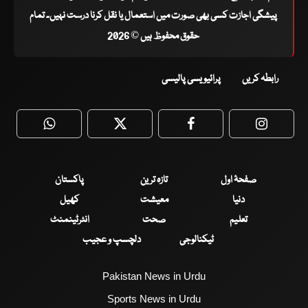
پیشگی اجازت کسی بھی صورت میں استعمال یا نقل کرنا درست نہیں۔ تمام
حقوق محفوظ ہیں © 2026
رابطہ کریں
پرائیویسی پالیسی
WhatsApp
Twitter
Facebook
Faceboo
صفحۂ اول
تازہ ترین
پاکستان
دنیا
معیشت
کھیل
تعلیم
صحت
انٹرٹینمنٹ
ٹیکنالوجی
دلچسپ و عجیب
Pakistan News in Urdu
Sports News in Urdu