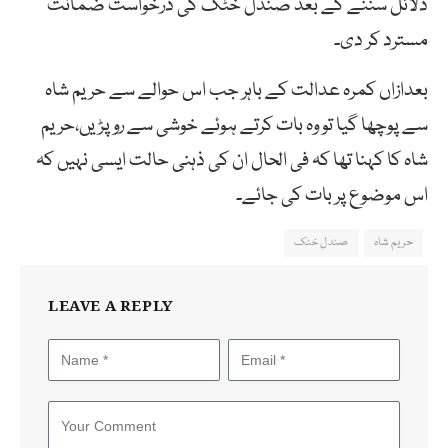
دلائل سننے کے بعد صندل خٹک کی درخواست ضمانت
مسترد کر دی۔
بعدازاں کمرہ عدالت کے باہر جب اس حوالے سے حریم شاہ
سے پوچھا گیا تو وہ بات کرتے ہوئے خوشی سے رو پڑیں،حریم
شاہ کا کہنا تھا کہ فی الحال ان کی ذہنی حالت ایسی نہیں کہ
اس موضوع پر بات کی جائے۔
حریم شاہ
صندل خٹک
LEAVE A REPLY