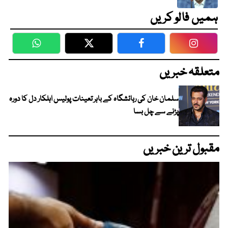
ہمیں فالو کریں
WhatsApp
Twitter
Facebook
Faceboo
متعلقہ خبریں
سلمان خان کی رہائشگاہ کے باہر تعینات پولیس اہلکار دل کا دورہ
پڑنے سے چل بسا
مقبول ترین خبریں