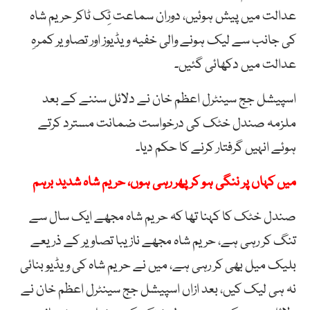
عدالت میں پیش ہوئیں، دوران سماعت ٹِک ٹاکر حریم شاہ
کی جانب سے لیک ہونے والی خفیہ ویڈیوز اور تصاویر کمرہِ
عدالت میں دکھائی گئیں۔
اسپیشل جج سینٹرل اعظم خان نے دلائل سننے کے بعد
ملزمہ صندل خٹک کی درخواست ضمانت مسترد کرتے
ہوئے انہیں گرفتار کرنے کا حکم دیا۔
میں کہاں پر ننگی ہو کر پھر رہی ہوں، حریم شاہ شدید برہم
صندل خٹک کا کہنا تھا کہ حریم شاہ مجھے ایک سال سے
تنگ کر رہی ہے، حریم شاہ مجھے نازیبا تصاویر کے ذریعے
بلیک میل بھی کر رہی ہے، میں نے حریم شاہ کی ویڈیو بنائی
نہ ہی لیک کیں، بعد ازاں اسپیشل جج سینٹرل اعظم خان نے