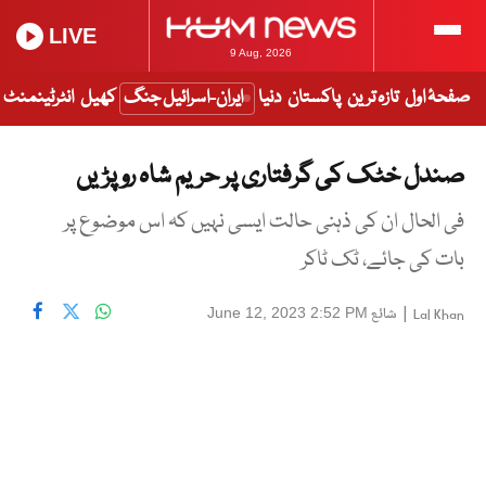
LIVE
9 Aug, 2026
صفحۂ اول
تازہ ترین
پاکستان
دنیا
ایران-اسرائیل جنگ
کھیل
انٹرٹینمنٹ
صندل خٹک کی گرفتاری پر حریم شاہ رو پڑیں
فی الحال ان کی ذہنی حالت ایسی نہیں کہ اس موضوع پر
بات کی جائے، ٹک ٹاکر
|
شائع
June 12, 2023 2:52 PM
Lal Khan