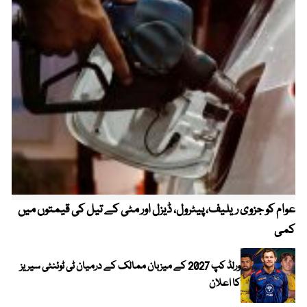
عوام کو جزوی ریلیف، پیٹرول، ڈیزل اور مٹی کے تیل کی قیمتوں میں
4 روز میں سونے کی قیمت میں بڑا اضافہ
کمی
ورلڈ کپ 2027 کے میزبان ممالک کے درمیان ٹی ٹوئنٹی سیریز
کا اعلان