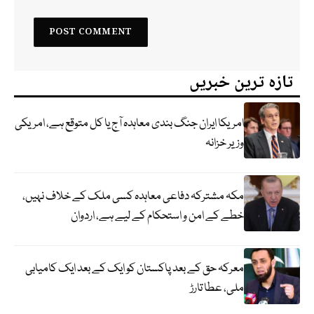
تازہ ترین خبریں
امریکا ایران جنگ بندی معاہدہ آج یا کل متوقع ہے، امریکی
وزیر خزانہ
مکہ مشترکہ دفاعی معاہدہ کسی ملک کے خلاف نہیں،
خطے کے امن و استحکام کے لیے ہے، اردوان
معرکہ حق کے بعد پاکستان کو ایک کے بعد ایک کامیابی
ملی، عطا تارڑ