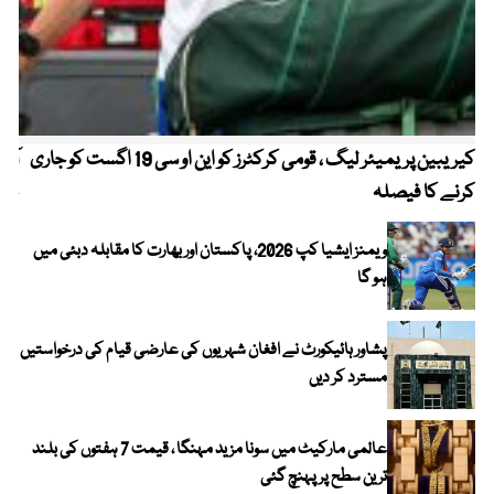
کیریبین پریمیئر لیگ ، قومی کرکٹرز کو این او سی 19 اگست کو جاری
آز
کرنے کا فیصلہ
چھی
ویمنز ایشیا کپ 2026، پاکستان اور بھارت کا مقابلہ دبئی میں
ہو گا
پشاور ہائیکورٹ نے افغان شہریوں کی عارضی قیام کی درخواستیں
مسترد کر دیں
عالمی مارکیٹ میں سونا مزید مہنگا ، قیمت 7 ہفتوں کی بلند
ترین سطح پر پہنچ گئی