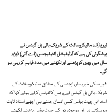
نیویارک: مائیکروسافٹ کے شریک بانی بل گیٹس نے
ییشگوئی کی ہے کہ آرٹیفیشل انٹیلیجنس (اے آئی) ڈیڑھ
سال میں بچوں کو پڑھنے اور لکھنے میں مدد فراہم کر رہی ہو
گی۔
غیر ملکی خبر رساں ایجنسی کے مطابق مائیکروسافٹ کے
شریک بانی بل گیٹس نے پریس کانفرنس کرتے ہوئے کہا کہ
اے آئی چیٹ بوٹس کسی انسان جتنے ہی اچھے استاد ثابت
ہو سکتے ہیں اور موجودہ دور کے چیٹ بوٹس پڑھنے لکھنے