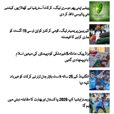
پہلے اپنی پھر دوسری لیگ ، کرکٹ آسٹریلیا نے کھلاڑیوں کیلئے
نئی پالیسی نافذ کر دی
کیریبین پریمیئر لیگ ، قومی کرکٹرز کو این او سی 19 اگست کو
جاری کرنے کا فیصلہ
براڈ پیک حادثہ،5غیرملکی کوہ پیماؤں کی میتیں اسلام
آبادپہنچادی گئیں
انگلینڈ کے 25 سالہ فاسٹ باؤلر جان ٹرنر نے کرکٹ کو خیر باد
کہہ دیا
ویمنز ایشیا کپ 2026، پاکستان اور بھارت کا مقابلہ دبئی میں
ہو گا