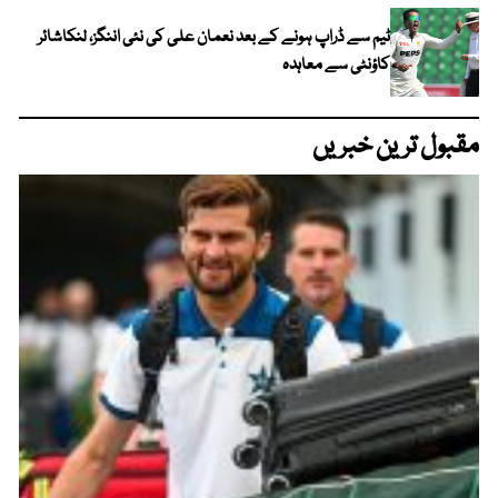
ٹیم سے ڈراپ ہونے کے بعد نعمان علی کی نئی اننگز، لنکاشائر
کاؤنٹی سے معاہدہ
مقبول ترین خبریں