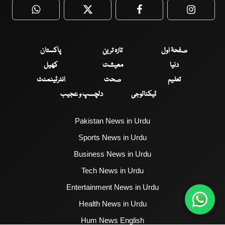
WhatsApp
Twitter
Facebook
Faceboo
صفحۂ اول
تازہ ترین
پاکستان
دنیا
معیشت
کھیل
تعلیم
صحت
انٹرٹینمنٹ
ٹیکنالوجی
دلچسپ و عجیب
Pakistan News in Urdu
Sports News in Urdu
Business News in Urdu
Tech News in Urdu
Entertainment News in Urdu
Health News in Urdu
Hum News English