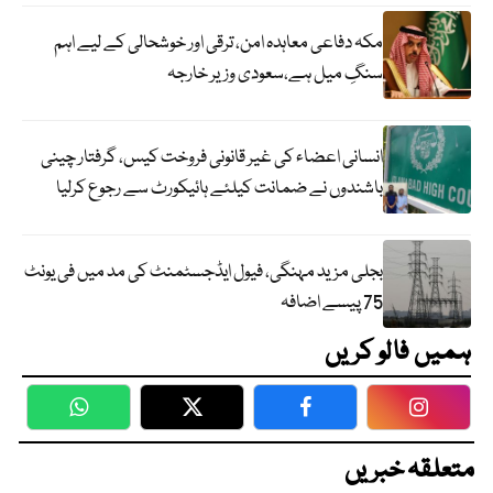
مکہ دفاعی معاہدہ امن، ترقی اور خوشحالی کے لیے اہم
سنگِ میل ہے،سعودی وزیر خارجہ
انسانی اعضاء کی غیر قانونی فروخت کیس، گرفتار چینی
باشندوں نے ضمانت کیلئے ہائیکورٹ سے رجوع کرلیا
بجلی مزید مہنگی، فیول ایڈجسٹمنٹ کی مد میں فی یونٹ
75 پیسے اضافہ
ہمیں فالو کریں
WhatsApp
Twitter
Facebook
Faceboo
متعلقہ خبریں