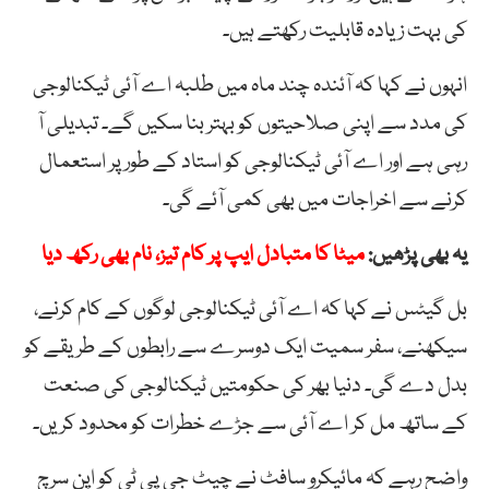
کی بہت زیادہ قابلیت رکھتے ہیں۔
انہوں نے کہا کہ آئندہ چند ماہ میں طلبہ اے آئی ٹیکنالوجی
کی مدد سے اپنی صلاحیتوں کو بہتر بنا سکیں گے۔ تبدیلی آ
رہی ہے اور اے آئی ٹیکنالوجی کو استاد کے طور پر استعمال
کرنے سے اخراجات میں بھی کمی آئے گی۔
یہ بھی پڑھیں:
میٹا کا متبادل ایپ پر کام تیز، نام بھی رکھ دیا
بل گیٹس نے کہا کہ اے آئی ٹیکنالوجی لوگوں کے کام کرنے،
سیکھنے، سفر سمیت ایک دوسرے سے رابطوں کے طریقے کو
بدل دے گی۔ دنیا بھر کی حکومتیں ٹیکنالوجی کی صنعت
کے ساتھ مل کر اے آئی سے جڑے خطرات کو محدود کریں۔
واضح رہے کہ مائیکرو سافٹ نے چیٹ جی پی ٹی کو اپن سرچ