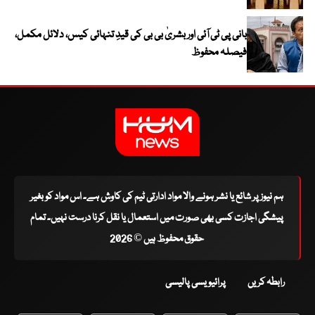
بانی پی ٹی آئی اور بشریٰ بی بی کی قیدِ تنہائی کیس، دلائل مکمل،
فیصلہ محفوظ
ہم نیوز پر شائع یا نشر ہونے والا مواد ادارتی ٹیم کی کاوش ہے۔ اس مواد کو بغیر
پیشگی اجازت کسی بھی صورت میں استعمال یا نقل کرنا درست نہیں۔ تمام
حقوق محفوظ ہیں © 2026
رابطہ کریں
پرائیویسی پالیسی