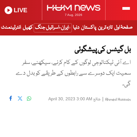
LIVE
7 Aug, 2026
صفحۂ اول
تازہ ترین
پاکستان
دنیا
ایران-اسرائیل جنگ
کھیل
انٹرٹینمنٹ
بل گیٹس کی پیشگوئی
اے آئی ٹیکنالوجی لوگوں کے کام کرنے، سیکھنے، سفر
سمیت ایک دوسرے سے رابطوں کے طریقے کو بدل دے
گی۔
|
شائع
April 30, 2023 3:00 AM
Ahmed Hussain